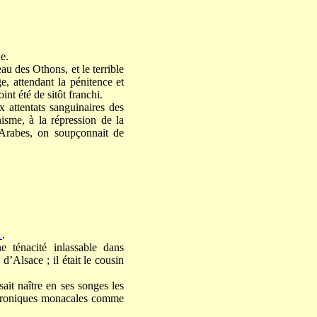
e.
au des Othons, et le terrible
e, attendant la pénitence et
int été de sitôt franchi.
x attentats sanguinaires des
isme, à la répression de la
 Arabes, on soupçonnait de
1
.
e ténacité inlassable dans
’Alsace ; il était le cousin
ait naître en ses songes les
 chroniques monacales comme