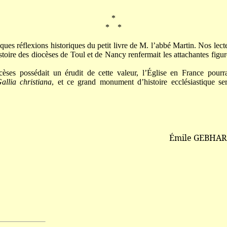
*
* *
lques réflexions historiques du petit livre de M. l’abbé Martin. Nos lect
stoire des diocèses de Toul et de Nancy renfermait les attachantes figur
èses possédait un érudit de cette valeur, l’Église en France pourr
allia christiana
, et ce grand monument d’histoire ecclésiastique se
Émile GEBHAR