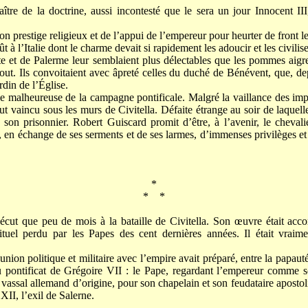
aître de la doctrine, aussi incontesté que le sera un jour Innocent III,
 son prestige religieux et de l’appui de l’empereur pour heurter de front
 à l’Italie dont le charme devait si rapidement les adoucir et les civilise
e et de Palerme leur semblaient plus délectables que les pommes aigre
rtout. Ils convoitaient avec âpreté celles du duché de Bénévent, que, d
din de l’Église.
sue malheureuse de la campagne pontificale. Malgré la vaillance des im
fut vaincu sous les murs de Civitella. Défaite étrange au soir de laquell
son prisonnier. Robert Guiscard promit d’être, à l’avenir, le chevalie
t, en échange de ses serments et de ses larmes, d’immenses privilèges e
*
* *
cut que peu de mois à la bataille de Civitella. Son œuvre était accomp
rituel perdu par les Papes des cent dernières années. Il était vraim
 union politique et militaire avec l’empire avait préparé, entre la papau
au pontificat de Grégoire VII : le Pape, regardant l’empereur comme s
 vassal allemand d’origine, pour son chapelain et son feudataire aposto
II, l’exil de Salerne.