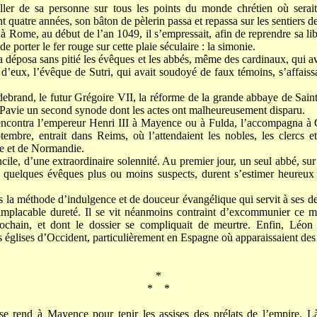
ller de sa personne sur tous les points du monde chrétien où serait
nt quatre années, son bâton de pèlerin passa et repassa sur les sentiers d
à Rome, au début de l’an 1049, il s’empressait, afin de reprendre sa lib
e porter le fer rouge sur cette plaie séculaire : la simonie.
 déposa sans pitié les évêques et les abbés, même des cardinaux, qui av
n d’eux, l’évêque de Sutri, qui avait soudoyé de faux témoins, s’affais
brand, le futur Grégoire VII, la réforme de la grande abbaye de Saint-
à Pavie un second synode dont les actes ont malheureusement disparu.
 rencontra l’empereur Henri III à Mayence ou à Fulda, l’accompagna à 
tembre, entrait dans Reims, où l’attendaient les nobles, les clercs 
e et de Normandie.
le, d’une extraordinaire solennité. Au premier jour, un seul abbé, sur
; quelques évêques plus ou moins suspects, durent s’estimer heureux
s la méthode d’indulgence et de douceur évangélique qui servit à ses de
’implacable dureté. Il se vit néanmoins contraint d’excommunier ce
ochain, et dont le dossier se compliquait de meurtre. Enfin, Léon 
 églises d’Occident, particulièrement en Espagne où apparaissaient de
*
* *
se rend à Mayence pour tenir les assises des prélats de l’empire. L