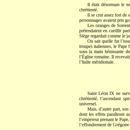
Il était désormais le m
chrétienté.
Il se crut assez fort de
personnages avaient pris goût
Les oranges de Sorrent
prétendaient en cueillir pa
Siège regardait comme le jar
On sait quelle fut l’is
troupes italiennes, le Pape 
sous la main bénissante de 
l’Église romaine. Il recevai
l’Italie méridionale.
Saint Léon IX ne survé
chrétienté, l’ascendant spi
universel.
Mais, d’autre part, son
dont les effets paraîtront 
l’empereur prenant le Pape,
l’effondrement de Grégoire X