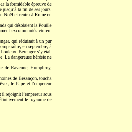
par la formidable épreuve de
 jusqu’à la fin de ses jours.
de Noël et rentra à Rome en
nds qui désolaient la Pouille
emment excommuniés vinrent
enger, qui réduisait à un pur
 comparaître, en septembre, à
 houleux. Bérenger s’y était
ène. La dangereuse hérésie ne
vêque de Ravenne, Humphroy,
anoines de Besançon, toucha
rêves, le Pape et l’empereur
il rejoignit l’empereur sous
définitivement le royaume de