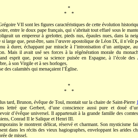
*
* *
régoire VII sont les figures caractéristiques de cette évolution historiqu
ire, entre le doux pape français, qui s’abritait tout effaré sous le mante
bligeait un empereur à grelotter, pieds nus, épaules nues, dans la neig
 si large que, peut-être, sans l’œuvre apostolique de Léon IX, il n’eût po
enu à durer, échappant par miracle à l’intronisation d’un antipape, au
son. Mais il avait usé ses forces à la régénération morale du monach
and esprit que, pour sa science puisée en Espagne, à l’école des
èbre, à son Virgile et à ses horloges.
se des calamités qui menaçaient l’Église.
*
* *
lus tard, Brunon, évêque de Toul, montait sur la chaire de Saint-Pierre
ns lettré que Gerbert, d’une conscience aussi pure et doué d’un
voir d’évêque universel. Il appartenait à la grande famille des comtes d
ens, Conrad II le Salique et Henri III.
porains le montrent délicat, réservé et charmant. Son mysticisme fais
issent dans les récits des vieux hagiographes, enveloppant les arides
orée de missel.