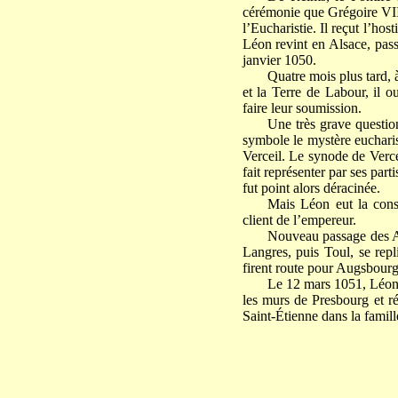
cérémonie que Grégoire VII 
l’Eucharistie. Il reçut l’ho
Léon revint en Alsace, pas
janvier 1050.
Quatre mois plus tard, 
et la Terre de Labour, il
faire leur soumission.
Une très grave question
symbole le mystère eucharist
Verceil. Le synode de Verce
fait représenter par ses par
fut point alors déracinée.
Mais Léon eut la cons
client de l’empereur.
Nouveau passage des Al
Langres, puis Toul, se repl
firent route pour Augsbour
Le 12 mars 1051, Léon 
les murs de Presbourg et ré
Saint-Étienne dans la famill