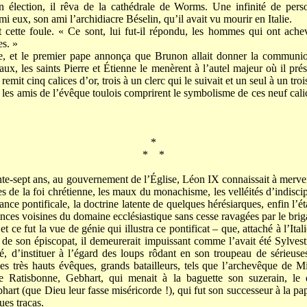
n élection, il rêva de la cathédrale de Worms. Une infinité de pers
mi eux, son ami l’archidiacre Béselin, qu’il avait vu mourir en Italie.
t cette foule. « Ce sont, lui fut-il répondu, les hommes qui ont achev
es. »
re, et le premier pape annonça que Brunon allait donner la communio
caux, les saints Pierre et Étienne le menèrent à l’autel majeur où il prés
i remit cinq calices d’or, trois à un clerc qui le suivait et un seul à un t
, les amis de l’évêque toulois comprirent le symbolisme de ces neuf cali
*
* *
nte-sept ans, au gouvernement de l’Église, Léon IX connaissait à merveil
ces de la foi chrétienne, les maux du monachisme, les velléités d’indiscip
lance pontificale, la doctrine latente de quelques hérésiarques, enfin l’ét
rovinces voisines du domaine ecclésiastique sans cesse ravagées par le b
et ce fut la vue de génie qui illustra ce pontificat – que, attaché à l’It
e son épiscopat, il demeurerait impuissant comme l’avait été Sylvestr
é, d’instituer à l’égard des loups rôdant en son troupeau de sérieus
ues très hauts évêques, grands batailleurs, tels que l’archevêque de M
 de Ratisbonne, Gebhart, qui menait à la baguette son suzerain, le
hart (que Dieu leur fasse miséricorde !), qui fut son successeur à la pa
ues tracas.