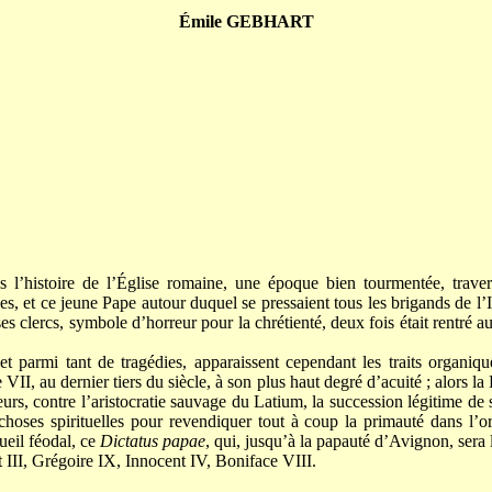
Émile GEBHART
s l’histoire de l’Église romaine, une époque bien tourmentée, traver
s, et ce jeune Pape autour duquel se pressaient tous les brigands de l’I
ses clercs, symbole d’horreur pour la chrétienté, deux fois était rentré a
et parmi tant de tragédies, apparaissent cependant les traits organiq
II, au dernier tiers du siècle, à son plus haut degré d’acuité ; alors la
urs, contre l’aristocratie sauvage du Latium, la succession légitime de s
choses spirituelles pour revendiquer tout à coup la primauté dans l’o
ueil féodal, ce
Dictatus papae
, qui, jusqu’à la papauté d’Avignon, sera 
 III, Grégoire IX, Innocent IV, Boniface VIII.