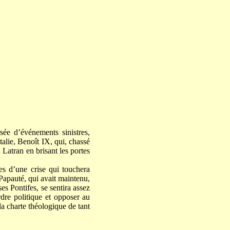
sée d’événements sinistres,
talie, Benoît IX, qui, chassé
u Latran en brisant les portes
ues d’une crise qui touchera
 Papauté, qui avait maintenu,
es Pontifes, se sentira assez
rdre politique et opposer au
la charte théologique de tant