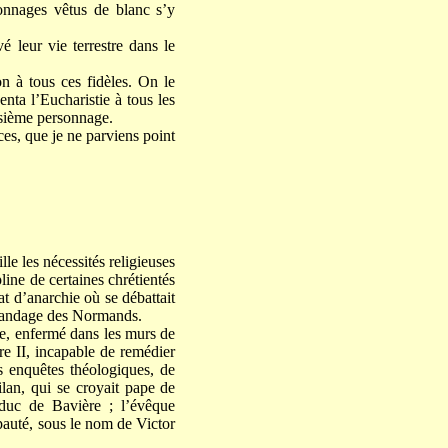
onnages vêtus de blanc s’y
é leur vie terrestre dans le
n à tous ces fidèles. On le
enta l’Eucharistie à tous les
roisième personnage.
ces, que je ne parviens point
le les nécessités religieuses
line de certaines chrétientés
at d’anarchie où se débattait
rigandage des Normands.
alie, enfermé dans les murs de
e II, incapable de remédier
es enquêtes théologiques, de
ilan, qui se croyait pape de
 duc de Bavière ; l’évêque
pauté, sous le nom de Victor