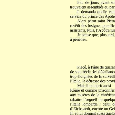
Peu de jours avant so
trouvaient assemblés et, par
Il demanda quelle étai
service du prince des Apôtr
Alors parut saint Pier
revêtit des insignes pontifi
assistants. Puis, l’Apôtre lu
Je pense que, plus tard
à pénétrer.
Placé, à l’âge de quara
de son siècle, les défaillan
trop éloignées de la surveil
l’Italie, la détresse des p
Mais il comprit aussi – 
Rome et comme prisonnier d
aux misères de la chrétient
rabattre l’orgueil de quelq
l’Italie lombarde ; celui
d’Eichstaedt, encore un Geb
II, et lui donnait aussi quelq