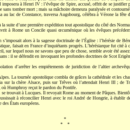
imposera à Henri IV : l’évêque de Spire, accusé, offrit de se justifier 
stie sans tomber mort ; mais sa mâchoire demeura paralysée et contournée
sa au lac de Constance, traversa Augsbourg, célébra à Vérone la fête 
à la suite d’une première expédition tout apostolique du côté des Norma
 ouvrit à Rome un Concile quasi œcuménique où les évêques précéd
 s’imposait alors à la sagesse doctrinale de l’Église : l’hérésie de Bér
ique, faisait en France d’inquiétants progrès. L’hérésiarque fut cité à
il, sur lequel nous ne savons que peu de chose, semble avoir été assez
tisans : il se défendit en invoquant les profondes doctrines de Scot Erig
olation d’arrêter les empiétements de juridiction de l’altier arche
pes. La tournée apostolique combla de grâces la cathédrale et les ch
ia sur la chère Alsace, puis sur Trêves où l’attendait Henri III ; de T
g où Humphroy reçut le pardon du Pontife.
se trouvait à Lucques. Il revoyait Rome au moment de Pâques. Bientôt 
ussissait à réconcilier Henri avec le roi André de Hongrie, à établir 
e des États européens.
*
* *