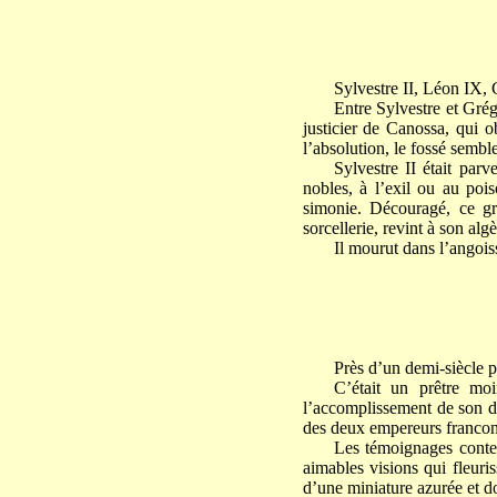
Sylvestre II, Léon IX, G
Entre Sylvestre et Grégo
justicier de Canossa, qui o
l’absolution, le fossé semble
Sylvestre II était parv
nobles, à l’exil ou au poi
simonie. Découragé, ce gr
sorcellerie, revint à son alg
Il mourut dans l’angois
Près d’un demi-siècle p
C’était un prêtre moi
l’accomplissement de son de
des deux empereurs franconi
Les témoignages contem
aimables visions qui fleur
d’une miniature azurée et d