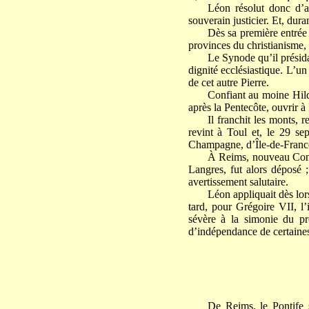
Léon résolut donc d’a
souverain justicier. Et, dura
Dès sa première entrée 
provinces du christianisme, d
Le Synode qu’il présida
dignité ecclésiastique. L’u
de cet autre Pierre.
Confiant au moine Hilde
après la Pentecôte, ouvrir 
Il franchit les monts,
revint à Toul et, le 29 sep
Champagne, d’Île-de-Franc
À Reims, nouveau Conci
Langres, fut alors déposé 
avertissement salutaire.
Léon appliquait dès lor
tard, pour Grégoire VII, l
sévère à la simonie du pr
d’indépendance de certaines
De Reims, le Pontife 