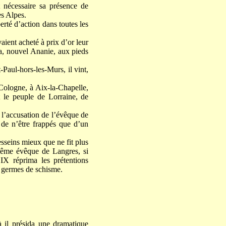
 nécessaire sa présence de
es Alpes.
erté d’action dans toutes les
aient acheté à prix d’or leur
sa, nouvel Ananie, aux pieds
Paul-hors-les-Murs, il vint,
Cologne, à Aix-la-Chapelle,
et le peuple de Lorraine, de
 l’accusation de l’évêque de
 de n’être frappés que d’un
sseins mieux que ne fit plus
 même évêque de Langres, si
IX réprima les prétentions
s germes de schisme.
à il présida une dramatique