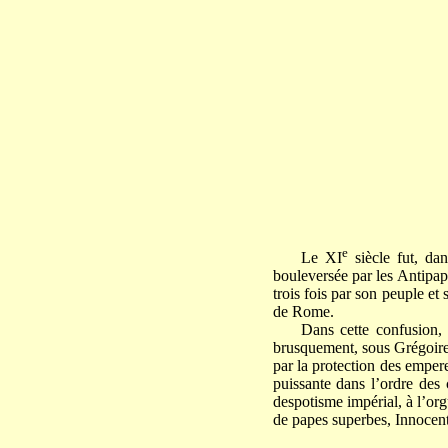
e
Le XI
siècle fut, dan
bouleversée par les Antipape
trois fois par son peuple et 
de Rome.
Dans cette confusion, 
brusquement, sous Grégoire V
par la protection des empere
puissante dans l’ordre des 
despotisme impérial, à l’org
de papes superbes, Innocent