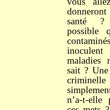
vous alle
donneron
santé ? 
possible q
contaminés
inoculent
maladies 
sait ? Une
criminell
simplemen
n’a-t-elle
ces mets ?