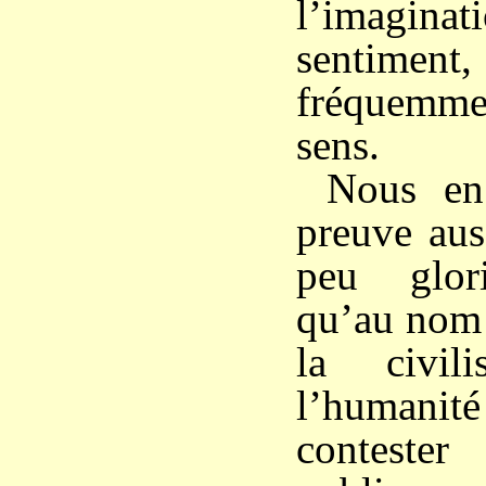
l’imagi
sentimen
fréquemmen
sens.
Nous en
preuve aus
peu glor
qu’au nom 
la civil
l’humani
conteste