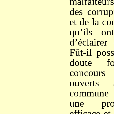
malfaiteurs
des corrup
et de la co
qu’ils on
d’éclairer
Fût-il pos
doute f
concours
ouverts à
commune 
une pro
efficace et