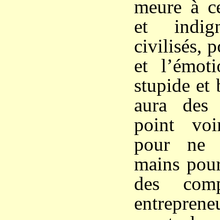
meure à ce
et indi
civilisés,
et l’émot
stupide et 
aura des
point vo
pour ne 
mains pour
des comp
entrepre