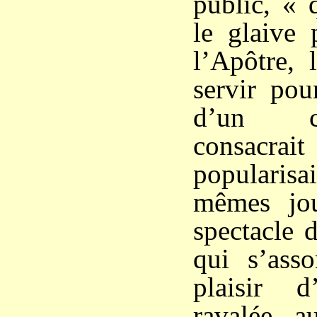
public, « 
le glaive 
l’Apôtre, 
servir pou
d’un c
consacr
populari
mêmes jou
spectacle
qui s’ass
plaisir d
ravalée a