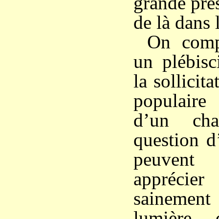
grande pre
de là dans 
On comp
un plébisci
la sollicit
populaire 
d’un ch
question d
peuvent 
appréci
sainement
lumière