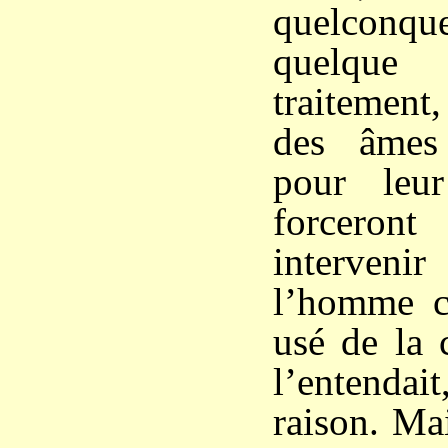
quelcon
quelqu
traitement
des âmes 
pour leu
forceron
interven
l’homme c
usé de la 
l’entenda
raison. M