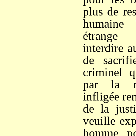
plus de re
humaine 
étrange 
interdire 
de sacrif
criminel 
par la m
infligée re
de la just
veuille ex
homme po