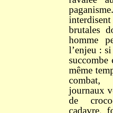
paganisme.
interdis
brutales d
homme peu
l’enjeu : si
succombe e
même temps
combat,
journaux v
de croco
cadavre, f