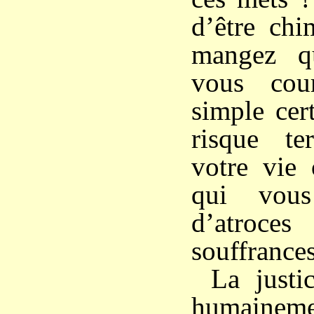
d’être chi
mangez q
vous cou
simple cer
risque ter
votre vie
qui vou
d’atroces 
souffrances
La justi
humaine