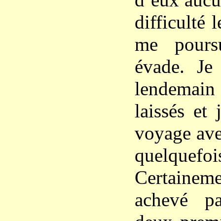
difficulté 
me pours
évade. Je 
lendemain t
laissés et
voyage ave
quelquefo
Certain
achevé p