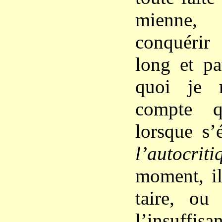
mienne,
conquéri
long et pa
quoi je 
compte q
lorsque s’
l’autocriti
moment, il
taire, ou
l’insuff