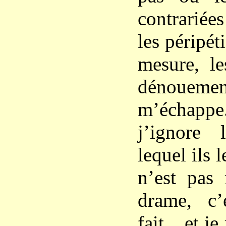
contrariée
les péripét
mesure, le
dénoue
m’échapp
j’ignore
lequel ils 
n’est pas 
drame, c’
fait... et j