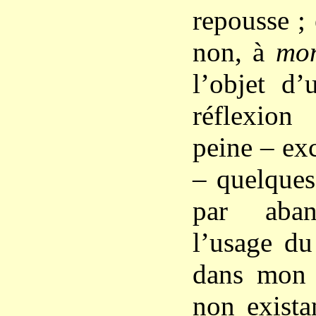
repousse ; 
non, à
mon
l’objet d
réflexion
peine – ex
– quelques 
par aba
l’usage du
dans mon
non exista