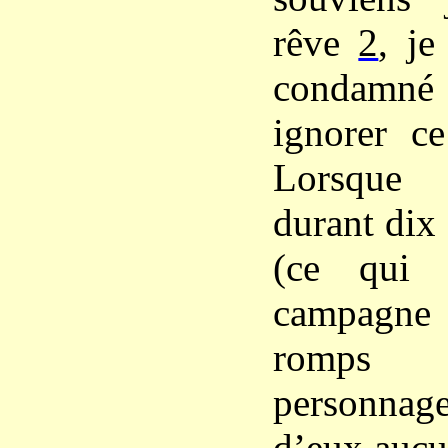
rêve
2
, je
condamn
ignorer ce
Lorsque 
durant dix
(ce qui 
campagne 
romps
personnage
d’eux aucu