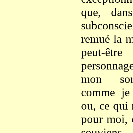
que, dan
subconscie
remué la m
peut-ê
personnag
mon som
comme je 
ou, ce qui
pour moi,
souviens 