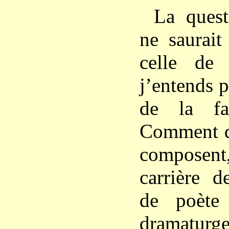
La ques
ne saurait
celle d
j’entends p
de la fac
Comment dé
compose
carrière d
de poète
dramaturge