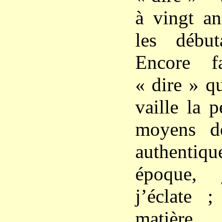
à vingt an
les début
Encore f
« dire » q
vaille la p
moyens d
authentiq
époque, 
j’éclate 
matière 