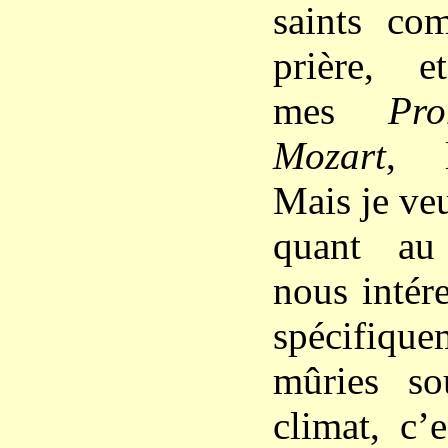
saints co
prière, e
mes
Pr
Mozart
, l
Mais je veu
quant au
nous intér
spécifiqu
mûries so
climat, c’e