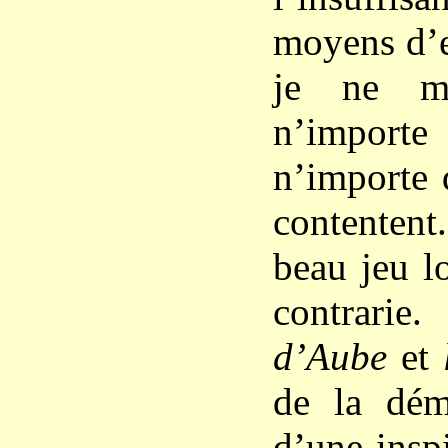
moyens d’e
je ne m
n’importe
n’importe 
contentent
beau jeu l
contra
d’Aube
et
de la dém
d’une insp