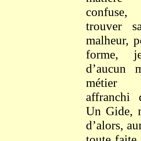
confuse,
trouver 
malheur, p
forme, j
d’aucun m
métier r
affranchi 
Un Gide,
d’alors, au
toute faite 