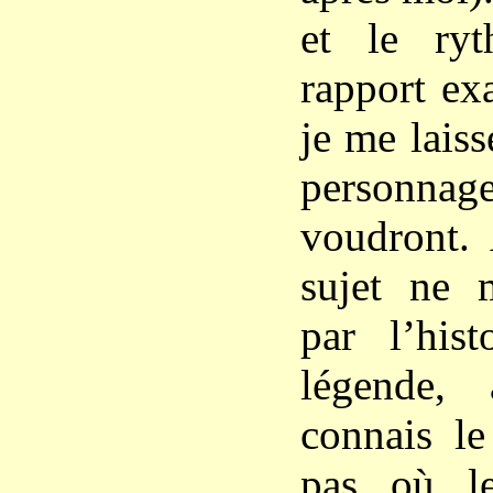
et le ryt
rapport exa
je me lais
personnag
voudront.
sujet ne 
par l’his
légende,
connais le
pas où le