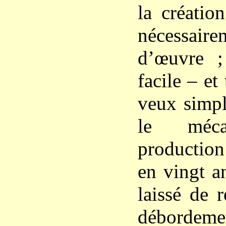
la créatio
nécessaire
d’œuvre ;
facile – et
veux simp
le méca
productio
en vingt a
laissé de r
débordemen