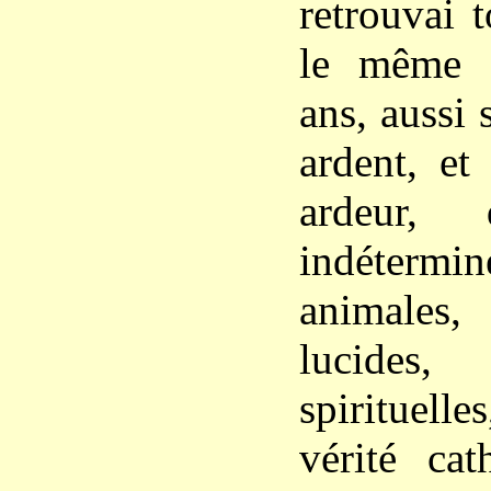
retrouvai 
le même é
ans, aussi 
ardent, et
ardeur, 
indétermi
animales,
lucides, 
spirituelle
vérité cat