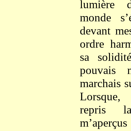
lumière 
monde s’é
devant me
ordre har
sa solidi
pouvais 
marchais su
Lorsque, 
repris 
m’aperçu