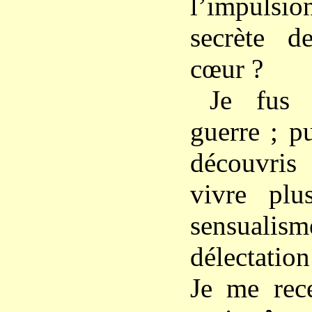
l’impulsio
secrète 
cœur ?
Je fus 
guerre ; pu
découvris
vivre plu
sensua
délectatio
Je me rece