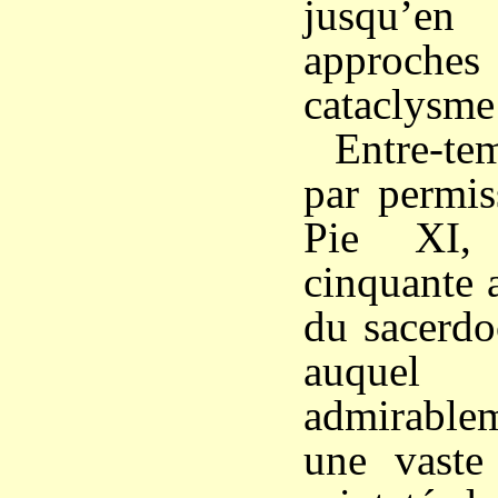
jusqu’e
approch
cataclysme
Entre-t
par permis
Pie XI,
cinquante a
du sacerdo
auquel
admirablem
une vaste 