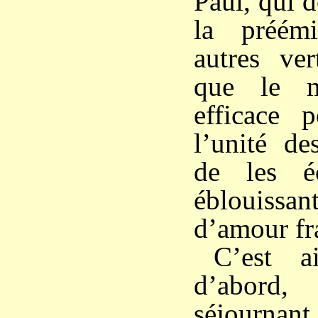
Paul, qui d
la préém
autres ver
que le m
efficace 
l’unité de
de les é
éblouiss
d’amour fra
C’est a
d’abor
séjournan