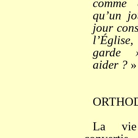
comme e
qu’un jou
jour cons
l’Église,
garde 
aider ?
»
ORTHO
La vie