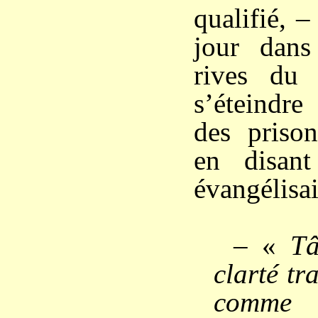
qualifié, –
jour dans
rives du
s’éteindre
des prison
en disan
évangélisai
– «
Tâ
clarté tr
comme c