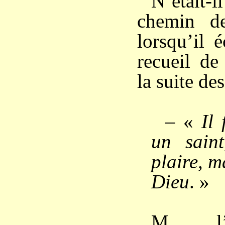
N’était-il
chemin de
lorsqu’il 
recueil de
la suite des
– «
Il 
un sain
plaire, m
Dieu
. »
M. l’