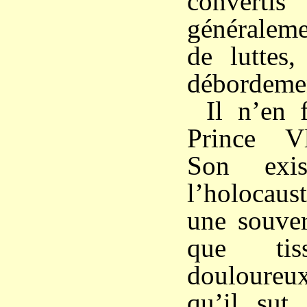
conver
généraleme
de luttes
débordeme
Il n’en 
Prince V
Son exis
l’holocaust
une souver
que tiss
douloureu
qu’il sut 