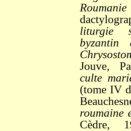
Roumanie
dactylo
liturgie
byzantin
Chrysosto
Jouve, P
culte mar
(tome IV d
Beauchesn
roumaine é
Cèdre, 