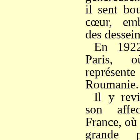
il sent bo
cœur, em
des dessei
En 1922
Paris, 
représent
Roumanie.
Il y rev
son affe
France, où 
grande 