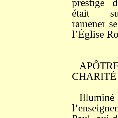
prestige d
était su
ramener se
l’Église R
APÔT
CHARITÉ
Illu
l’enseigne