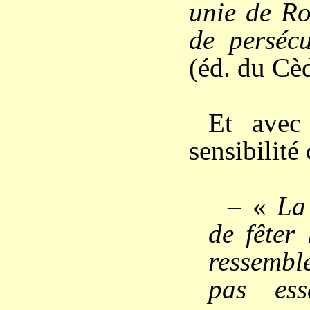
unie de Ro
de perséc
(éd. du Cèd
Et avec
sensibilité 
– «
La
de fêter 
ressembl
pas ess