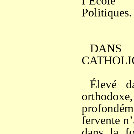
l’École 
Politiques.
DANS
CATHOLI
Élevé d
orthodo
profondéme
fervente n’
dans la fo