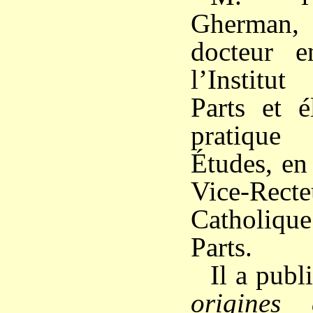
Gherman,
docteur e
l’Institu
Parts et é
pratiqu
Études, en
Vice-Recte
Catholiq
Parts.
Il a publ
origines 