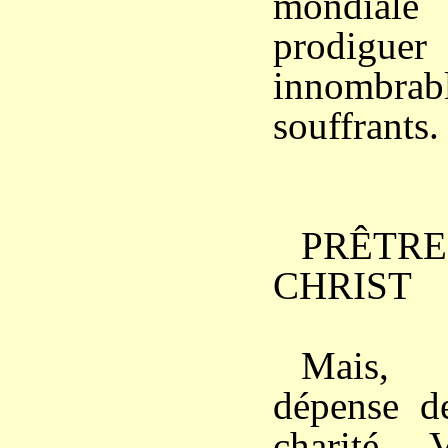
mondiale
prodigu
innombrab
souffrants.
PRÊTR
CHRIST
Mais, 
dépense de
charité, 