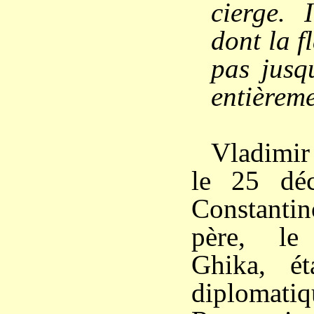
cierge. 
dont la f
pas jusqu
entièrem
Vladimir
le 25 dé
Constant
père, le
Ghika, éta
diploma