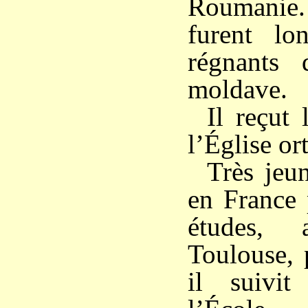
Roumanie
furent lo
régnants 
moldave.
Il reçut
l’Église or
Très jeun
en France 
études,
Toulouse, 
il suivi