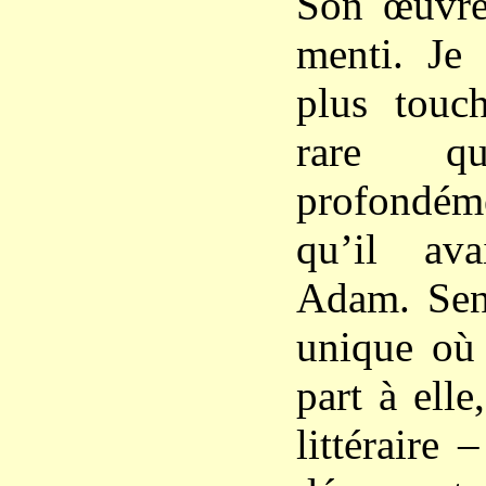
Son œuvre
menti. Je 
plus touc
rare que
profondéme
qu’il av
Adam. Sent
unique où 
part à elle
littéraire 