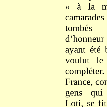
« à la m
camarade
tombés
d’honneu
ayant été b
voulut le
compléter
France, co
gens qui
Loti, se fi