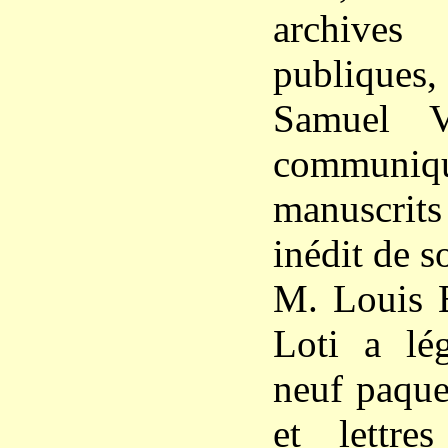
archive
publiques
Samuel V
commu
manuscrit
inédit de s
M. Louis B
Loti a lég
neuf paque
et lettre