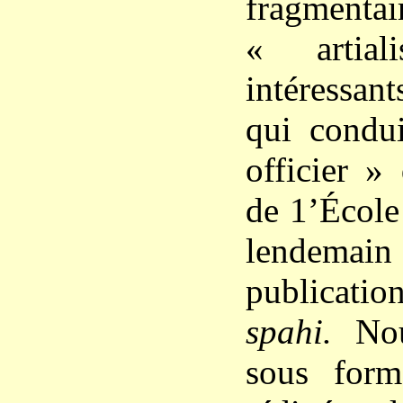
fragment
« artial
intéressan
qui condui
officier »
de 1’École
lendem
publicatio
spahi.
No
sous form