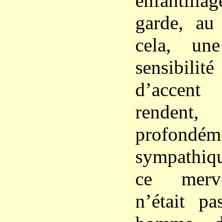
enfantill
garde, au
cela, un
sensibili
d’accent
rendent,
profondém
sympathiq
ce merve
n’était p