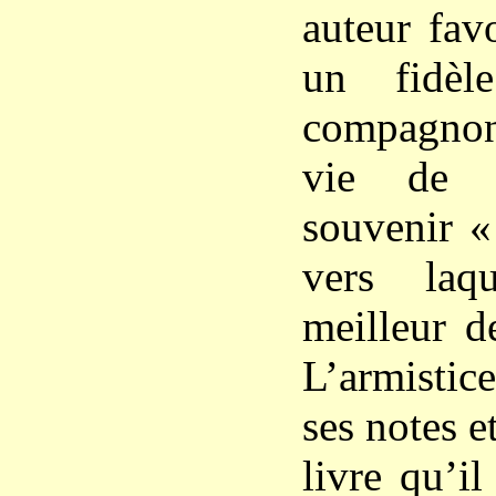
auteur favo
un fidèl
compagno
vie de 
souvenir «
vers laqu
meilleur d
L’armistice
ses notes et
livre qu’i