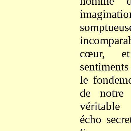
homme d
imaginati
somptueus
incomparab
cœur, e
sentiments
le fondeme
de notre
véritable
écho secre