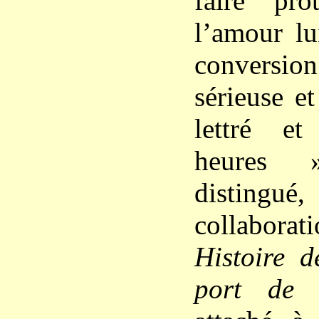
faire pro
l’amour lu
conversion 
sérieuse e
lettré e
heures »
distingu
collaborat
Histoire d
port de 