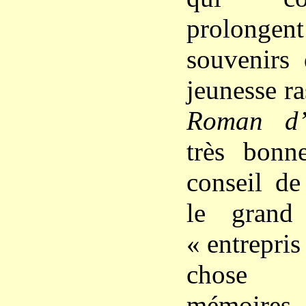
prolongen
souvenirs 
jeunesse r
Roman d’
très bonn
conseil de
le grand 
« entrepris
chose 
mémoires 