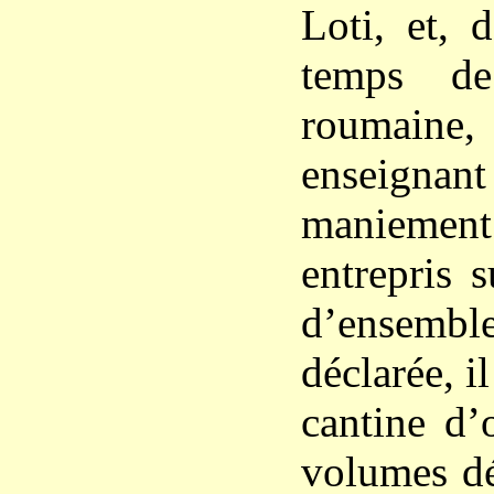
Loti, et, 
temps de
roumai
enseignant
maniement 
entrepris s
d’ensemb
déclarée, i
cantine d’
volumes dé