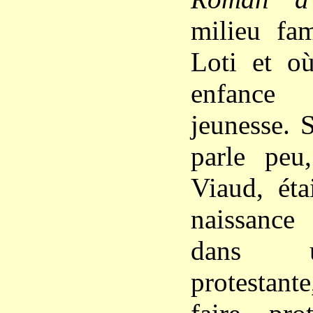
milieu fam
Loti et o
enfance
jeunesse. 
parle peu
Viaud, éta
naissance
dans u
protestant