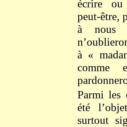
écrire ou
peut-être, 
à nous d
n’oublieron
à « madam
comme el
pardonnero
Parmi les 
été l’obje
surtout si