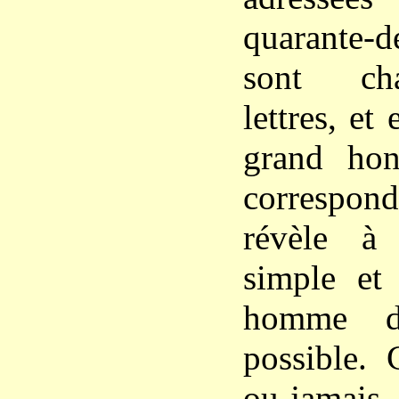
quarante-
sont cha
lettres, et 
grand ho
correspon
révèle à
simple et
homme de
possible. 
ou jamais,