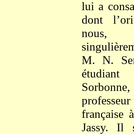
lui a cons
dont l’or
nous, 
singulière
M. N. Ser
étudia
Sorbonne, 
professeur
française 
Jassy. Il 