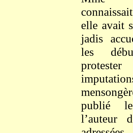
connaissai
elle avait
jadis accu
les déb
proteste
imputati
mensongè
publié l
l’auteur d
adress