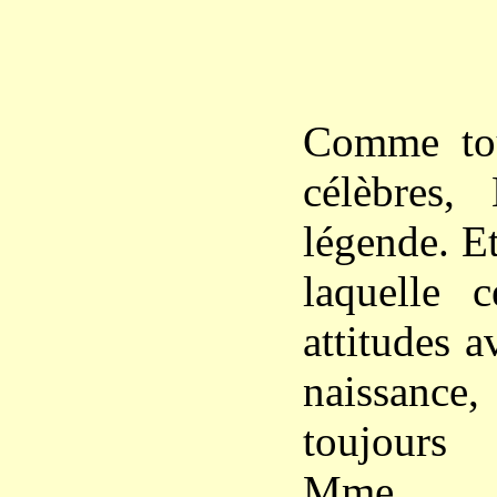
Comme tou
célèbres,
légende. Et
laquelle c
attitudes 
naissanc
toujours 
Mme A