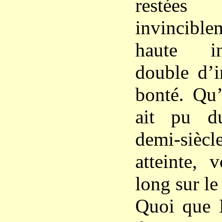
resté
invincible
haute in
double d’i
bonté. Qu’
ait pu d
demi-siècl
atteinte, 
long sur l
Quoi que L