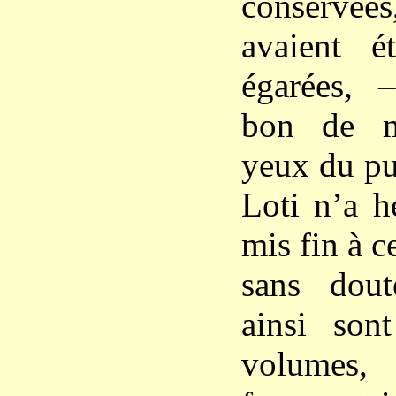
conservé
avaient é
égarées, 
bon de m
yeux du pu
Loti n’a h
mis fin à ce
sans dout
ainsi son
volum