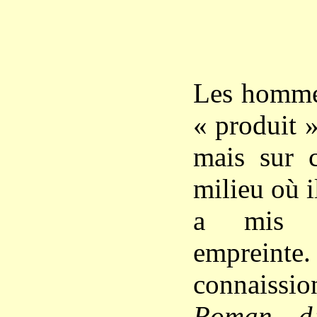
Les hommes
« produit »
mais sur 
milieu où i
a mis s
emprei
connaissi
Roman d’