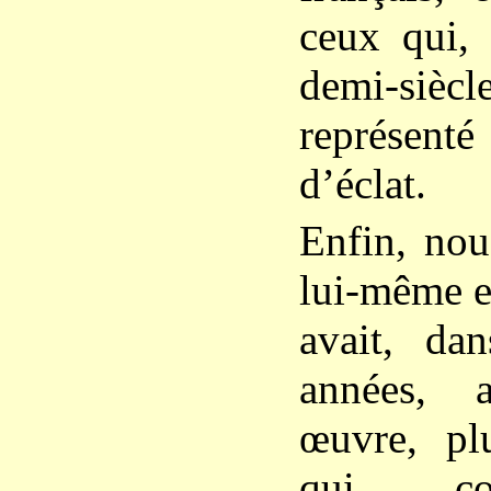
ceux qui, 
demi-si
représent
d’éclat.
Enfin, nou
lui-même et
avait, dan
années, 
œuvre, pl
qui co