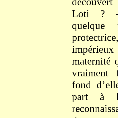
découver
Loti ? –
quelque 
protectr
impérie
maternité 
vraiment
fond d’el
part à l
reconnais