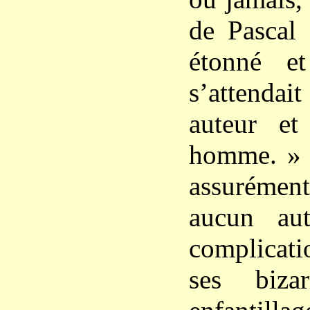
de Pascal 
étonné e
s’attend
auteur e
homme. »
assurément
aucun au
complicati
ses biza