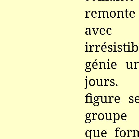
remonte
avec 
irrésist
génie u
jours.
figure s
groupe
que form