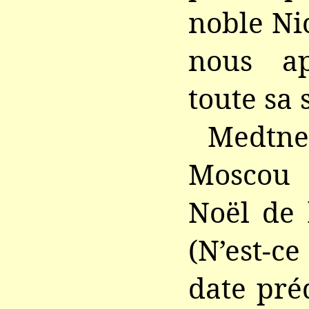
noble Ni
nous ap
toute sa 
Medtn
Moscou
Noël de 
(N’est-c
date pré