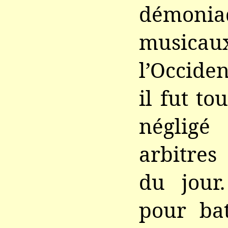
démoni
musi
l’Occide
il fut t
néglig
arbitre
du jour.
pour bat