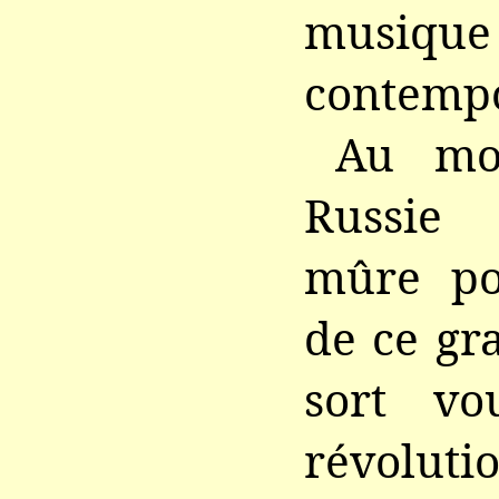
musique
contempo
Au mo
Russie 
mûre po
de ce gr
sort vo
révoluti