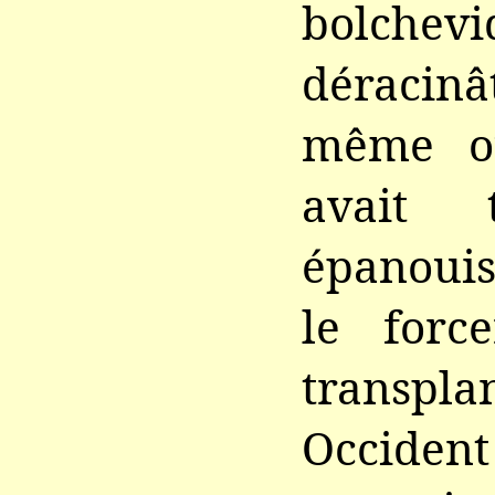
bolch
déraci
même o
avait 
épanoui
le force
transp
Occide