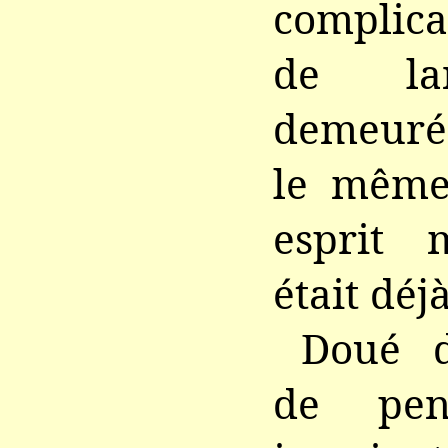
complica
de lan
demeuré
le même
esprit m
était déj
Doué d
de pen