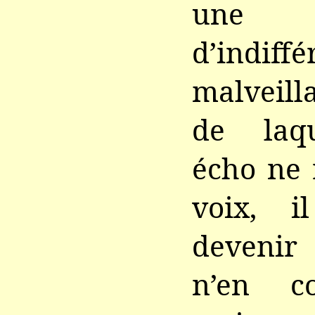
une 
d’indiffé
malveill
de laq
écho ne 
voix, i
devenir 
n’en c