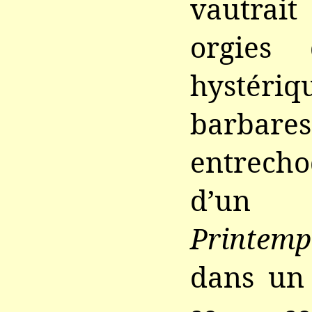
vautra
orgies
hystériq
barbares
entrech
d’u
Printemp
dans un