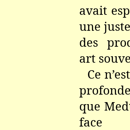
avait es
une just
des pro
art souve
Ce n’es
profond
que Medt
fac