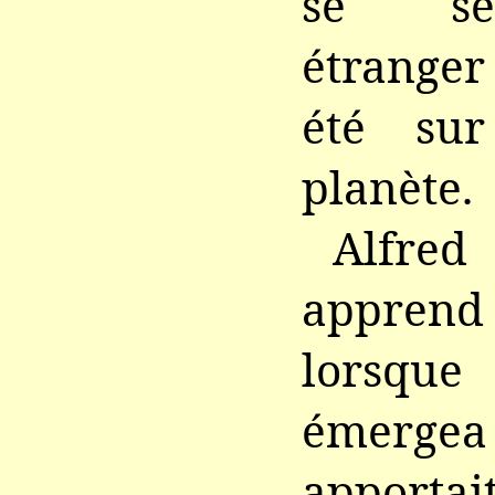
se sen
étranger
été su
planète.
Alfre
apprend
lorsqu
émergea 
apportai