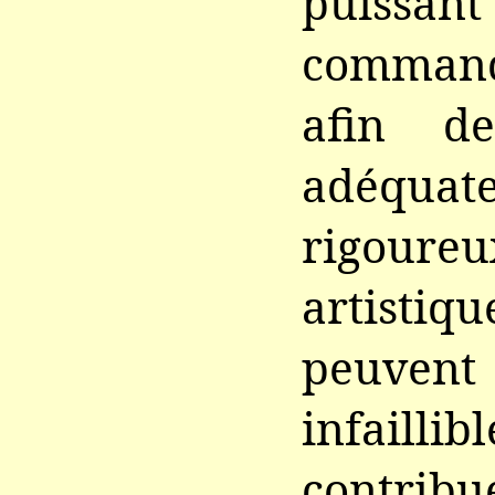
puissa
command
afin de
adéquat
rigour
artistiqu
peuvent
infaillib
contri