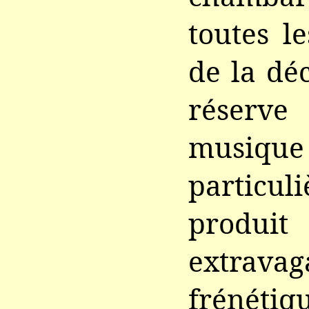
toutes le
de la dé
réserve
musique
particu
prod
extrav
frénétiq