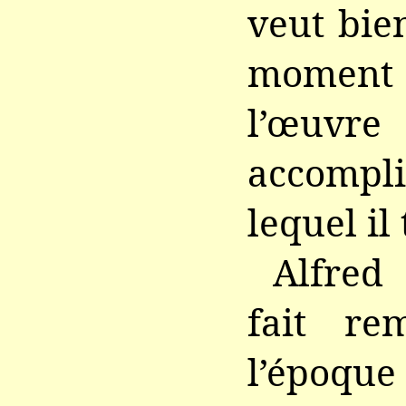
veut bie
moment 
l’œuv
accompli
lequel il
Alfre
fait re
l’époque