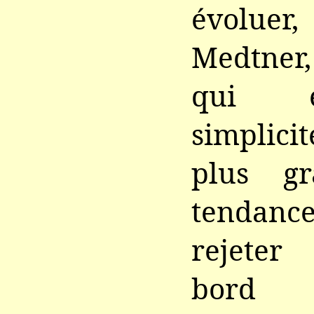
évolu
Medtner,
qui e
simplic
plus gr
tendance
rejeter
bord