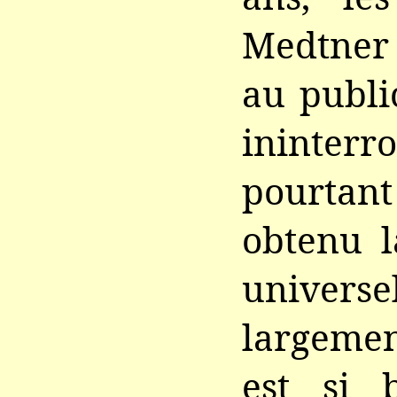
Medtner 
au publi
ininterr
pourtan
obtenu l
universel
largemen
est si 