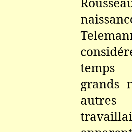
Rousse
naissan
Teleman
considé
temps
grands m
autres 
travai