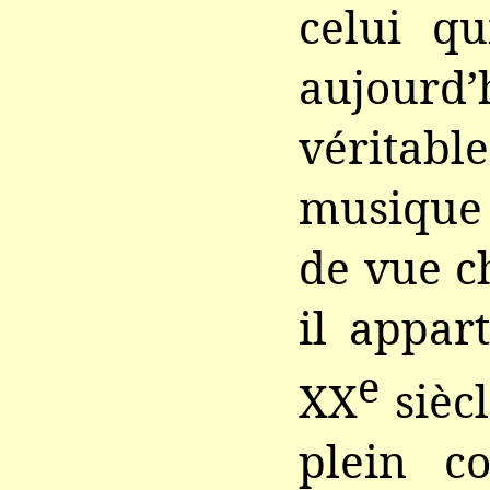
celui qu
aujou
véritabl
musique
de vue c
il appar
e
XX
siècl
plein c