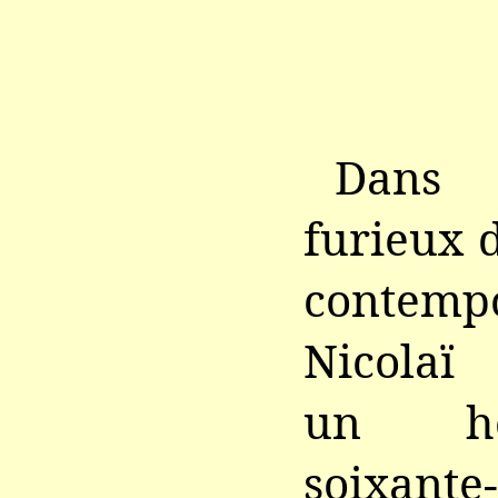
Dans 
furieux 
contempo
Nicolaï
un h
soixante