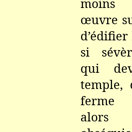
moins 
œuvre su
d’édifie
si sévè
qui de
temple, 
ferme 
alors