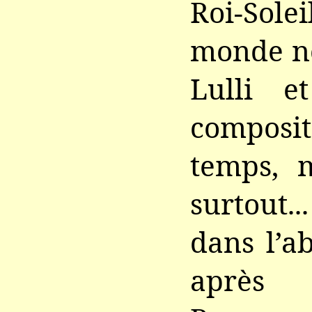
Roi-Sol
monde n
Lulli e
composi
temps, m
surtout.
dans l’a
après J