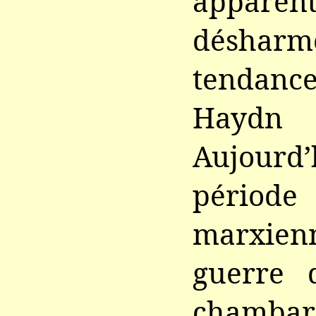
apparen
désharm
tendanc
Haydn 
Aujourd’
pério
marxie
guerre 
chamba