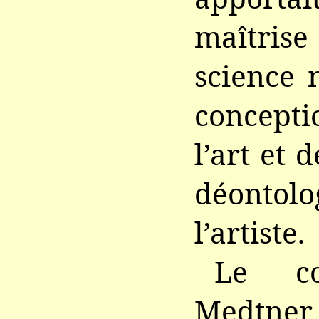
maîtrise
science 
concepti
l’art et 
déonto
l’artiste.
Le co
Medtner 