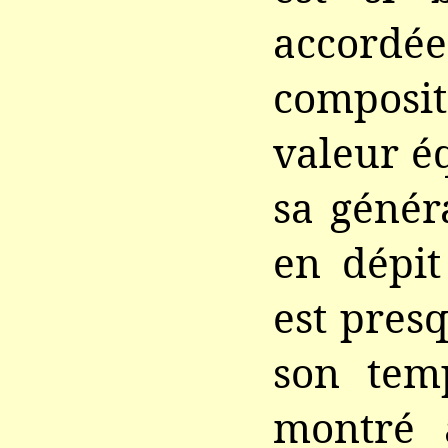
accordé
composit
valeur é
sa généra
en dépit
est presq
son temp
montré 