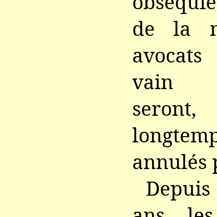
obséquie
de la 
avocats
vain m
seron
longte
annulés p
Depui
ans, le