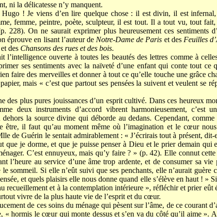
nt, ni la délicatesse n’y manquent.
o ! Je viens d’en lire quelque chose : il est divin, il est infernal, il
mme, femme, peintre, poète, sculpteur, il est tout. Il a tout vu, tout fait
p. 228). On ne saurait exprimer plus heureusement ces sentiments d’
n éprouve en lisant l’auteur de
Notre-Dame de Paris
et des
Feuilles d
et des
Chansons des rues et des bois
.
 l’intelligence ouverte à toutes les beautés des lettres comme à celles
rimer ses sentiments avec la naïveté d’une enfant qui conte tout ce qu’
en faire des merveilles et donner à tout ce qu’elle touche une grâce ch
 papier, mais « c’est que partout ses pensées la suivent et veulent se r
’une des plus pures jouissances d’un esprit cultivé. Dans ces heureux m
mme deux instruments d’accord vibrent harmonieusement, c’est une
au dehors la source divine qui déborde au dedans. Cependant, comme 
re être, il faut qu’au moment même où l’imagination et le cœur nous
e de Guérin le sentait admirablement : « J’écrirais tout à présent, dit-el
aut que je dorme, et que je puisse penser à Dieu et le prier demain qui
e ménager. C’est ennuyeux, mais qu’y faire ? » (p. 42). Elle connut cette 
vant l’heure au service d’une âme trop ardente, et de consumer sa vie p
e sommeil. Si elle n’eût suivi que ses penchants, elle n’aurait guère ce
pensée, et quels plaisirs elle nous donne quand elle s’élève en haut ! » Si
au recueillement et à la contemplation intérieure », réfléchir et prier eût
urtout vivre de la plus haute vie de l’esprit et du cœur.
doucement de ces soins du ménage qui pèsent sur l’âme, de ce courant d’
 « hormis le cœur qui monte dessus et s’en va du côté qu’il aime ». Alor