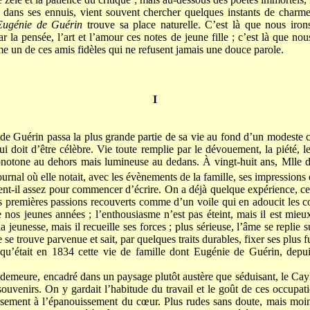
dans ses ennuis, vient souvent chercher quelques instants de charme ;
Eugénie de Guérin
trouve sa place naturelle. C’est là que nous iro
 la pensée, l’art et l’amour ces notes de jeune fille ; c’est là que nou
e un de ces amis fidèles qui ne refusent jamais une douce parole.
I
e Guérin passa la plus grande partie de sa vie au fond d’un modeste
lui doit d’être célèbre. Vie toute remplie par le dévouement, la piété, 
otone au dehors mais lumineuse au dedans. À vingt-huit ans, Mlle 
urnal où elle notait, avec les évènements de la famille, ses impressions 
ent-il assez pour commencer d’écrire. On a déjà quelque expérience, cer
os premières passions recouverts comme d’un voile qui en adoucit les c
e nos jeunes années ; l’enthousiasme n’est pas éteint, mais il est mieux
jeunesse, mais il recueille ses forces ; plus sérieuse, l’âme se replie 
se trouve parvenue et sait, par quelques traits durables, fixer ses plus f
qu’était en 1834 cette vie de famille dont Eugénie de Guérin, depui
demeure, encadré dans un paysage plutôt austère que séduisant, le Cayl
 souvenirs. On y gardait l’habitude du travail et le goût de ces occupa
eusement à l’épanouissement du cœur. Plus rudes sans doute, mais moin