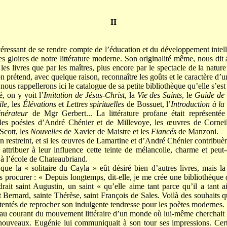
II
intéressant de se rendre compte de l’éducation et du développement inte
s gloires de notre littérature moderne. Son originalité même, nous dit 
les livres que par les maîtres, plus encore par le spectacle de la nature
prétend, avec quelque raison, reconnaître les goûts et le caractère d’u
 nous rappellerons ici le catalogue de sa petite bibliothèque qu’elle s’es
é, on y voit l’
Imitation de Jésus-Christ
, la
Vie des Saints
, le
Guide de 
ile
, les
Élévations
et
Lettres spirituelles
de Bossuet, l’
Introduction à la
nérateur
de Mgr Gerbert... La littérature profane était représenté
es poésies d’André Chénier et de Millevoye, les œuvres de Corneil
Scott, les
Nouvelles
de Xavier de Maistre et les
Fiancés
de Manzoni.
ien restreint, et si les œuvres de Lamartine et d’André Chénier contribuè
attribuer à leur influence cette teinte de mélancolie, charme et peut
à l’école de Chateaubriand.
que la « solitaire du Cayla » eût désiré bien d’autres livres, mais l
s procurer : « Depuis longtemps, dit-elle, je me crée une bibliothèque 
udrait saint Augustin, un saint « qu’elle aime tant parce qu’il a tant a
 Bernard, sainte Thérèse, saint François de Sales. Voilà des souhaits q
 tentés de reprocher son indulgente tendresse pour les poètes modernes.
au courant du mouvement littéraire d’un monde où lui-même cherchait à s
 nouveaux. Eugénie lui communiquait à son tour ses impressions. Certe