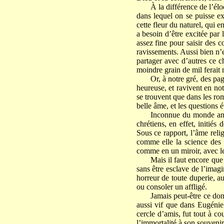
À la différence de l’éloq
dans lequel on se puisse ex
cette fleur du naturel, qui e
a besoin d’être excitée par 
assez fine pour saisir des 
ravissements. Aussi bien n’e
partager avec d’autres ce ch
moindre grain de mil ferait m
Or, à notre gré, des pag
heureuse, et ravivent en no
se trouvent que dans les rom
belle âme, et les questions 
Inconnue du monde anti
chrétiens, en effet, initiés
Sous ce rapport, l’âme reli
comme elle la science des c
comme en un miroir, avec le 
Mais il faut encore que 
sans être esclave de l’imagi
horreur de toute duperie, a
ou consoler un affligé.
Jamais peut-être ce don 
aussi vif que dans Eugénie
cercle d’amis, fut tout à co
l’immortalité à son souvenir