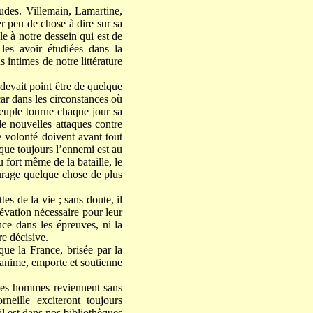
udes. Villemain, Lamartine,
r peu de chose à dire sur sa
e à notre dessein qui est de
 les avoir étudiées dans la
 intimes de notre littérature
 devait point être de quelque
car dans les circonstances où
peuple tourne chaque jour sa
de nouvelles attaques contre
e volonté doivent avant tout
sque toujours l’ennemi est au
 fort même de la bataille, le
ourage quelque chose de plus
es de la vie ; sans doute, il
lévation nécessaire pour leur
nce dans les épreuves, ni la
re décisive.
ue la France, brisée par la
 ranime, emporte et soutienne
: les hommes reviennent sans
neille exciteront toujours
il est dans nos bibliothèques