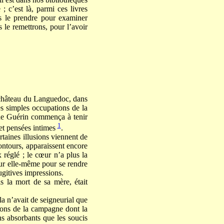
 c’est là, parmi ces livres
ns le prendre pour examiner
s le remettrons, pour l’avoir
 château du Languedoc, dans
les simples occupations de la
de Guérin commença à tenir
1
et pensées intimes
.
taines illusions viennent de
ontours, apparaissent encore
 réglé ; le cœur n’a plus la
sur elle-même pour se rendre
ugitives impressions.
s la mort de sa mère, était
a n’avait de seigneurial que
tions de la campagne dont la
s absorbants que les soucis