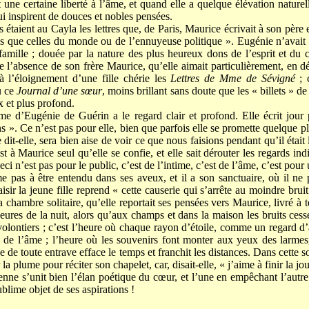
nt une certaine liberté à l’âme, et quand elle a quelque élévation nature
ui inspirent de douces et nobles pensées.
 étaient au Cayla les lettres que, de Paris, Maurice écrivait à son père e
es que celles du monde ou de l’ennuyeuse politique ». Eugénie n’avait p
famille ; douée par la nature des plus heureux dons de l’esprit et du c
ue l’absence de son frère Maurice, qu’elle aimait particulièrement, en 
 l’éloignement d’une fille chérie les
Lettres de Mme de Sévigné
; c
u ce
Journal
d’une sœur
, moins brillant sans doute que les « billets » de
x et plus profond.
me d’Eugénie de Guérin a le regard clair et profond. Elle écrit jour 
s ». Ce n’est pas pour elle, bien que parfois elle se promette quelque pla
dit-elle, sera bien aise de voir ce que nous faisions pendant qu’il était 
st à Maurice seul qu’elle se confie, et elle sait dérouter les regards indi
eci n’est pas pour le public, c’est de l’intime, c’est de l’âme, c’est pour 
e pas à être entendu dans ses aveux, et il a son sanctuaire, où il ne
isir la jeune fille reprend « cette causerie qui s’arrête au moindre bruit
a chambre solitaire, qu’elle reportait ses pensées vers Maurice, livré à t
ures de la nuit, alors qu’aux champs et dans la maison les bruits cesse
olontiers ; c’est l’heure où chaque rayon d’étoile, comme un regard d’
de l’âme ; l’heure où les souvenirs font monter aux yeux des larmes,
 de toute entrave efface le temps et franchit les distances. Dans cette s
 la plume pour réciter son chapelet, car, disait-elle, « j’aime à finir la jo
ienne s’unit bien l’élan poétique du cœur, et l’une en empêchant l’autre
ublime objet de ses aspirations !