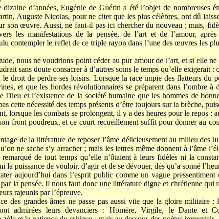
 dizaine d’années, Eugénie de Guérin a été l’objet de nombreuses ét
tin, Auguste Nicolas, pour ne citer que les plus célèbres, ont dû laisse
r son œuvre. Aussi, ne faut-il pas ici chercher du nouveau ; mais, fidèl
vers les manifestations de la pensée, de l’art et de l’amour, après
u contempler le reflet de ce triple rayon dans l’une des œuvres les plus
tude, nous ne voudrions point céder au pur amour de l’art, et si elle ne
udrait sans doute consacrer à d’autres soins le temps qu’elle exigerait : 
 le droit de perdre ses loisirs. Lorsque la race impie des flatteurs du 
ivines, et que les hordes révolutionnaires se préparent dans l’ombre à 
e de Dieu et l’existence de la société humaine que les hommes de bonn
s cette nécessité des temps présents d’être toujours sur la brèche, pui
, lorsque les combats se prolongent, il y a des heures pour le repos : au
e son front poudreux, et ce court recueillement suffit pour donner au c
tage de la littérature de reposer l’âme délicieusement au milieu des lutt
 qu’on ne sache s’y arracher ; mais les lettres même donnent à l’âme l’é
 a remarqué de tout temps qu’elle n’ôtaient à leurs fidèles ni la consta
ni la puissance de vouloir, d’agir et de se dévouer, dès qu’a sonné l’heu
ater aujourd’hui dans l’esprit public comme un vague pressentiment q
 par la pensée. Il nous faut donc une littérature digne et chrétienne qui
œurs rajeunis par l’épreuve.
ence des grandes âmes ne passe pas aussi vite que la gloire militaire 
nt admirées leurs devanciers : Homère, Virgile, le Dante et Cor
e zèle et la patience du critique ; mais au-dessous des poètes immortels, 