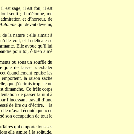
 est sage, il est fou, il est
, tout senti ; il m’étonne, me
admiration et d’horreur, de
’Automne
qui devait devenir,
 de la nature ; elle aimait à
elle voit, et la délicatesse
armante. Elle avoue qu’il lui
épandre pour toi, ô bien-aimé
oments où sous un souffle du
 joie de laisser s’exhaler
cet épanchement épuise les
 emportent, la raison sache
le, que j’écrirais trop. Je ne
 est dimanche. Ce frêle corps
tentation de passer la nuit à
ar l’incessant travail d’une
ssé de lire ou d’écrire, « la
 elle n’avait écouté que « ce
 été son occupation de tout le
affaires qui emporte tous ses
s elle aspire à la solitude,