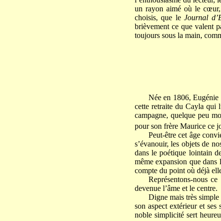
un rayon aimé où le cœur, 
choisis, que le
Journal d’
brièvement ce que valent par
toujours sous la main, comm
Née en 1806, Eugénie d
cette retraite du Cayla qui 
campagne, quelque peu mon
pour son frère Maurice ce jo
Peut-être cet âge convi
s’évanouir, les objets de n
dans le poétique lointain d
même expansion que dans la 
compte du point où déjà elle 
Représentons-nous ce 
devenue l’âme et le centre.
Digne mais très simple 
son aspect extérieur et ses
noble simplicité sert heur