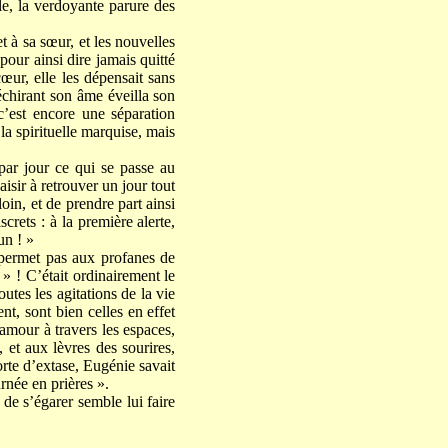
lle, la verdoyante parure des
t à sa sœur, et les nouvelles
our ainsi dire jamais quitté
œur, elle les dépensait sans
déchirant son âme éveilla son
’est encore une séparation
 la spirituelle marquise, mais
par jour ce qui se passe au
isir à retrouver un jour tout
loin, et de prendre part ainsi
screts : à la première alerte,
un ! »
 permet pas aux profanes de
 » ! C’était ordinairement le
outes les agitations de la vie
nt, sont bien celles en effet
amour à travers les espaces,
 et aux lèvres des sourires,
orte d’extase, Eugénie savait
urnée en prières ».
 de s’égarer semble lui faire