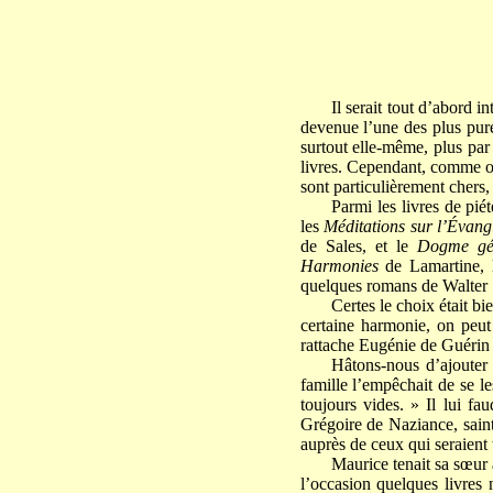
Il serait tout d’abord 
devenue l’une des plus pure
surtout elle-même, plus par 
livres. Cependant, comme on 
sont particulièrement chers,
Parmi les livres de piét
les
Méditations sur l’Évang
de Sales, et le
Dogme gé
Harmonies
de Lamartine, l
quelques romans de Walter 
Certes le choix était b
certaine harmonie, on peut 
rattache Eugénie de Guérin 
Hâtons-nous d’ajouter 
famille l’empêchait de se le
toujours vides. » Il lui fa
Grégoire de Naziance, saint
auprès de ceux qui seraient
Maurice tenait sa sœur 
l’occasion quelques livres