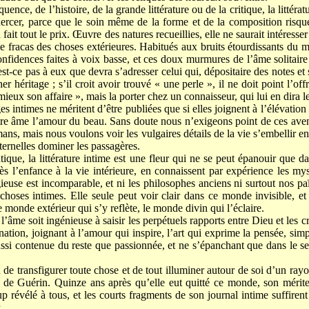
uence, de l’histoire, de la grande littérature ou de la critique, la littéra
ercer, parce que le soin même de la forme et de la composition risquera
n fait tout le prix. Œuvre des natures recueillies, elle ne saurait intéress
le fracas des choses extérieures. Habitués aux bruits étourdissants du mo
confidences faites à voix basse, et ces doux murmures de l’âme solitair
st-ce pas à eux que devra s’adresser celui qui, dépositaire des notes e
er héritage ; s’il croit avoir trouvé « une perle », il ne doit point l’off
ieux son affaire », mais la porter chez un connaisseur, qui lui en dira le
es intimes ne méritent d’être publiées que si elles joignent à l’élévatio
tre âme l’amour du beau. Sans doute nous n’exigeons point de ces aven
ans, mais nous voulons voir les vulgaires détails de la vie s’embellir e
éternelles dominer les passagères.
que, la littérature intime est une fleur qui ne se peut épanouir que 
 dès l’enfance à la vie intérieure, en connaissent par expérience les my
gieuse est incomparable, et ni les philosophes anciens ni surtout nos 
hoses intimes. Elle seule peut voir clair dans ce monde invisible, et
monde extérieur qui s’y reflète, le monde divin qui l’éclaire.
l’âme soit ingénieuse à saisir les perpétuels rapports entre Dieu et les c
nation, joignant à l’amour qui inspire, l’art qui exprime la pensée, simp
ussi contenue du reste que passionnée, et ne s’épanchant que dans le se
de transfigurer toute chose et de tout illuminer autour de soi d’un rayon
 de Guérin. Quinze ans après qu’elle eut quitté ce monde, son mérite
up révélé à tous, et les courts fragments de son journal intime suffire
.