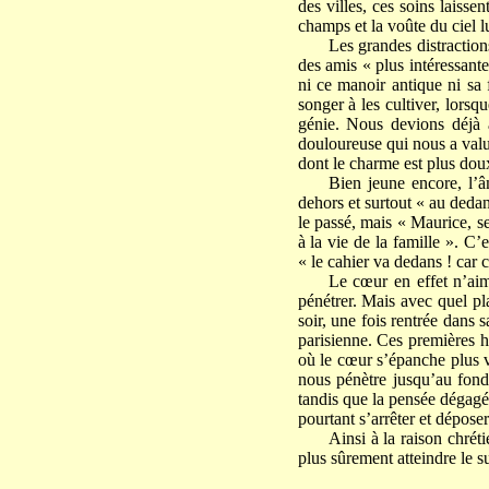
des villes, ces soins laisse
champs et la voûte du ciel l
Les grandes distractions
des amis « plus intéressant
ni ce manoir antique ni sa 
songer à les cultiver, lorsq
génie. Nous devions déjà à
douloureuse qui nous a val
dont le charme est plus dou
Bien jeune encore, l’â
dehors et surtout « au dedan
le passé, mais « Maurice, se 
à la vie de la famille ». C’e
« le cahier va dedans ! car c
Le cœur en effet n’aim
pénétrer. Mais avec quel pla
soir, une fois rentrée dans s
parisienne. Ces premières he
où le cœur s’épanche plus v
nous pénètre jusqu’au fond 
tandis que la pensée dégagée
pourtant s’arrêter et déposer
Ainsi à la raison chrét
plus sûrement atteindre le s