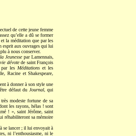
llectuel de cette jeune femme
assez qu’elle a dû se former
 et la méditation que par les
n esprit aux ouvrages qui lui
t plu à nous conserver.
la Jeunesse
par Lamennais,
 vie dévote
de saint François
e par les
Méditations
et les
le, Racine et Shakespeare,
rent à donner à son style une
-être défaut du
Journal
, qui
a très modeste fortune de sa
dont les rayons, hélas ! sont
imé ! », saint Jérôme, saint
ui réhabiliteront sa mémoire
e lancer ; il lui envoyait à
s, ni l’enthousiasme, ni le