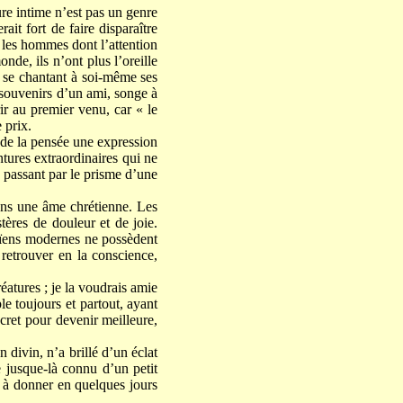
ture intime n’est pas un genre
it fort de faire disparaître
er les hommes dont l’attention
nde, ils n’ont plus l’oreille
e se chantant à soi-même ses
t souvenirs d’un ami, songe à
rir au premier venu, car « le
 prix.
n de la pensée une expression
tures extraordinaires qui ne
n passant par le prisme d’une
dans une âme chrétienne. Les
stères de douleur et de joie.
païens modernes ne possèdent
 retrouver en la conscience,
réatures ; je la voudrais amie
le toujours et partout, ayant
cret pour devenir meilleure,
 divin, n’a brillé d’un éclat
 jusque-là connu d’un petit
nt à donner en quelques jours