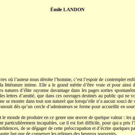
Émile LANDON
livres où l’auteur nous dérobe l’homme, c’est l’espoir de contempler enf
la littérature intime. Elle a le grand mérite d’être vraie et pour ainsi d
nes natures d’élite rayonne davantage dans les pages sorties spontané
les lettres d’amitié, que dans ces ouvrages destinés au public qui ne vo
 ne se montre dans tout son naturel que lorsqu’elle n’a aucun souci de s
évanouit dès qu’un cercle d’admirateurs se forme pour accueillir en sou
ut le monde de produire en ce genre une œuvre de quelque valeur : les ge
t particulièrement incapables, car il est fort difficile, pour qui a pris l
onfidences, de se dégager de cette préoccupation et d’écrire quelques p
autre but que de conserver les reliques des heureux souvenirs.