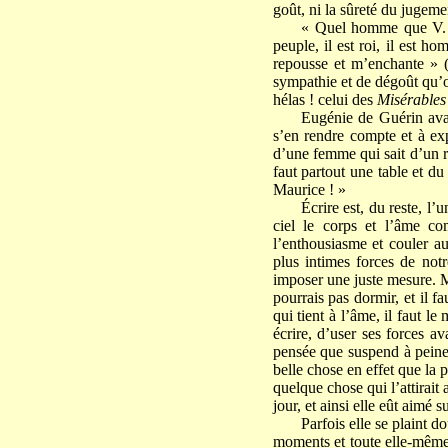
goût, ni la sûreté du jugeme
« Quel homme que V. Hug
peuple, il est roi, il est ho
repousse et m’enchante » (
sympathie et de dégoût qu’o
hélas ! celui des
Misérables
Eugénie de Guérin avait
s’en rendre compte et à exp
d’une femme qui sait d’un ri
faut partout une table et du
Maurice ! »
Écrire est, du reste, l
ciel le corps et l’âme co
l’enthousiasme et couler 
plus intimes forces de not
imposer une juste mesure. Mll
pourrais pas dormir, et il f
qui tient à l’âme, il faut l
écrire, d’user ses forces a
pensée que suspend à peine l
belle chose en effet que la 
quelque chose qui l’attirait 
jour, et ainsi elle eût aimé s
Parfois elle se plaint 
moments et toute elle-même,