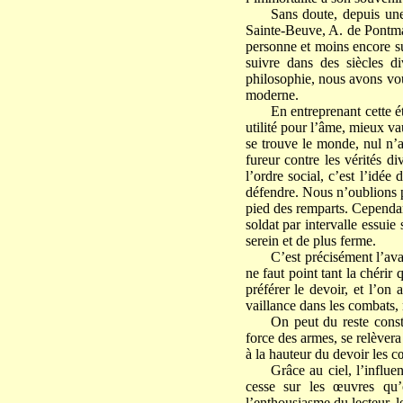
Sans doute, depuis une
Sainte-Beuve, A. de Pontmar
personne et moins encore su
suivre dans des siècles di
philosophie, nous avons voul
moderne.
En entreprenant cette é
utilité pour l’âme, mieux va
se trouve le monde, nul n’a
fureur contre les vérités d
l’ordre social, c’est l’idé
défendre. Nous n’oublions pa
pied des remparts. Cependant
soldat par intervalle essui
serein et de plus ferme.
C’est précisément l’avan
ne faut point tant la chérir
préférer le devoir, et l’on
vaillance dans les combats, 
On peut du reste const
force des armes, se relèvera
à la hauteur du devoir les c
Grâce au ciel, l’influ
cesse sur les œuvres qu’o
l’enthousiasme du lecteur, l