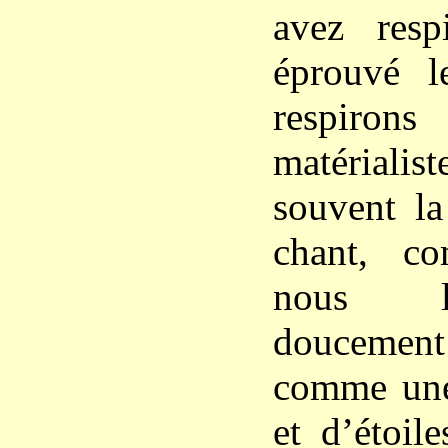
avez resp
éprouvé l
respiron
matérialis
souvent la
chant, c
nous l
doucement
comme une 
et d’étoile