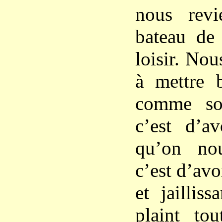
nous rev
bateau de 
loisir. No
à mettre 
comme so
c’est d’a
qu’on nous
c’est d’avo
et jaillis
plaint to