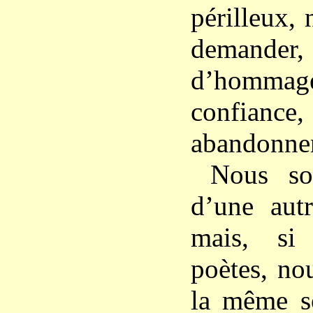
périlleux,
demande
d’hommag
confiance,
abandonner
Nous so
d’une aut
mais, si
poètes, no
la même so