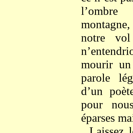
l’ombr
montagne
notre vol
n’entendr
mourir un
parole lé
d’un poèt
pour nou
éparses mai
Laissez l