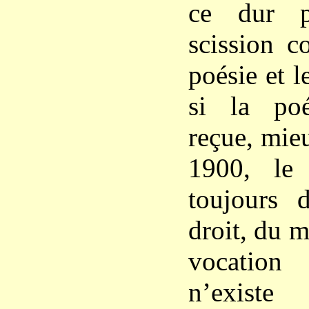
ce dur p
scission c
poésie et l
si la po
reçue, mie
1900, le
toujours d
droit, du 
vocation
n’exis