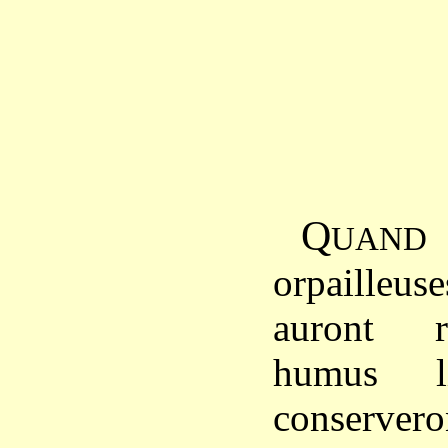
Q
UAND
orpaille
auront r
humus lit
conserve