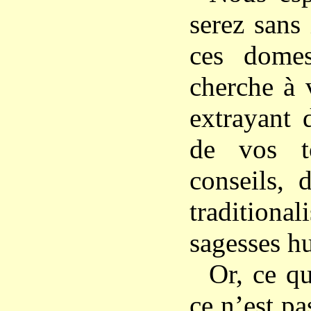
serez sans
ces domes
cherche à 
extrayant 
de vos to
conseils, 
traditio
sagesses h
Or, ce q
ce n’est p