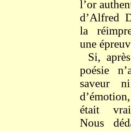
l’or authe
d’Alfred 
la réimpre
une épreuv
Si, aprè
poésie n’
saveur n
d’émotion
était vra
Nous déd