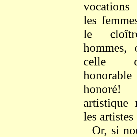
vocation
les femmes
le cloît
hommes, o
celle d
honorabl
honoré!
artistique
les artistes
Or, si n