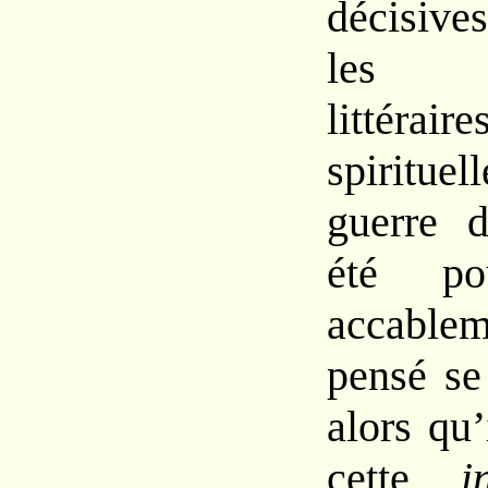
décisiv
les i
litt
spirituel
guerre
été
p
accable
pensé s
alors
qu’
cette
i