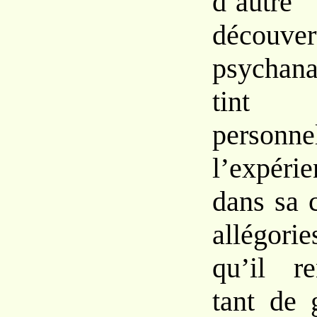
d’autr
découv
psychana
tint
personne
l’expér
dans
sa
allégo
qu’il
r
tant
de