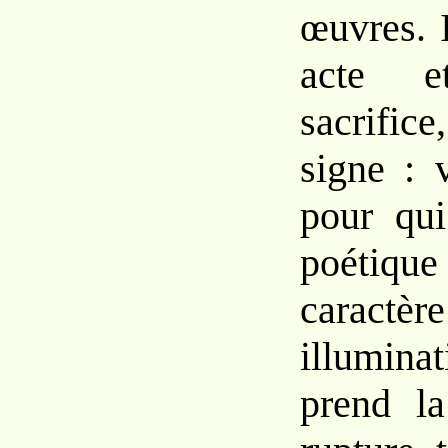
œuvres. 
acte
sacrifi
signe :
pour
qui
poéti
carac
illumina
prend
l