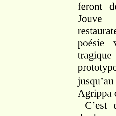
feront 
Jouv
restau
poésie 
tragiq
proto
jusqu’a
Agrippa 
C’est