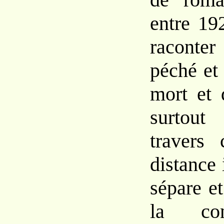
entre
19
raconte
péché
e
mort et
surtou
travers
distance
sépare
e
la
c