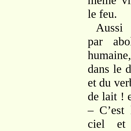
même vi
le feu.
Aussi 
par
ab
humain
dans le 
et
du ver
de lait !
–
C’est
ciel
e