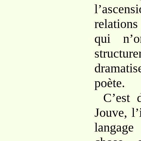
l’asce
relatio
qui n’o
struct
dramatis
poète.
C’est 
Jouve,
l
langage