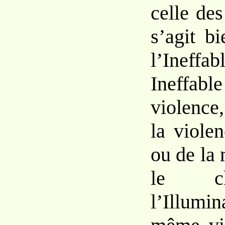
celle des
s’agit b
l’Ineff
Ineffabl
violence
la viole
ou de la
le c
l’Illumi