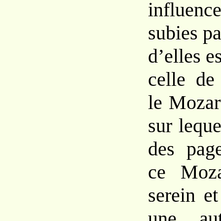
influen
subies
p
d’elles
e
celle de
le Moza
sur
lequ
des
pag
ce Moza
serein
e
une aut