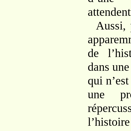
attendent
Aussi,
appare
de l’hi
dans
un
qui n’es
une pro
réperc
l’his