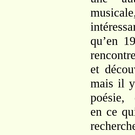
musical
intéress
qu’en 1
rencont
et
déco
mais il 
poésie,
en
ce
qu
reche