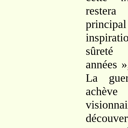
reste
princi
inspirati
sûret
années »
La
gu
achèv
visionna
découv