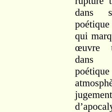
rupture 
dans
poétiqu
qui mar
œuvre
dan
poé
atmo
jugeme
d’apoc