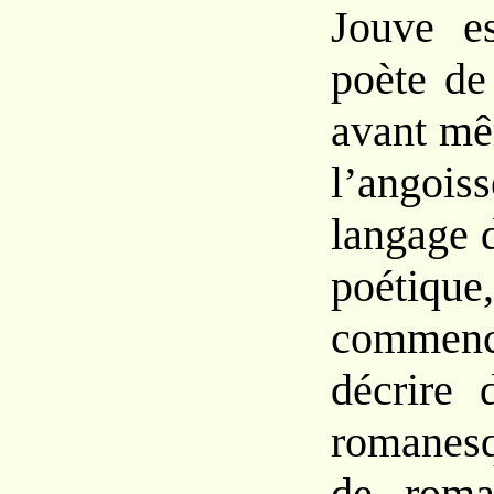
Jouve
e
poète d
avant m
l’ango
langage
poét
comme
décrire 
roma
nes
de rom