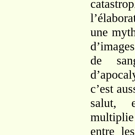
catas
l’élabo
une
myt
d’images
de
sa
d’apoc
c’est aus
salut,
multipli
entre
le