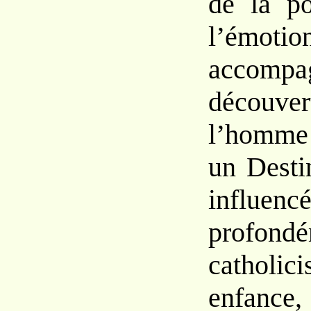
de la p
l’ém
acco
déco
l’homm
un Dest
influ
profon
cathol
enfan