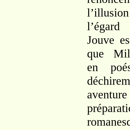
l’illusio
l’égar
Jouve
e
que Mi
en poé
déchi
aventur
préparati
romanes