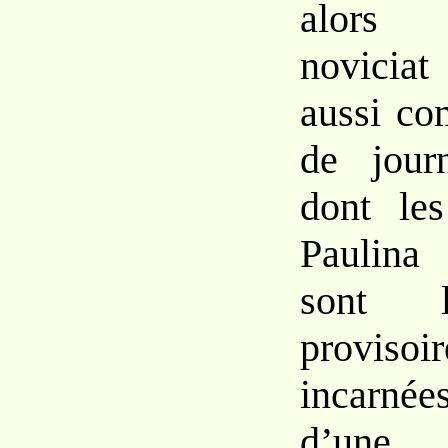
alors
novicia
aussi c
de
jou
dont l
Paulina 
sont
provisoi
incarnée
d’une 