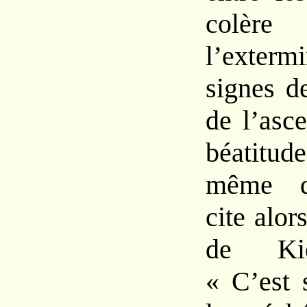
colè
l’exterm
signes
d
de l’asc
béatitud
même d’
cite alor
de
Ki
«
C’est