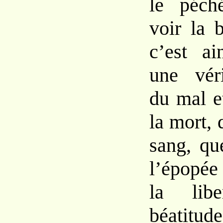
le
péc
voir
la
b
c’est a
une
vé
du mal
la
mort,
sang, q
l’épopé
la lib
béatitud