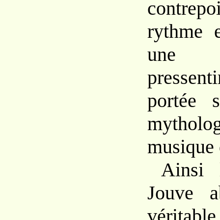
contrep
rythme
un
pressen
portée
mythol
musique
Ainsi 
Jouve
a
véritab