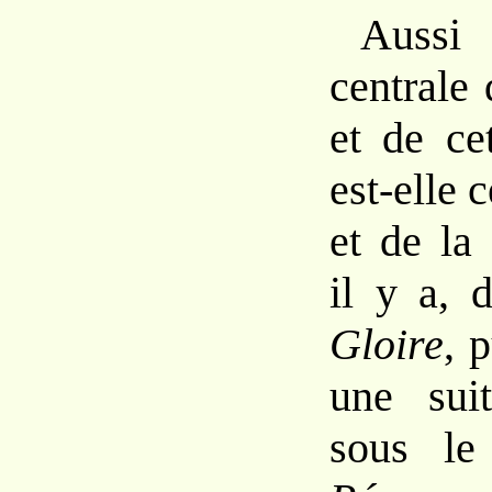
Au
centrale
et
de
ce
est-elle 
et
de la 
il
y
a, d
Gloire
,
p
une su
sous le