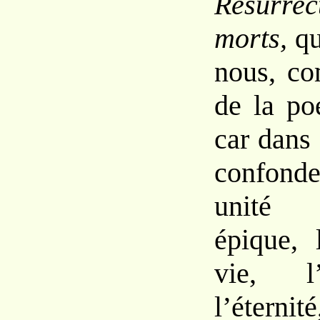
Résurr
morts
,
q
nous,
co
de la po
car
dans
confond
unité 
épique,
vie,
l’éterni