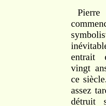
Pierre
comme
symboli
inévit
entrait
vingt
an
ce
siècl
assez tar
détruit