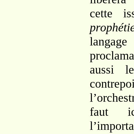
cette
is
prophéti
lang
procla
aussi
l
contre
l’orches
faut 
l’imp