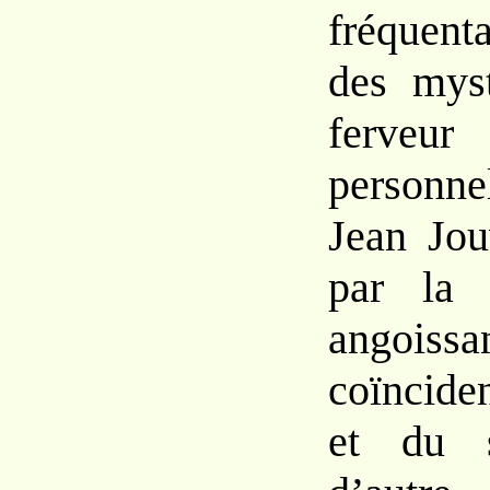
fréque
des mys
ferv
person
Jean Jo
par
la 
angoissa
coïncide
et
du 