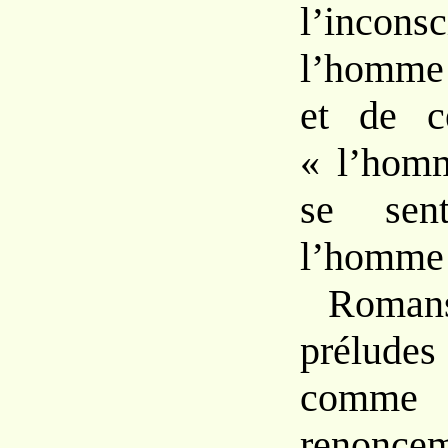
l’inconsc
l’homm
et
de
«
l’homm
se
se
l’homme
Roman
prélude
comme
reno