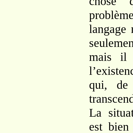
chose
problèm
langage
seulemen
mais il 
l’existen
qui, d
transcen
La situ
est
bie