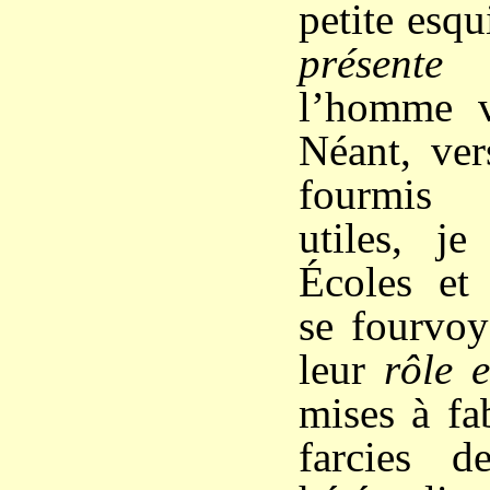
petite esqu
présente
q
l’homme v
Néant, ver
fourmis i
utiles, je
Écoles et 
se fourvoy
leur
rôle e
mises à fa
farcies d