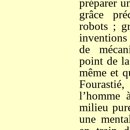
préparer un
grâce pré
robots ; g
inventions
de mécan
point de la
même et qu
Fourast
l’homme à
milieu pure
une mental