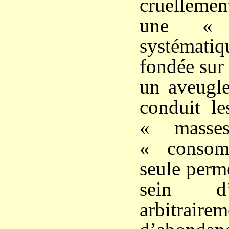
cruelleme
une « 
systématiq
fondée sur
un aveugle
conduit le
« masse
« consom
seule perme
sein d’
arbitrai