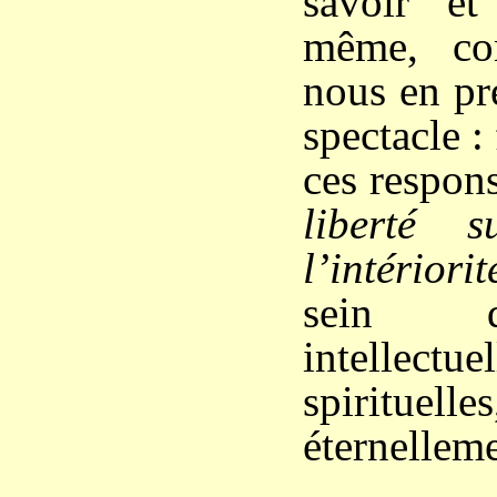
savoir et
même, co
nous en pr
spectacle :
ces respons
liberté s
l’intériori
sein d
intellectu
spiritue
éternelleme