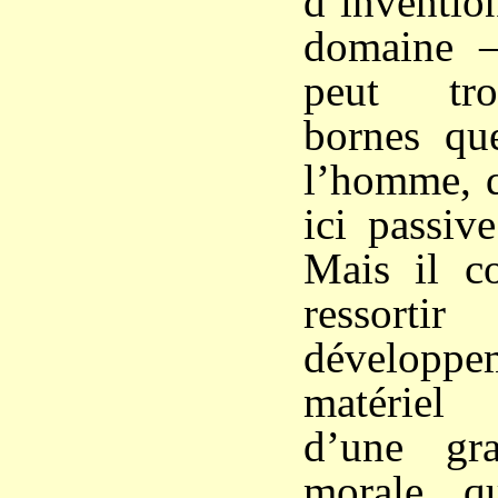
d’inven
domaine –
peut tro
bornes qu
l’homme, q
ici passiv
Mais il co
ressor
dévelop
matériel
d’une gra
morale, q