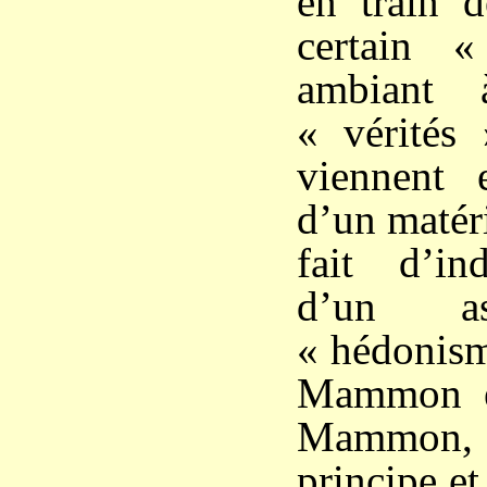
en train d
certain «
ambiant 
« vérités 
viennent 
d’un matér
fait d’ind
d’un as
« hédonism
Mammon et
Mammon,
principe et 