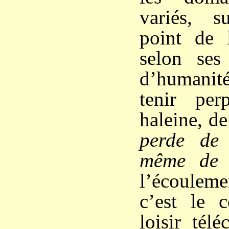
variés, s
point de l
selon ses
d’humani
tenir per
haleine, de
perde de 
même de l
l’écoulem
c’est le c
loisir tél