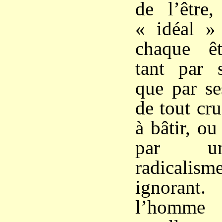
de l’être
« idéal » 
chaque êt
tant par s
que par se
de tout cru
à bâtir, ou 
par un
radicalism
ignorant.
l’hom