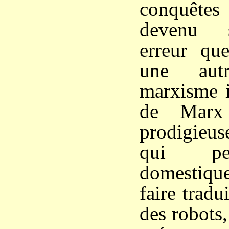
conquête
devenu s
erreur qu
une aut
marxisme i
de Marx
prodigieu
qui pe
domestique
faire tradu
des robots,