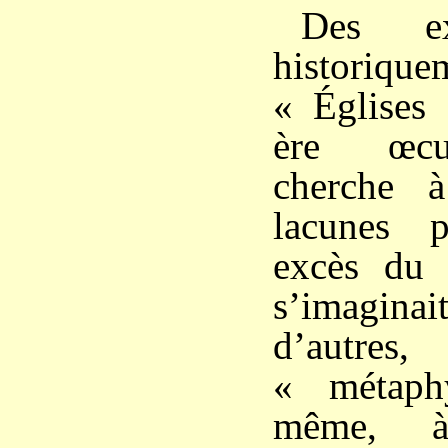
Des ex
histori
« Églises 
ère œcu
cherche 
lacunes 
excès du 
s’imaginai
d’autres
« métaph
même, à