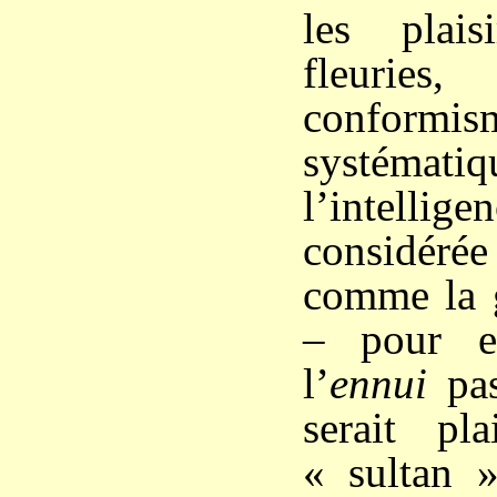
les plai
fleurie
conformi
systém
l’intell
considéré
comme la 
– pour e
l’
ennui
pas
serait pla
« sultan »