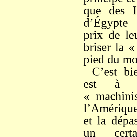
que des Is
d’Égypte 
prix de le
briser la 
pied du mo
C’est bi
est à 
« machini
l’Amérique
et la dépa
un cert