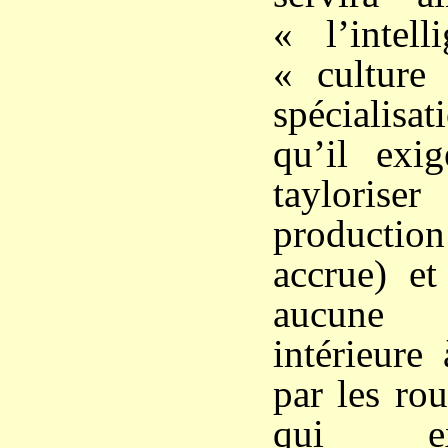
« l’intel
« culture 
spécialisat
qu’il exi
taylori
production
accrue) et
aucune d
intérieure
par les rou
qui ex