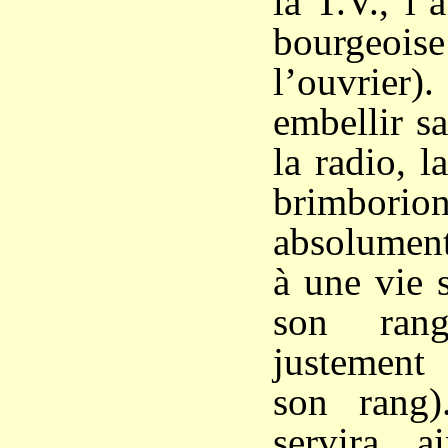
la T.V., l’
bourgeoise
l’ouvrier)
embellir s
la radio, l
brimbo
absolument
à une vie 
son ran
justement 
son rang)
servira a