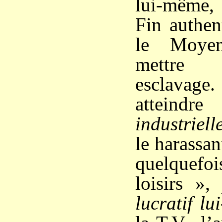
lui-même,
Fin authen
le Moye
mettre
esclavag
attein
industriell
le harassan
quelquefo
loisirs »
lucratif l