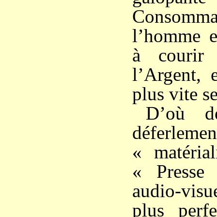
Consommat
l’homme e
à courir 
l’Argent, 
plus vite s
D’où d
déferlem
« matéria
« Presse
audio-visu
plus perf