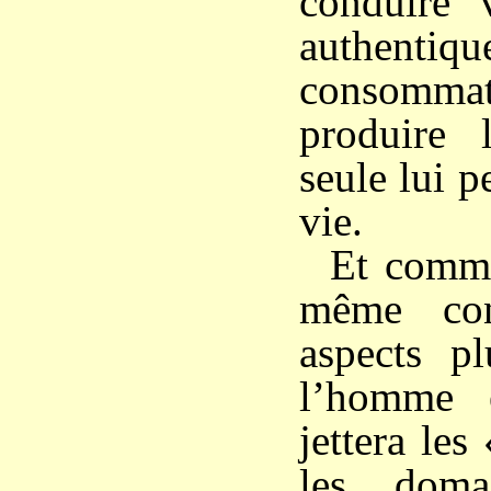
conduire 
authenti
consomma
produire 
seule lui p
vie.
Et comme
même cont
aspects p
l’homme é
jettera le
les doma