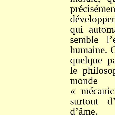
préciséme
développe
qui automa
semble l’
humaine. C
quelque pa
le philoso
monde
« mécanic
surtout d
d’âme.