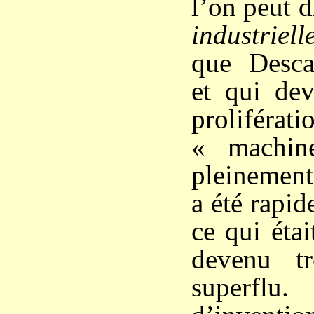
l’on peut d
industriell
que Descar
et qui dev
prolif
« machin
pleinement
a été rapi
ce qui étai
devenu t
superflu