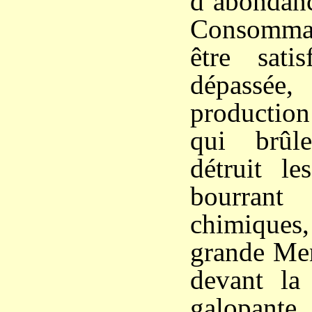
d’abondan
Consomma
être sati
dépassée
production
qui brûle
détruit le
bourran
chimiques
grande Men
devant la
galo