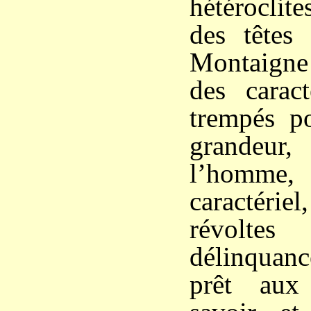
hétéroclit
des têtes 
Montaigne
des carac
trempés p
grandeur
l’homme,
caractériel
révolt
délinqua
prêt aux