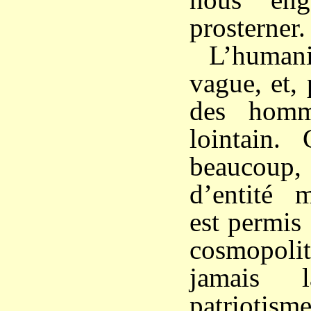
prosterner.
L’human
vague, et,
des homm
lointain.
beaucou
d’entité m
est permis
cosmopol
jamais 
patriotism