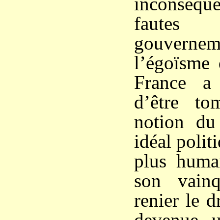
inconséque
faute
gouver
l’égoïsme 
France a 
d’être t
notion du
idéal polit
plus huma
son vain
renier le d
devenue u