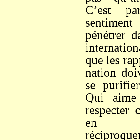
C’est p
sentimen
pénétrer d
internatio
que les rap
nation doi
se purifie
Qui aime 
respecter c
en ap
réciproque