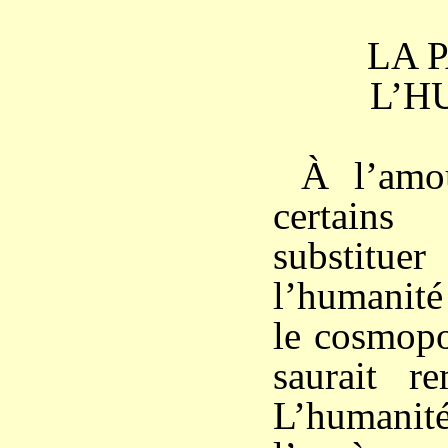
LA 
L’H
À l’amo
certain
substitu
l’humanité
le cosmopo
saurait re
L’humanité