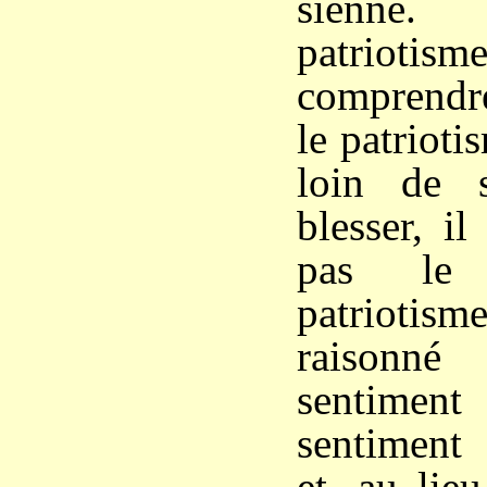
sienne.
patriotism
comprendre
le patrioti
loin de 
blesser, i
pas le 
patriotis
raisonn
sentime
sentiment
et, au lie