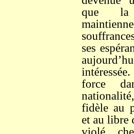
que la
maintienne
souffranc
ses espéran
aujourd’h
intéressée
force da
nationalit
fidèle au 
et au libre
violé, ch