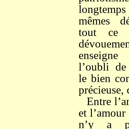
longtemp
mêmes dé
tout ce 
dévouemen
enseigne
l’oubli d
le bien co
précieuse, 
Entre l’a
et l’amour 
n’y a pa