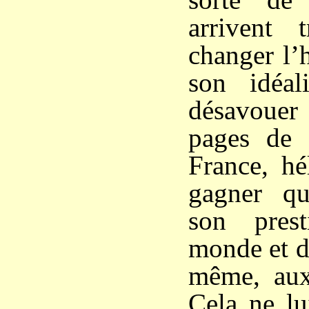
arrivent 
changer l’h
son idéal
désavouer 
pages de s
France, hé
gagner q
son pres
monde et de
même, aux
Cela ne lu