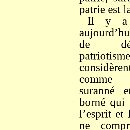
patrie est l
Il y a
aujourd’hu
de déd
patriot
considèr
comme u
suranné e
borné qui r
l’esprit et
ne compr