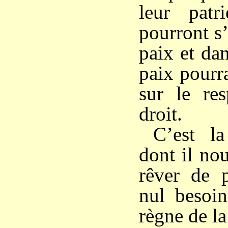
leur patr
pourront s
paix et dan
paix pourr
sur le re
droit.
C’est l
dont il no
rêver de p
nul besoin
règne de la