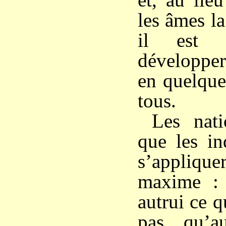
les âmes la
il est 
développe
en quelque
tous.
Les nati
que les in
s’appliq
maxime : 
autrui ce 
pas qu’au