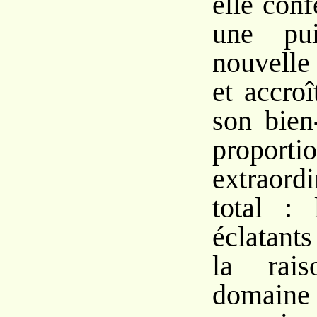
elle con
une pui
nouvelle
et accroî
son bien
proporti
extraor
total : 
éclatant
la rai
domai