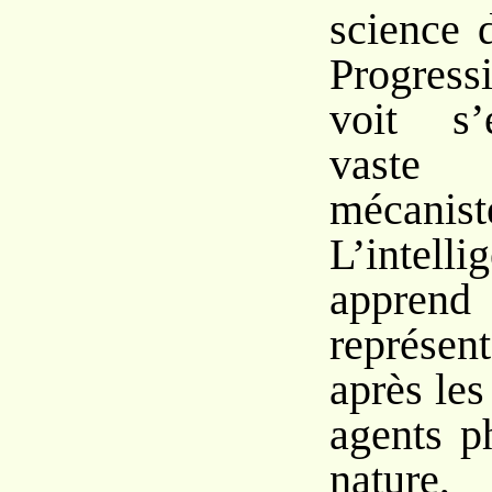
science d
Progres
voit s’
vaste 
mécanis
L’intell
appr
représe
après les
agents p
natur