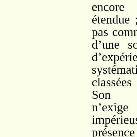
encore
étendue 
pas com
d’une s
d’expéri
systémat
classées
Son in
n’ex
impérie
présenc