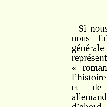
Si nou
nous fa
général
repré
« roman
l’histoi
et de 
allemand
d’abord