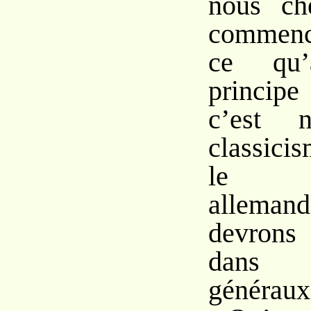
nous ch
commence
ce qu
principe
c’est 
classici
l
allema
devrons
dans 
généraux