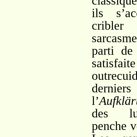
classique
ils s’a
crible
sarcasm
parti de
satis
outrecu
derniers
l’
Aufklä
des lu
penche v