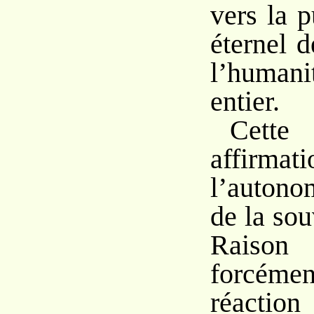
vers la p
éternel 
l’human
entier.
Cette 
affir
l’autono
de la sou
Raiso
forcémen
réacti