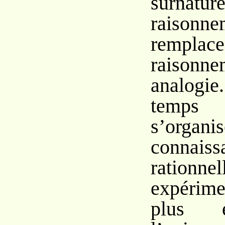
surna
raisonne
remp
raison
analog
temps
s’org
connaiss
ratio
expérime
plus 