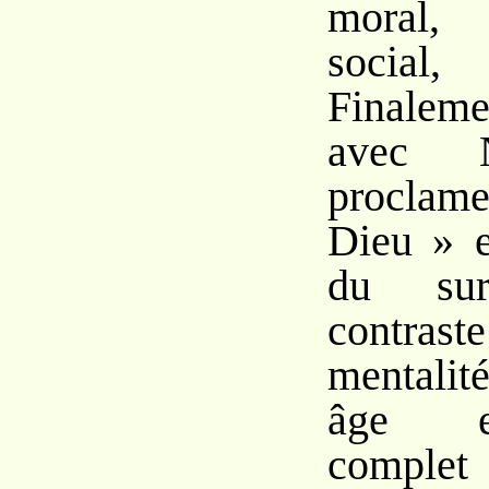
moral, 
social,
Finaleme
avec N
proclame
Dieu » e
du su
contra
mentali
âge e
complet 