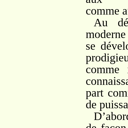
comme au
Au dé
moderne 
se dével
prodigie
comme i
connaiss
part com
de puiss
D’abor
de façon