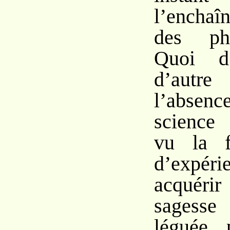
l’enchaî
des ph
Quoi d’
d’autr
l’abs
science 
vu la f
d’expéri
acquérir
sagesse 
léguée 