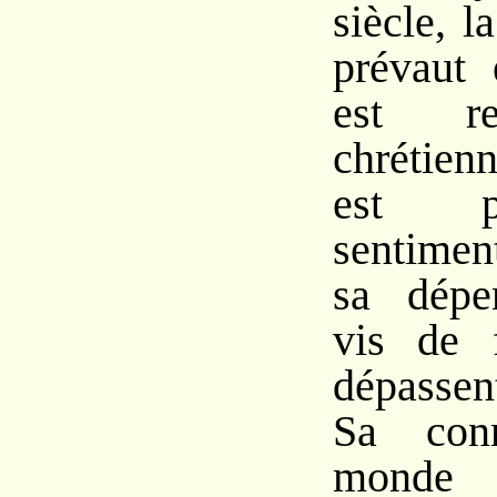
siècle, l
prévaut
est re
chrétie
est p
sentime
sa dépe
vis de 
dépassen
Sa conn
monde e