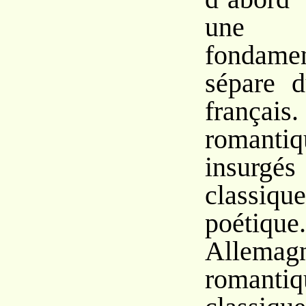
une d
fondame
sépare 
français
romanti
insurgé
classique
poétique.
Allemag
roman