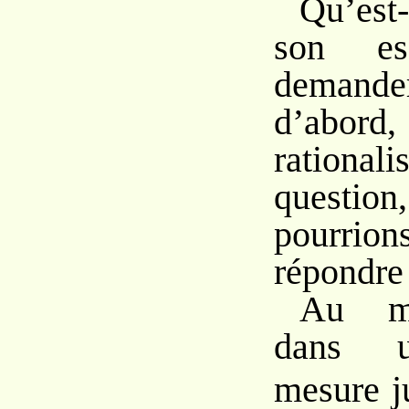
Qu’est
son es
demande
d’abo
rational
questio
pourrion
répondre
Au mo
dans u
mesure 