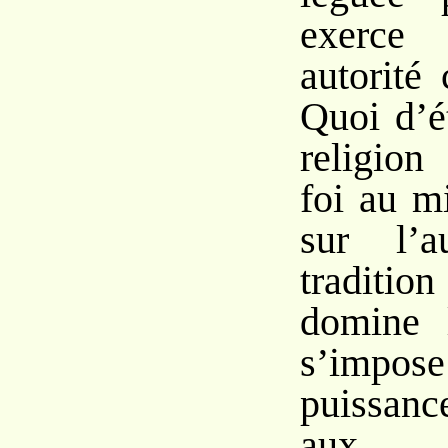
exerce 
autorité
Quoi d’é
religion
foi au m
sur l’a
traditi
domine l
s’impo
puissanc
aux in