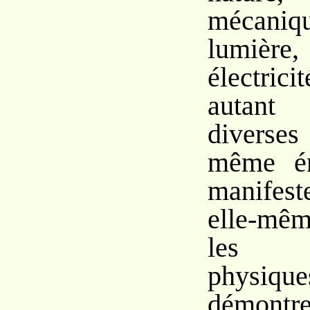
mécaniq
lumiè
électri
autant 
diverses
même én
manifest
elle-mê
les p
physi
démontr