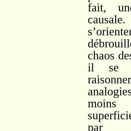
fait, un
causa
s’orie
débroui
chaos de
il se 
raisonne
analog
moins f
superfic
par r