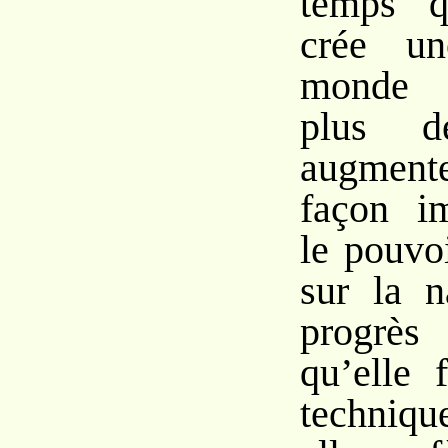
temps q
crée un
monde p
plus dé
augmen
façon im
le pouvo
sur la n
progrès
qu’elle 
techniqu