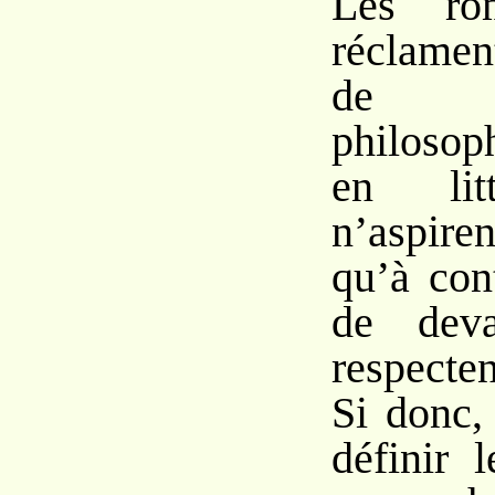
Les rom
réclame
de 
philosop
en litt
n’aspire
qu’à con
de deva
respecte
Si donc,
définir 