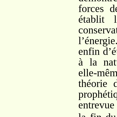
forces d
établit
conse
l’énergi
enfin d’é
à la nat
elle-mê
théorie 
prophéti
entrevue