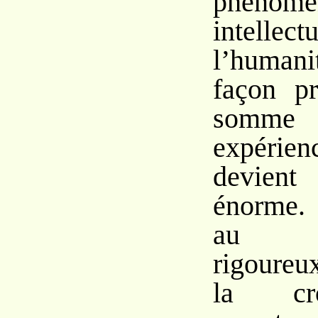
phénomèn
intel
l’humani
façon pr
somm
expérien
devient 
énorme.
au dé
rigoureux
la cr