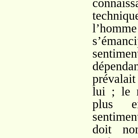
connaiss
techni
l’homm
s’éman
sent
dépen
prévala
lui ; le
plus 
sentimen
doit no