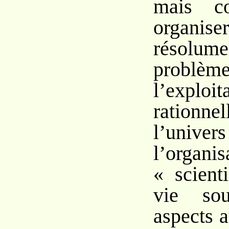
mais c
organise
résolume
prob
l’exploit
ratio
l’univers 
l’organis
« scient
vie so
aspects 