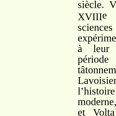
siècle. 
e
s
XVIII
sciences
expérime
à leur
pér
tâtonne
Lavoisi
l’histoi
moderne,
et Volt