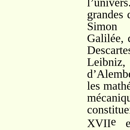
l’unive
grandes 
Simon 
Galilée,
Desca
Leibni
d’Alembe
les math
méca
constitu
e
e
XVII