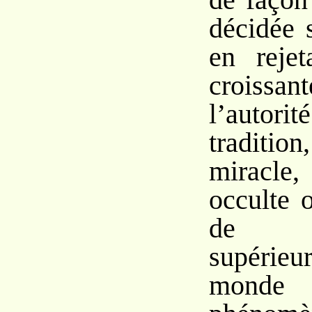
décidée 
en reje
croissan
l’auto
traditi
miracle
occulte 
de pu
supérie
mon