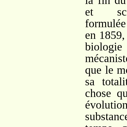
la fin d
et scie
formulé
en 1859, 
biologi
mécanist
que le m
sa total
chose qu
évolu
substanc