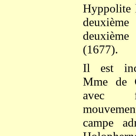
Hyppolite 
deuxiè
deuxième
(1677).
Il est in
Mme de C
avec f
mouvemen
campe ad