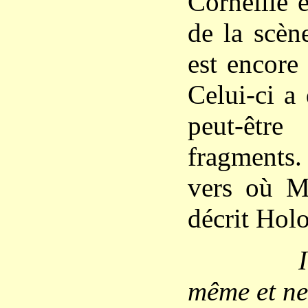
Corneille e
de la scèn
est encore
Celui-ci a
peut-être
fragments.
vers où M
décrit Hol
Il se c
même et ne 