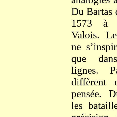
Du Bartas 
1573 à M
Valois. L
ne s’inspi
que dans
lignes. P
diffèrent
pensée. D
les batail