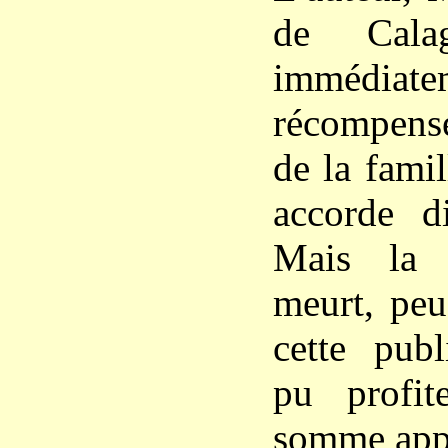
de Cala
immédiate
récompensé
de la famil
accorde di
Mais la 
meurt, peu
cette publ
pu profit
somme appr