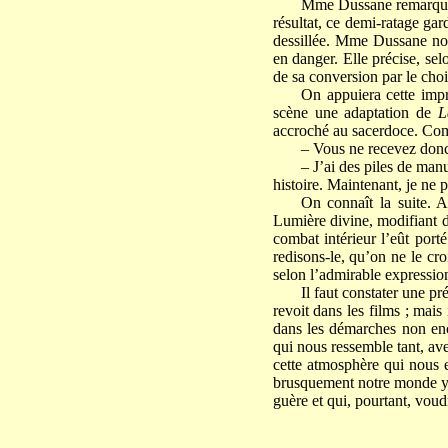
Mme Dussane remarque qu
résultat, ce demi-ratage gar
dessillée. Mme Dussane not
en danger. Elle précise, se
de sa conversion par le choi
On appuiera cette impr
scène une adaptation de
L
accroché au sacerdoce. Comm
– Vous ne recevez donc 
– J’ai des piles de man
histoire. Maintenant, je ne 
On connaît la suite. A
Lumière divine, modifiant de
combat intérieur l’eût port
redisons-le, qu’on ne le cro
selon l’admirable express
Il faut constater une p
revoit dans les films ; mai
dans les démarches non enc
qui nous ressemble tant, ave
cette atmosphère qui nous 
brusquement notre monde y r
guère et qui, pourtant, voud