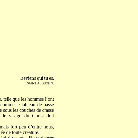
Deviens qui tu es.
SAINT AUGUSTIN.
e, telle que les hommes l’ont
, comme le tableau de basse
e sous les couches de crasse
ù le visage du Christ doit
mais fort peu d’entre nous,
ée de toute créature.
 loi du secret. De curieuses