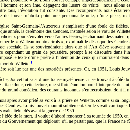
r, l’homme et son âme, dégagent des lueurs de vérité : nous allons e
ntre tous, l’évolution fut constante. Des recoupements nous éclairero
ble de Jouvet n’abrita point une personnalité unie, d’une pièce, ma
glise Saint-Germain-l’Auxerrois s’emplissait d’une foule de fidèles
ue année, la cérémonie des Cendres, instituée selon le vœu de Willette,
alicieux pour s’envoler vers d’autres féeries, le charmant dessinateur q
nommer le « Watteau montmartrois », exprimait le désir que les Cendres
se spéciale. Ils se souviendraient alors que si l’Art élève souvent au
re cependant un grain de poussière, prompt à se dissoudre dans l’in
omposé le texte d’une prière à l’intention de ceux qui mourraient dans
1
 mort de Willette
.
ère soit lue par une des notoriétés présentes. Or, en 1951, Louis Jouve
he, Jouvet fut saisi d’une transe mystérieuse ; il se trouvait à côté du 
Était-ce donc, cette lecture, une si forte émotion pour l’interprète de tant
r du grand comédien, des courants inconnus s’entrecroisaient, dont il n
is après avoir prêté sa voix à la prière de Willette, comme si sa lon
times Cendres, Louis Jouvet mourait subitement. On le savait cardiaque
e savait atteint dès avant la guerre de 1939.
de l’idée de la mort, il voulut d’abord renoncer à sa tournée de 1950, en
es du Gouvernement qui déplorait, s’il ne partait pas, que la France ne f