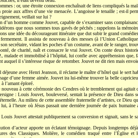
ostiches, il était devenu beau.
ommes : or, une étroite connexion enchaînait de liens compliqués la mal
 proie aux affres d’une vie menacée. L’angoisse le tenaille ; est-il pe
ignement, veillait sur lui ?
ion d’un homme comme Jouvet, capable de s’examiner sans complaisanc
idérons que nous sommes tous gavés de péchés ; rappelons la mémoire
rons une idée du décourageant itinéraire que dut subir le grand comédie
 fermement. Il assista de nouveau à des messes (à l’Union Catholique,
, son secrétaire, vidant les poches d’un costume, avant de le ranger, trou
té, de charité, naît et consacre le vrai Jouvet. On conte deux historie
., malade et immobilisé à l’hôpital, lui confie avec appréhension que, 
t auquel il s’intéresse risque de retomber. Jouvet ne dit rien mais envo
l déjeune avec Henri Jeanson, il réclame le maître d’hôtel qui le sert h
chage d’une femme aimée. Jouvet ira lui-même trouver la belle capricieu
 à l’amant éploré.
e nouveau à cette cérémonie des Cendres où le tremblement qui agitait 
ersigne : Louis Jouvet, bouleversé, sentait la présence de Dieu dans so
ternelle. Au milieu de cette assemblée fraternelle d’artistes, ce Dieu 
 lui, à l’heure où Jésus passait une dernière journée de paix humaine a
 Louis Jouvet attestait publiquement sa conversion et signait, sans le s
lution d’acteur apporte un éclatant témoignage. Depuis longtemps déjà
ures des Classiques. Molière, le comédien traqué entre l’Église et le