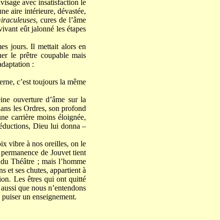
visage avec insatisfaction le
ne aire intérieure, dévastée,
iraculeuses
, cures de l’âme
ivant eût jalonné les étapes
s jours. Il mettait alors en
er le prêtre coupable mais
daptation :
erne, c’est toujours la même
eine ouverture d’âme sur la
 dans les Ordres, son profond
une carrière moins éloignée,
 séductions, Dieu lui donna –
x vibre à nos oreilles, on le
a permanence de Jouvet tient
n du Théâtre ; mais l’homme
s et ses chutes, appartient à
n. Les êtres qui ont quitté
s aussi que nous n’entendons
y puiser un enseignement.