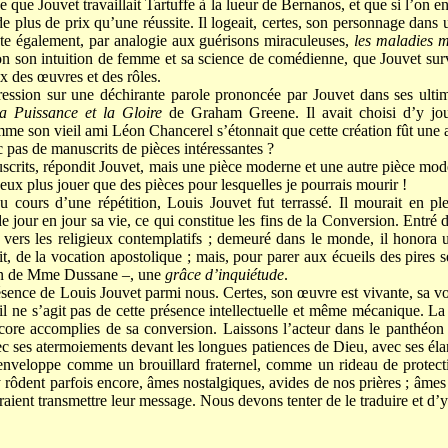
e Jouvet travaillait Tartuffe à la lueur de Bernanos, et que si l’on en
de plus de prix qu’une réussite. Il logeait, certes, son personnage dans u
e également, par analogie aux guérisons miraculeuses,
les
maladies m
lon son intuition de femme et sa science de comédienne, que Jouvet surv
x des œuvres et des rôles.
ession sur une déchirante parole prononcée par Jouvet dans ses ultime
a Puissance et la Gloire
de Graham Greene. Il avait choisi d’y jou
e son vieil ami Léon Chancerel s’étonnait que cette création fût une a
pas de manuscrits de pièces intéressantes ?
uscrits, répondit Jouvet, mais une pièce moderne et une autre pièce mod
peux plus jouer que des pièces pour lesquelles je pourrais mourir !
u cours d’une répétition, Louis Jouvet fut terrassé. Il mourait en pl
 jour en jour sa vie, ce qui constitue les fins de la Conversion. Entré
é vers les religieux contemplatifs ; demeuré dans le monde, il honora 
it, de la vocation apostolique ; mais, pour parer aux écueils des pires
ion de Mme Dussane –, une
grâce d’inquiétude
.
résence de Louis Jouvet parmi nous. Certes, son œuvre est vivante, sa voi
s il ne s’agit pas de cette présence intellectuelle et même mécanique. L
ore accomplies de sa conversion. Laissons l’acteur dans le panthéo
c ses atermoiements devant les longues patiences de Dieu, avec ses élan
enveloppe comme un brouillard fraternel, comme un rideau de protectio
ôdent parfois encore, âmes nostalgiques, avides de nos prières ; âme
raient transmettre leur message. Nous devons tenter de le traduire et d’