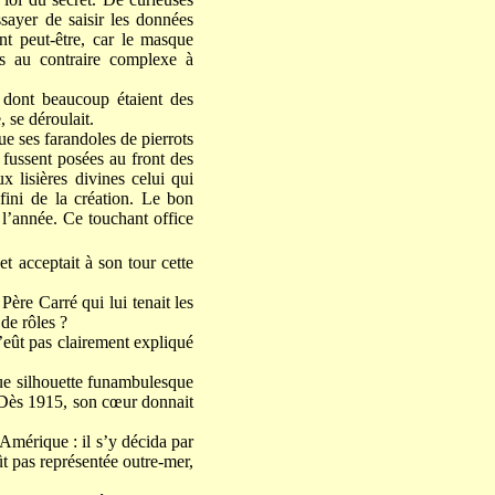
ssayer de saisir les données
nt peut-être, car le masque
is au contraire complexe à
, dont beaucoup étaient des
 se déroulait.
ue ses farandoles de pierrots
 fussent posées au front des
x lisières divines celui qui
fini de la création. Le bon
 l’année. Ce touchant office
t acceptait à son tour cette
Père Carré qui lui tenait les
 de rôles ?
’eût pas clairement expliqué
gue silhouette funambulesque
. Dès 1915, son cœur donnait
 Amérique : il s’y décida par
ût pas représentée outre-mer,