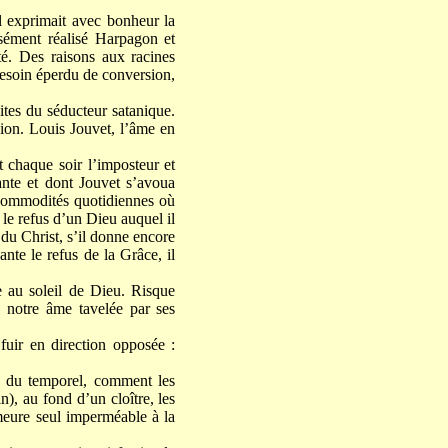
il exprimait avec bonheur la
aisément réalisé Harpagon et
ité. Des raisons aux racines
besoin éperdu de conversion,
ites du séducteur satanique.
xion. Louis Jouvet, l’âme en
.
it chaque soir l’imposteur et
nte et dont Jouvet s’avoua
commodités quotidiennes où
le refus d’un Dieu auquel il
i du Christ, s’il donne encore
nte le refus de la Grâce, il
e au soleil de Dieu. Risque
e notre âme tavelée par ses
 fuir en direction opposée :
ts du temporel, comment les
n), au fond d’un cloître, les
demeure seul imperméable à la