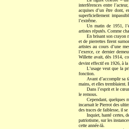
interférences entre l’acteu
acquises d’un être dont, e
superficiellement impassi
l’extrême.
Un matin de 1951, l’é
artistes réputés. Comme chaq
En brisant son crayon m
et de pierrettes firent sur
artistes au cours d’une mes
l’exerce, ce dernier demeu
Willette avait, dès 1914, c
devint effectif en 1926, à la
L’usage veut que la pri
fonction.
Avant d’accomplir sa tâc
mains, et elles tremblaient. 
Dans l’esprit et le cœu
le remous.
Cependant, quelques mo
incarnait le Pierrot des ul
des traces de faiblesse, il s
Inquiet, hanté certes, 
patriotisme, sur les instanc
cette année-là.