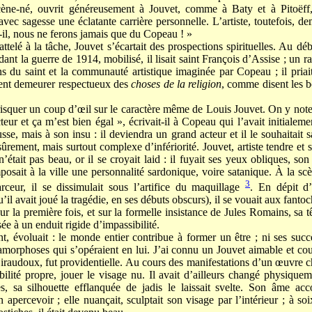
cène-né, ouvrit généreusement à Jouvet, comme à Baty et à Pitoëf
avec sagesse une éclatante carrière personnelle. L’artiste, toutefois, de
il, nous ne ferons jamais que du Copeau ! »
ttelé à la tâche, Jouvet s’écartait des prospections spirituelles. Au déb
dant la guerre de 1914, mobilisé, il lisait saint François d’Assise ; un 
s du saint et la communauté artistique imaginée par Copeau ; il priai
ment demeurer respectueux des
choses de la religion
, comme disent les 
e risquer un coup d’œil sur le caractère même de Louis Jouvet. On y note
teur et ça m’est bien égal », écrivait-il à Copeau qui l’avait initiale
se, mais à son insu : il deviendra un grand acteur et il le souhaitait s
 sûrement, mais surtout complexe d’infériorité. Jouvet, artiste tendre et s
 n’était pas beau, or il se croyait laid : il fuyait ses yeux obliques, s
osait à la ville une personnalité sardonique, voire satanique. À la scène
3
eur, il se dissimulait sous l’artifice du maquillage
. En dépit d’
’il avait joué la tragédie, en ses débuts obscurs), il se vouait aux fanto
ur la première fois, et sur la formelle insistance de Jules Romains, sa tê
ée à un enduit rigide d’impassibilité.
t, évoluait : le monde entier contribue à former un être ; ni ses succ
amorphoses qui s’opéraient en lui. J’ai connu un Jouvet aimable et co
iraudoux, fut providentielle. Au cours des manifestations d’un œuvre ch
bilité propre, jouer le visage nu. Il avait d’ailleurs changé physiqueme
s, sa silhouette efflanquée de jadis le laissait svelte. Son âme a
n apercevoir ; elle nuançait, sculptait son visage par l’intérieur ; à s