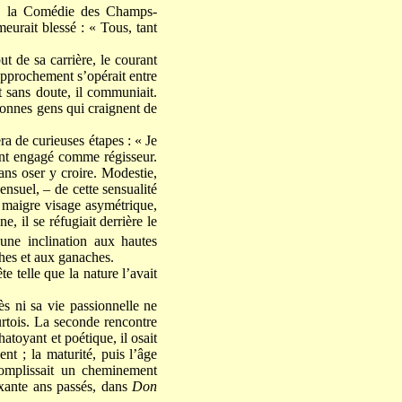
f, la Comédie des Champs-
meurait blessé : « Tous, tant
ut de sa carrière, le courant
rapprochement s’opérait entre
t sans doute, il communiait.
bonnes gens qui craignent de
ra de curieuses étapes : « Je
ment engagé comme régisseur.
ans oser y croire. Modestie,
ensuel, – de cette sensualité
on maigre visage asymétrique,
, il se réfugiait derrière le
une inclination aux hautes
ches et aux ganaches.
te telle que la nature l’avait
ès ni sa vie passionnelle ne
urtois. La seconde rencontre
atoyant et poétique, il osait
nt ; la maturité, puis l’âge
ccomplissait un cheminement
oixante ans passés, dans
Don