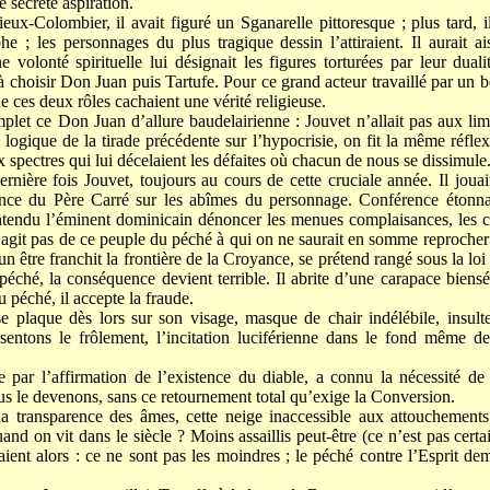
e secrète aspiration.
eux-Colombier, il avait figuré un Sganarelle pittoresque ; plus tard, 
he ; les personnages du plus tragique dessin l’attiraient. Il aurait 
 volonté spirituelle lui désignait les figures torturées par leur dual
à choisir Don Juan puis Tartufe. Pour ce grand acteur travaillé par un 
e ces deux rôles cachaient une vérité religieuse.
plet ce Don Juan d’allure baudelairienne : Jouvet n’allait pas aux lim
logique de la tirade précédente sur l’hypocrisie, on fit la même réfle
ux spectres qui lui décelaient les défaites où chacun de nous se dissimule
ernière fois Jouvet, toujours au cours de cette cruciale année. Il joua
ence du Père Carré sur les abîmes du personnage. Conférence étonna
ntendu l’éminent dominicain dénoncer les menues complaisances, les 
’agit pas de ce peuple du péché à qui on ne saurait en somme reprocher 
’un être franchit la frontière de la Croyance, se prétend rangé sous la lo
éché, la conséquence devient terrible. Il abrite d’une carapace bienséa
u péché, il accepte la fraude.
e plaque dès lors sur son visage, masque de chair indélébile, insult
 sentons le frôlement, l’incitation luciférienne dans le fond même d
e par l’affirmation de l’existence du diable, a connu la nécessité de
nous le devenons, sans ce retournement total qu’exige la Conversion.
 la transparence des âmes, cette neige inaccessible aux attouchemen
uand on vit dans le siècle ? Moins assaillis peut-être (ce n’est pas certai
iraient alors : ce ne sont pas les moindres ; le péché contre l’Esprit 