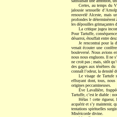
satisfaisait une ambition, un
Certes, au temps du Vi
jalousie sensuelle d’Arnolp
renouvelé Alceste, mais une
profondes le déterminèrent 
les dépouilles grimaçantes d
La critique jugea incom
Pour Tartuffe, conséquence 
désarroi, étouffait entre de
Je rencontrai pour la d
venait écouter une confér
bouleversé. Nous avions e
nous nous engluons. Il ne s
ne croit pas ; mais, sitôt qu
des gages aux ténèbres du p
connaît l’odeur, la densité d
Le visage de Tartufe s
effrayant dont, tous, nous
origines peccamineuses.
Ève Lavallière, frappé
Tartuffe, c’est le diable : 
Hélas ! cette rigueur,
acquérir et s’y maintenir, q
tentations spirituelles surg
Miséricorde divine.