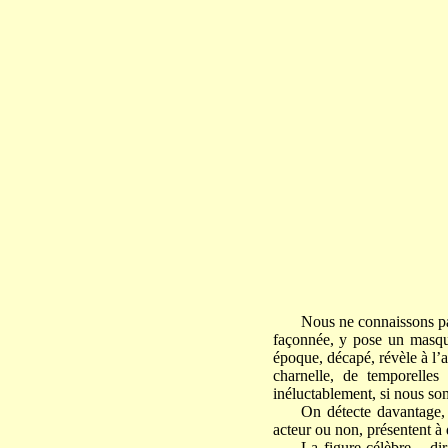
Nous ne connaissons pas
façonnée, y pose un masque
époque, décapé, révèle à l’
charnelle, de temporelles
inéluctablement, si nous som
On détecte davantage, 
acteur ou non, présentent à 
La figure célèbre – di