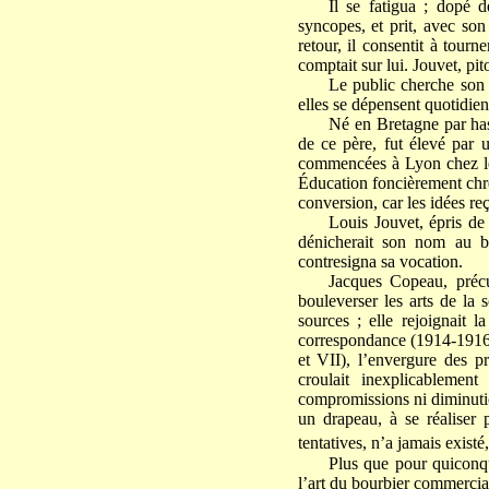
Il se fatigua ; dopé 
syncopes, et prit, avec son
retour, il consentit à tourne
comptait sur lui. Jouvet, pit
Le public cherche son p
elles se dépensent quotidie
Né en Bretagne par has
de ce père, fut élevé par u
commencées à Lyon chez les
Éducation foncièrement chrét
conversion, car les idées re
Louis Jouvet, épris de 
dénicherait son nom au b
contresigna sa vocation.
Jacques Copeau, précu
bouleverser les arts de la
sources ; elle rejoignait 
correspondance (1914-1916)
et VII), l’envergure des pr
croulait inexplicablement
compromissions ni diminutio
un drapeau, à se réaliser 
tentatives, n’a jamais exist
Plus que pour quiconqu
l’art du bourbier commercial 