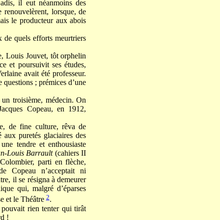
jadis, il eut néanmoins des
e renouvelèrent, lorsque, de
mais le producteur aux abois
x de quels efforts meurtriers
, Louis Jouvet, tôt orphelin
ce et poursuivit ses études,
laine avait été professeur.
de questions ; prémices d’une
s, un troisième, médecin. On
 Jacques Copeau, en 1912,
, de fine culture, rêva de
 aux puretés glaciaires des
 une tendre et enthousiaste
n-Louis Barrault
(cahiers II
-Colombier, parti en flèche,
e de Copeau n’acceptait ni
re, il se résigna à demeurer
lique qui, malgré d’éparses
2
e et le Théâtre
.
ouvait rien tenter qui tirât
d !