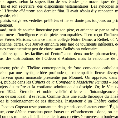
de drogues, selon la superstition de ses études pharmaceutiques de 
 fils et son secrétaire, des dispositions testamentaires. Les syncopes s
r l’
Histoire d’Amour
, son dernier film. Il avait résolu d’y renoncer, 
oyable, céda.
laisir, exige ses vedettes préférées et ne se doute pas toujours au pri
nnement.
ard, mais de souche limousine par son père, et ardennaise par sa mère
ne mère d’intelligence et de piété remarquables. Il en reçut l’influen
 Frères Maristes, dans ce même collège Notre-Dame, à Rethel, où Ver
ienne, certes, que Jouvet enrichira plus tard de tourments intérieurs, 
çues constitueraient peu de chose sans l’adhésion volontaire.
théâtre, quitta les facilités où l’entraînaient deux oncles pharmacien
as des distributions de l’Odéon d’Antoine, mais la rencontre de
rseur, père du Théâtre contemporain, de forte conviction catholique
 scène par une mystique idée profonde qui retrempait le fleuve dévoyé
la ferveur quasi monacale pressentie par Mounet. On apprécie, dans
, publiée dans les
Cahiers de la Compagnie Madeleine Renaud – Jea
ojets du maître et la confiante admiration du disciple. Or, le Vieux
 en 1924. Éternelle et noble velléité d’Icare : l’intransigeanc
n de son idéal ; il se retira. Confiné dans une étude théorique du Théât
par le prolongement de ses disciples. Instigateur d’un Théâtre catho
é, Jacques Copeau reste pourtant un des grands conciliateurs entre l’Églis
e, cette défaite constitua pour Jouvet un effondrement : donc, on ne p
ou des routines ; il fallait s’en tenir aux recettes éprouvées du boulevar