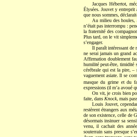
Jacques Hébertot, mé
Élysées. Jouvet y entreprit 
que nous sommes, déclarait-
Au milieu des houles, a
n’était pas interrompu : pen
la fraternité des compagnon
Plus tard, on le vit simple
s’engager.
Il paraît intéressant d
ne serai jamais un grand ac
Affirmation doublement faus
humilité peut-être, timidité
cérébrale qui est la pire, –
vaguement asiate. Il se comp
masque du grime et du farc
expressions (il m’a avoué qu
On vit, je crois bien po
faite, dans
Knock
, mais pass
Louis Jouvet, cependan
restèrent étrangers aux mét
de son existence, celle de G
désormais insinuer sa sensi
venu, il cachait des année
souterrain sans presque s’e