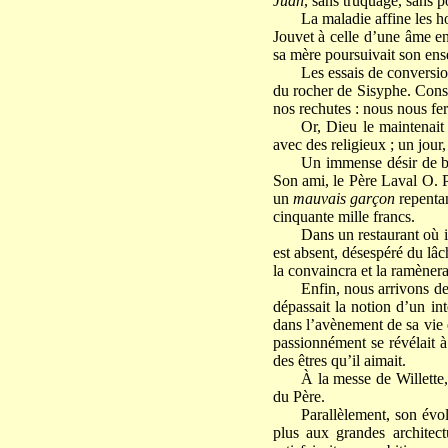
Juan
, sans truquage, sans p
La maladie affine les h
Jouvet à celle d’une âme en
sa mère poursuivait son ense
Les essais de convers
du rocher de Sisyphe. Cons
nos rechutes : nous nous fe
Or, Dieu le maintenait
avec des religieux ; un jour
Un immense désir de bon
Son ami, le Père Laval O. P
un
mauvais garçon
repentan
cinquante mille francs.
Dans un restaurant où i
est absent, désespéré du lâ
la convaincra et la ramènera
Enfin, nous arrivons d
dépassait la notion d’un int
dans l’avènement de sa vie é
passionnément se révélait à
des êtres qu’il aimait.
À la messe de Willette,
du Père.
Parallèlement, son évo
plus aux grandes architect