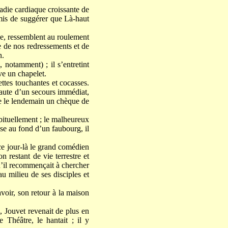
adie cardiaque croissante de
rmis de suggérer que Là-haut
e, ressemblent au roulement
 de nos redressements et de
n.
 notamment) ; il s’entretint
ve un chapelet.
ttes touchantes et cocasses.
faute d’un secours immédiat,
ie le lendemain un chèque de
abituellement ; le malheureux
se au fond d’un faubourg, il
ce jour-là le grand comédien
n restant de vie terrestre et
qu’il recommençait à chercher
u milieu de ses disciples et
avoir, son retour à la maison
, Jouvet revenait de plus en
 Théâtre, le hantait ; il y