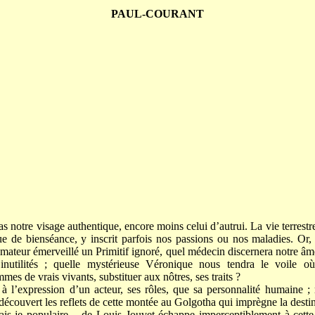
PAUL-COURANT
 notre visage authentique, encore moins celui d’autrui. La vie terrestr
 de bienséance, y inscrit parfois nos passions ou nos maladies. Or
amateur émerveillé un Primitif ignoré, quel médecin discernera notre âm
 inutilités ; quelle mystérieuse Véronique nous tendra le voile o
mes de vrais vivants, substituer aux nôtres, ses traits ?
à l’expression d’un acteur, ses rôles, que sa personnalité humaine ; 
découvert les reflets de cette montée au Golgotha qui imprègne la destin
rais-je populaire – de Louis Jouvet échappe imperceptiblement à cette