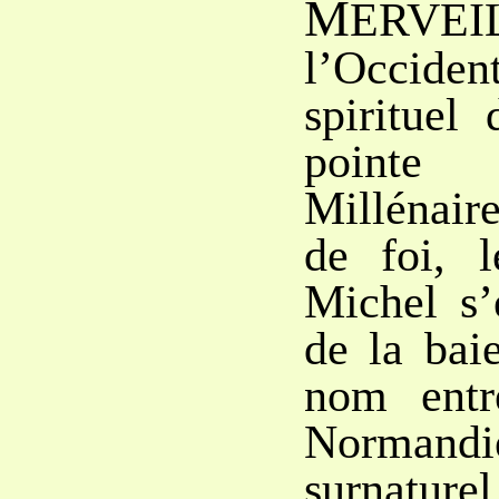
M
ERV
l’Occi
spirituel 
pointe
Millénaire
de foi, 
Michel s’
de la bai
nom entr
Normand
surnatur