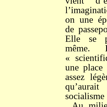
vient d’
l’imaginat
on une épi
de passepo
Elle se p
même. L
« scientif
une place 
assez lég
qu’aurai
socialisme 
Au mili