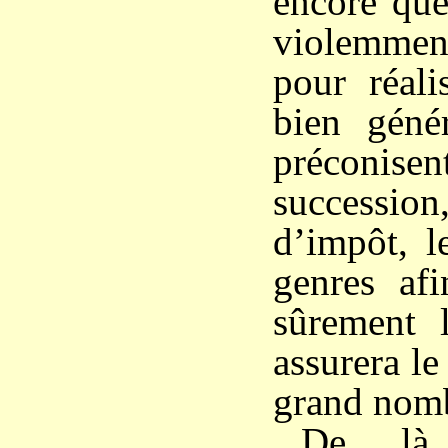
encore que
violemment
pour réali
bien génér
préconise
successi
d’impôt, l
genres afi
sûrement 
assurera l
grand nom
De là,