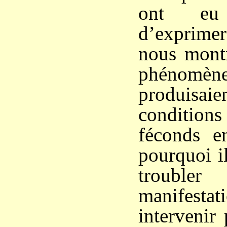
ont eu
d’exprimer
nous mont
phéno
produisai
conditio
féconds e
pourquoi il
trouble
manifes
intervenir