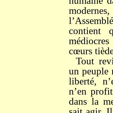
humaine da
modernes, 
l’Assembl
contient 
médiocres
cœurs tiède
Tout rev
un peuple 
liberté, n
n’en profi
dans la m
sait agir. 