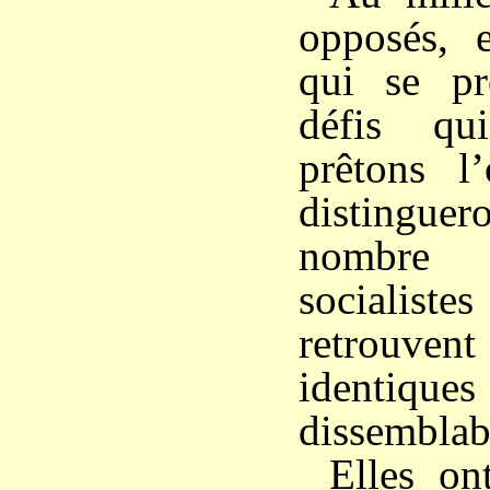
opposés, e
qui se pr
défis qu
prêtons l’
distingu
nombre 
sociali
retrouv
identiques
dissemblab
Elles ont