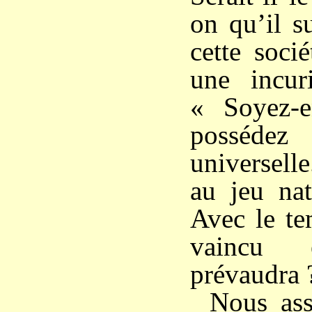
on qu’il su
cette soci
une incuri
« Soyez-
posséde
universell
au jeu nat
Avec le te
vaincu
prévaudra 
Nous ass