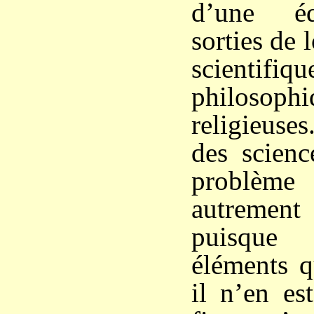
d’une éq
sorties de 
scientifiqu
philos
religieuse
des scienc
problè
autremen
puisque
éléments q
il n’en es