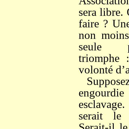
Associati
sera libre. 
faire ? Un
non moins 
seule p
triomphe :
volonté d’a
Suppos
engourdi
esclavage
serait le
Serait-il l