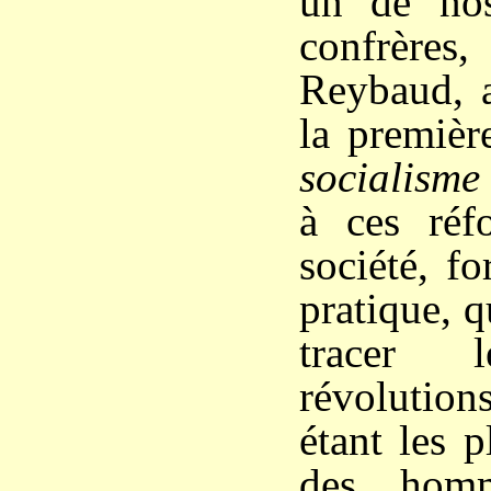
un de nos
confrèr
Reybaud, 
la premièr
socialisme
à ces réf
société, fo
pratique, q
tracer
révolutions
étant les p
des homm