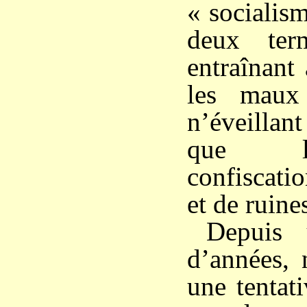
« socialis
deux term
entraînant 
les maux 
n’éveillan
que l
confiscati
et de ruine
Depuis 
d’années, 
une tentat