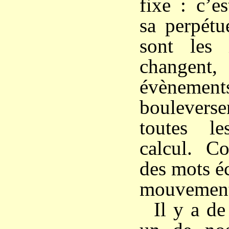
fixe : c’e
sa perpétu
sont les i
changent
évène
bouleverse
toutes l
calcul. C
des mots éc
mouvement 
Il y a de