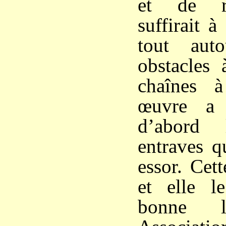
et de ré
suffirait à
tout aut
obstacles 
chaînes à
œuvre a 
d’abord 
entraves q
essor. Cet
et elle l
bonne 