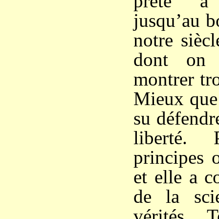
prête à
jusqu’au b
notre sièc
dont on 
montrer tr
Mieux que 
su défendre
liberté.
principes 
et elle a 
de la sci
vérités. 