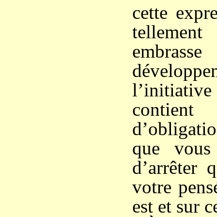
cette expr
tellemen
embras
dévelo
l’initiati
contien
d’obligati
que vous
d’arrêter 
votre pens
est et sur c