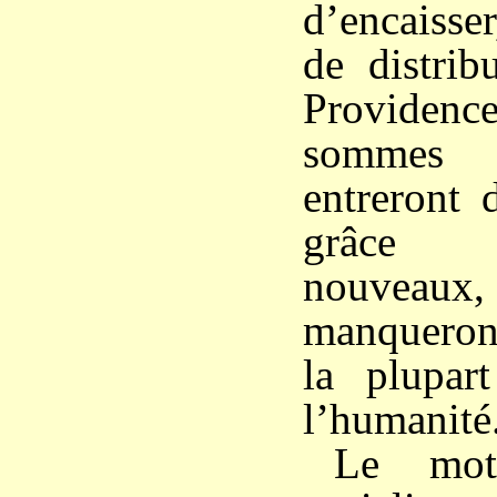
d’encaisse
de distri
Providen
sommes c
entreront 
grâce 
nouveau
manqueron
la plupa
l’humanité
Le mot