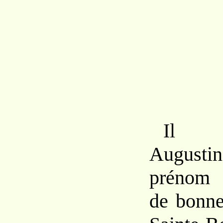
I
August
préno
de bonn