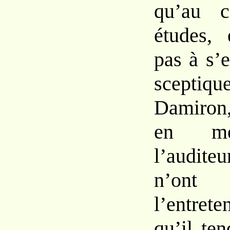
qu’au
études, 
pas
à s’e
scepti
Damiro
en mé
l’audite
n’ont
l’entrete
qu’il
ten