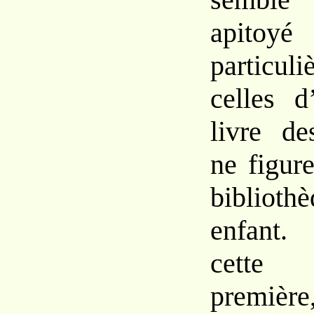
apitoyé
particu
celles
d
livre d
ne
figur
biblioth
enfant. 
cette 
premièr