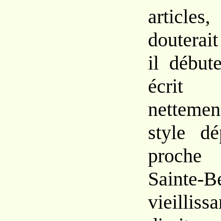
article
douterai
il débu
écri
nettem
style dé
proche
Sainte-
B
vieillis