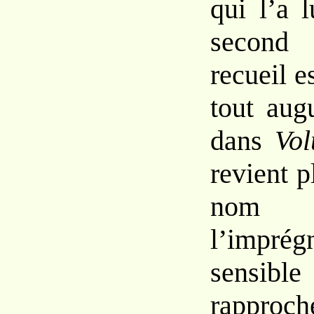
qui
l’a 
secon
recueil e
tout aug
dans
Vo
revient p
nom 
l’imprég
sensi
rapproch