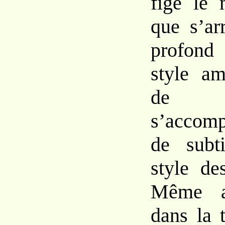
fige
le 
que
s’ar
profon
style a
de s
s’acco
de subti
style
d
Même
dans la