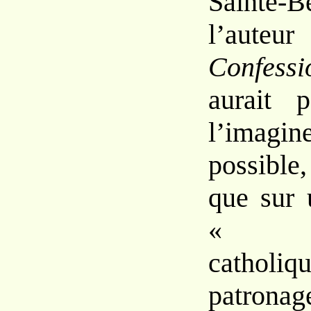
Sainte
l’au
Confes
s
aurait
l’imagin
possibl
que
sur
cathol
patron