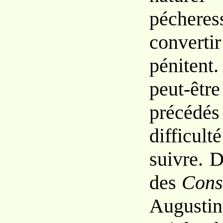
pécheres
convert
pénitent
peut-ê
précédé
difficu
suivre.
D
des
Cons
August