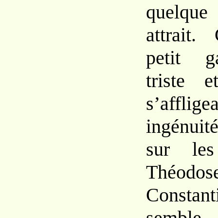
quelqu
attrait.
petit g
triste
e
s’afflig
ingénui
sur
le
Théod
Consta
sembl