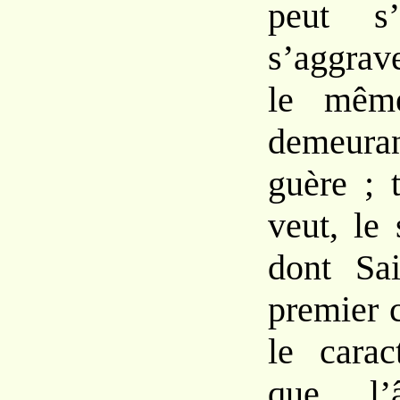
peut
s
s’aggrav
le
mê
demeuran
guère ; 
veut, le
dont
Sa
premier 
le carac
que l