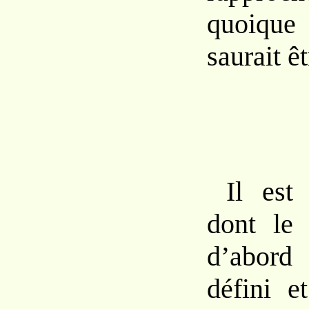
quoiqu
saurait
ê
Il
es
dont
le
d’abor
défini 