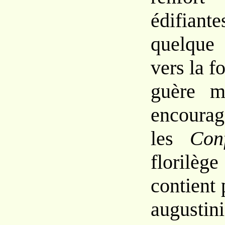
édifian
quelqu
vers la fo
guère
m
encoura
les
Con
flori
l
contient
augustin