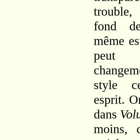
trouble
fond de
même
e
peut
chan
ge
style
c
esprit.
O
dans
Vol
moins,