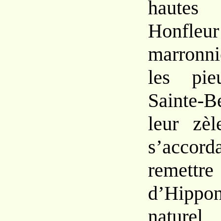
hautes
Hon
marronn
les
pi
Sainte-
leur zè
s’acco
remett
d’Hipp
natur