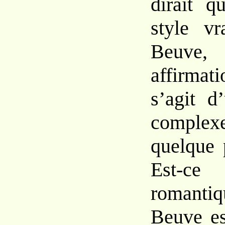
dirait
q
style
v
Beuve,
affirma
s’agit 
comp
quelque
Est
romant
Beuve
e