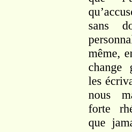
qu’accus
sans
d
perso
même, e
change
les écri
nous
m
forte
rh
que jam