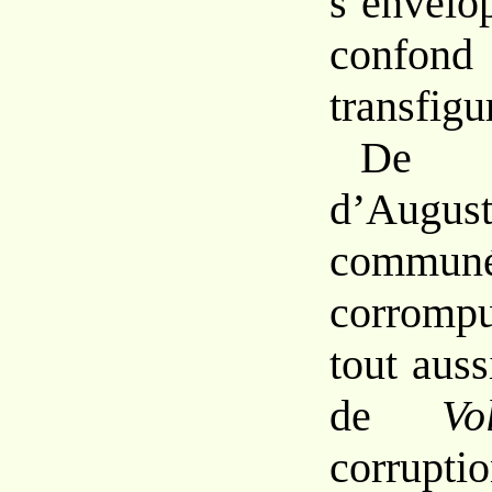
s’env
confo
transfigu
D
d’Augu
commun
corrompu
tout
aus
de
V
corrupt