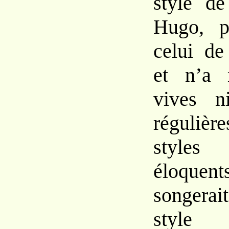
style
d
Hugo, p
celui de
et n’a 
vives n
régulièr
style
éloq
songer
styl