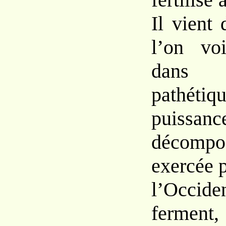
Il vient
l’on v
dan
path
puis
sa
décompo
exercée
l’Occiden
ferme