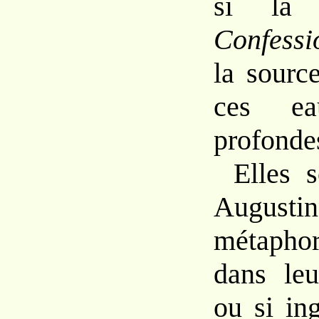
si la 
Confess
la
sourc
ces
e
profond
Elles
Augusti
métapho
dans le
ou si
in