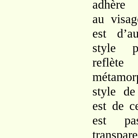
adhère 
au
visa
est
d’a
style
refl
métamor
style de
est de c
est
p
transpar