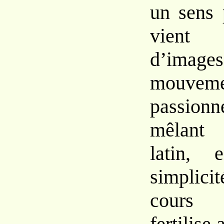
un sens
vien
d’imag
mouveme
passio
mêlan
latin,
simplicit
cour
fertilise 