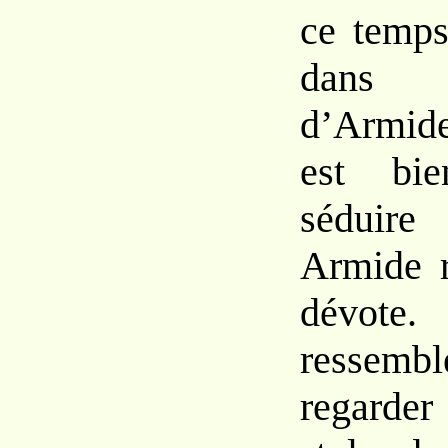
ce
temps
dans
d’Armid
est
bi
sédu
Armide 
dévote
ressemb
regarde