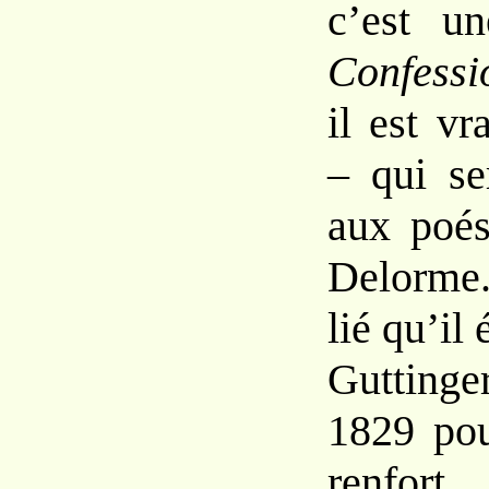
c’est
u
Confess
il
est
vra
–
qui
s
aux
poé
Delorme
lié qu’il
Guttinge
1829
po
renfort