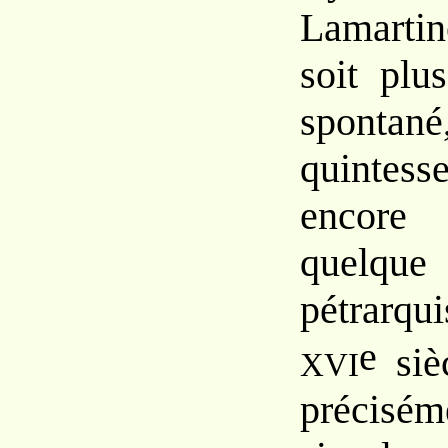
Lamart
soit
plus
spont
quinte
encor
que
pétrarq
e
si
XVI
précisé