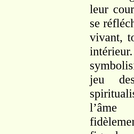
leur cou
se réflé
vivant, 
intérieu
symboli
jeu
d
spiritual
l’â
fidèleme