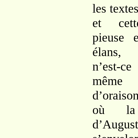
les texte
et ce
pieuse
élans, 
n’est-
mêm
d’orai
où
l
d’August