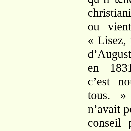
christian
ou
vie
«
Lisez, 
d’Augus
en 18
c’est n
tous. »
n’avait
p
conseil