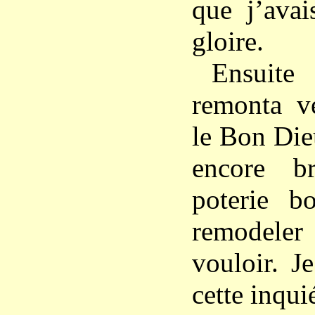
que j’avai
gloire.
Ensuit
remonta v
le Bon Die
encore br
poterie b
remodel
vouloir. J
cette inqui