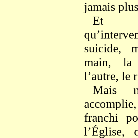
jamais plus
Et c’
qu’interven
suicide, m
main, la
l’autre, le 
Mais m
accomplie,
franchi po
l’Église, 