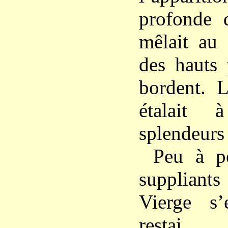
profonde d
mêlait au
des hauts 
bordent. L
étalait 
splendeurs 
Peu à pe
suppliant
Vierge s’
restai