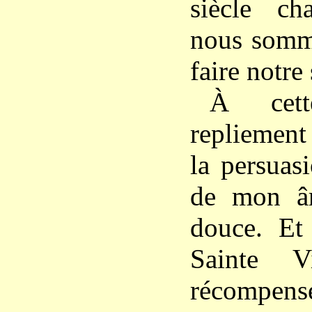
siècle ch
nous somm
faire notre 
À cet
repliemen
la persuas
de mon â
douce. Et 
Sainte 
récompense