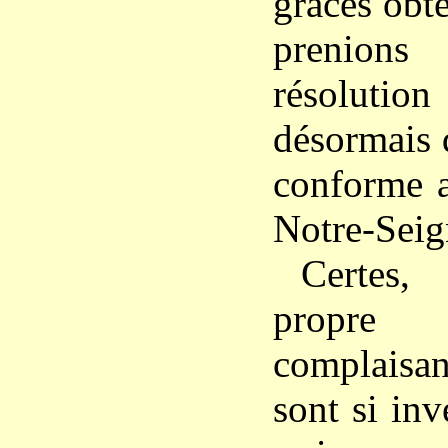
grâces obt
prenions
résolut
désormais 
conforme a
Notre-Seig
Certes,
propre
complais
sont si inv