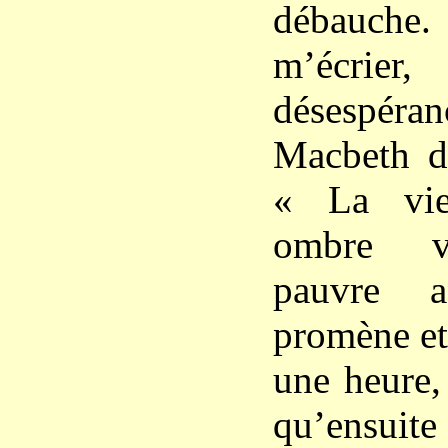
débauche
m’écri
désespér
Macbeth d
« La vie
ombre v
pauvre a
promène et
une heure, 
qu’ensui