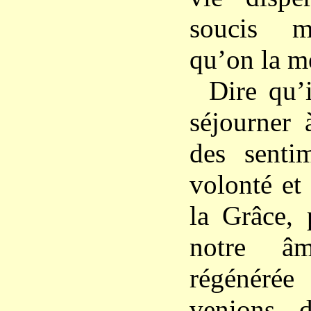
soucis mé
qu’on la mè
Dire qu’i
séjourner 
des senti
volonté et
la Grâce, 
notre â
régénérée
venions 