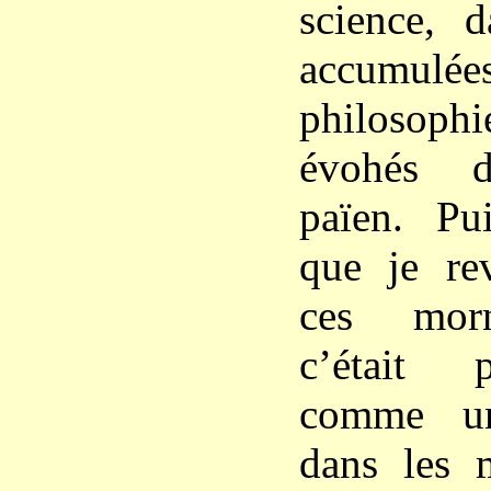
science, 
accum
philosop
évohés d
païen. Pu
que je re
ces morn
c’était 
comme un
dans les 