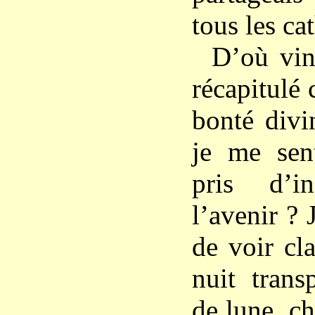
tous les ca
D’où vin
récapitulé 
bonté divi
je me sen
pris d’i
l’avenir ? 
de voir cl
nuit trans
de lune, c