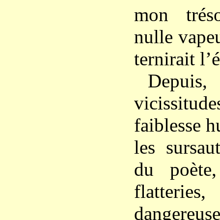
mon trés
nulle vape
ternirait l’é
Depuis,
vicissitude
faiblesse h
les sursau
du poète,
flatter
dangere