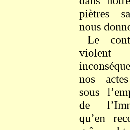
dans notre
piètres sa
nous donno
Le cont
violen
inconséqu
nos actes
sous l’em
de l’Imm
qu’en rec