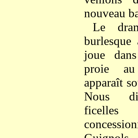
nouveau b
Le dra
burlesque 
joue dan
proie au
apparaît so
Nous dis
ficell
concession
Guignols