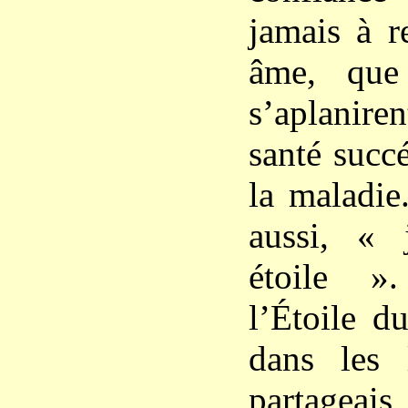
jamais à r
âme, que 
s’aplaniren
santé succ
la maladie
aussi, «
étoile »
l’Étoile d
dans les l
partageais