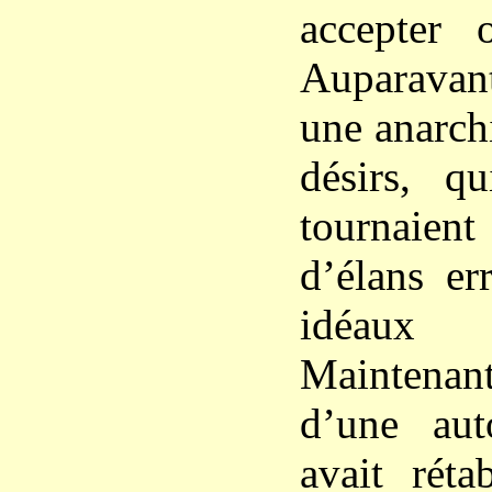
accepter 
Auparavant
une anarchi
désirs, qu
tournaient
d’élans er
idéaux co
Maintenan
d’une auto
avait réta