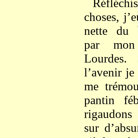
Réfléc
choses, j’e
nette du 
par mon 
Lourdes. 
l’avenir je
me trémo
pantin féb
rigaudons 
sur d’absu