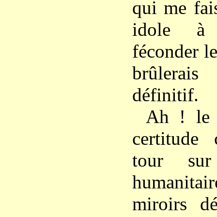
qui me fai
idole à 
féconder le
brûlera
définitif.
Ah ! l
certitude
tour sur
humanita
miroirs d