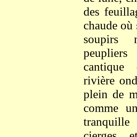
des feuill
chaude où s
soupirs 
peuplier
cantique
rivière on
plein de m
comme un 
tranquil
cierges 