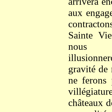
arrivera e
aux engag
contracton
Sainte Vi
nous
illusionne
gravité de
ne ferons 
villégia
châteaux de