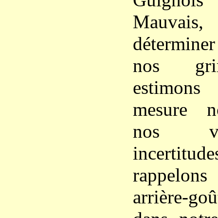
Mauvai
détermine
nos gri
estimons
mesure no
nos va
incertitu
rappelon
arrière-goû