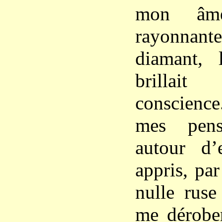
mon âme
rayonnant
diamant, 
brilla
conscience
mes pens
autour d’e
appris, pa
nulle rus
me dérober