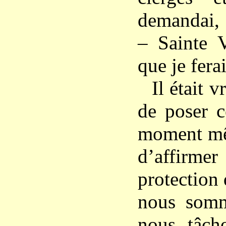
demandai, 
– Sainte V
que je fera
Il était 
de poser c
moment mê
d’affirmer
protection
nous somme
nous tâch