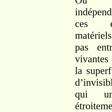
Ou 
indépe
ces en
matériels
pas ent
vivantes
la superf
d’invisi
qui un
étroitem