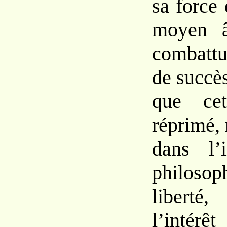
sa force 
moyen â
combattu
de succès
que cet
réprimé,
dans l’
philoso
liberté
l’intér