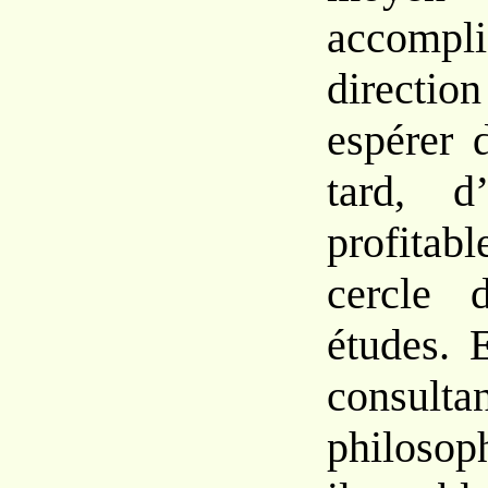
accompl
directio
espérer 
tard, d
profita
cercle 
études. 
consu
philosop