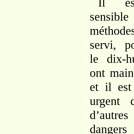
Il es
sensib
méthode
servi, p
le dix-h
ont maint
et il es
urgent 
d’autr
dangers