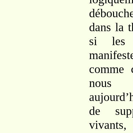
débouch
dans la t
si les 
manifes
comme c
nous r
aujourd’h
de sup
vivan