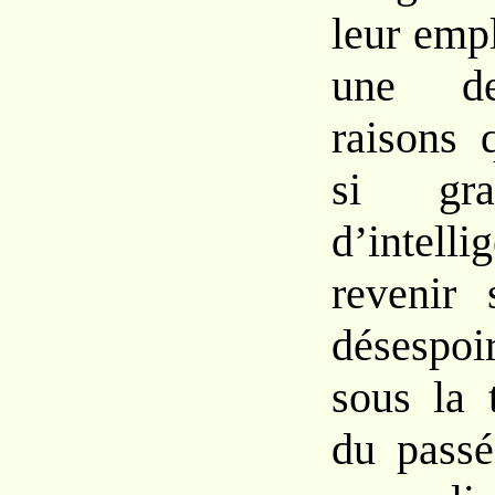
leur emp
une de
raisons 
si gr
d’inte
revenir 
désespo
sous la 
du passé