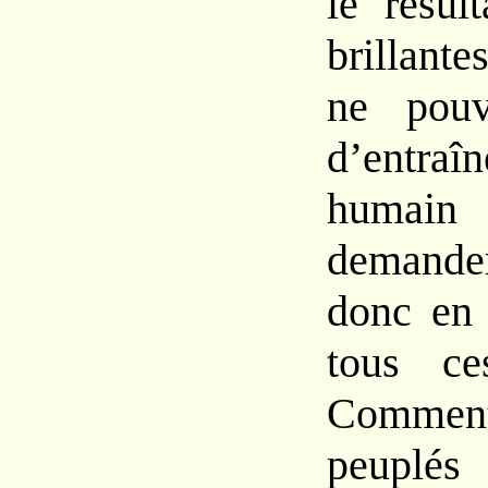
le résul
brillant
ne pouv
d’entra
huma
demande
donc en 
tous c
Commen
peuplés