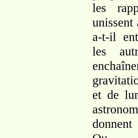
les rap
unissent
a-t-il e
les aut
enchaî
gravitat
et de lu
astro
donnent