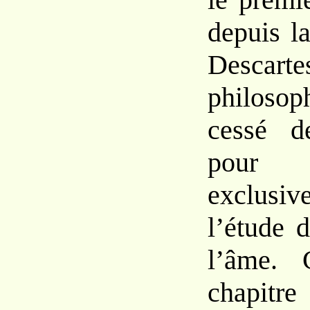
depuis l
Descarte
philoso
cessé de
pour 
exclus
l’étude 
l’âme. 
chapitre