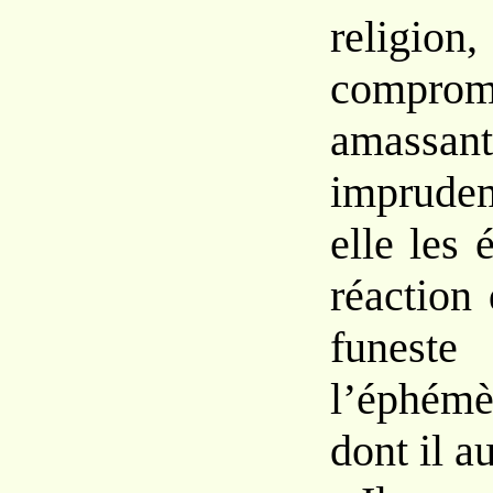
religion
compr
amassant
imprude
elle les
réaction 
funeste
l’éphém
dont il au