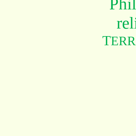
Phi
rel
T
ERR