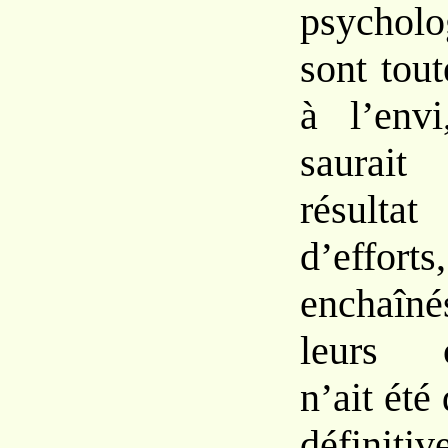
psycholo
sont tou
à l’env
saurait
résult
d’effort
enchaîn
leurs co
n’ait été
définit