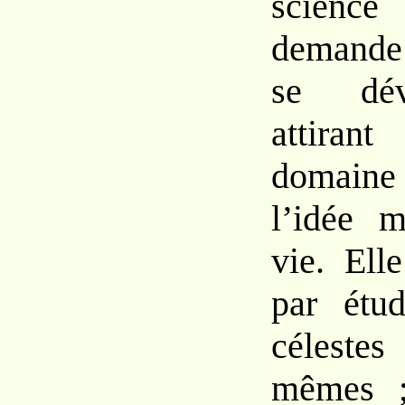
science
demande 
se dév
attira
domaine 
l’idée 
vie. El
par étud
célest
mêmes ;