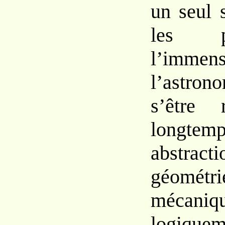
un seul 
les p
l’immens
l’astro
s’être 
longtem
abstrac
géométr
mécaniq
logiquem