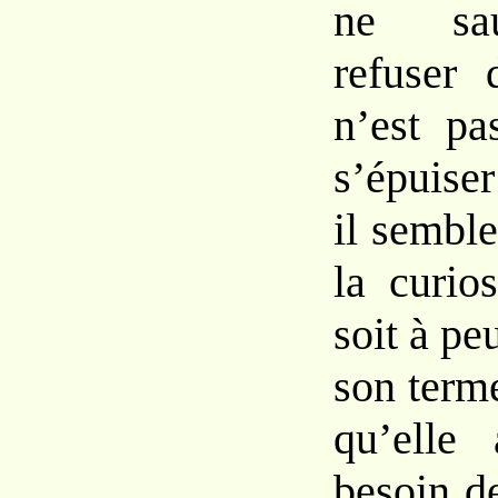
ne sa
refuser 
n’est pa
s’épuise
il sembl
la curios
soit à pe
son terme
qu’elle 
besoin d