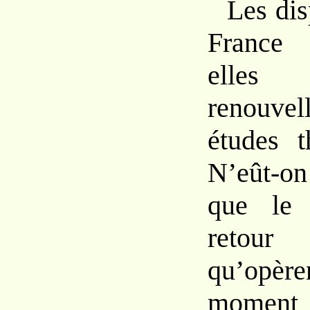
Les dis
France 
ell
renouve
études t
N’eût-on
que le 
retou
qu’opè
moment 