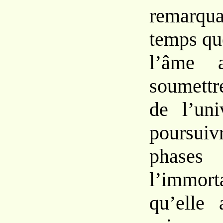
remarqu
temps qu
l’âme 
soumett
de l’uni
poursui
phases
l’immort
qu’elle