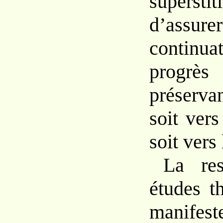
supers
d’as
continu
progr
préserv
soit ver
soit vers
La res
études t
manifest