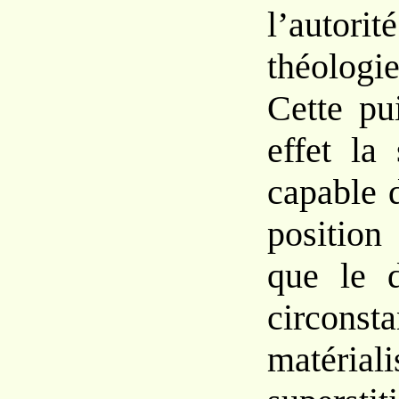
l’auto
théologi
Cette pu
effet la
capable 
position
que le 
circonst
matéria