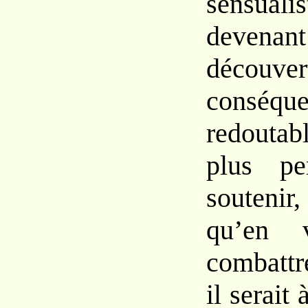
sensua
devenant
décou
consé
redoutab
plus pe
soutenir
qu’en 
combattr
il serait