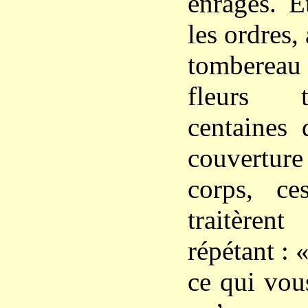
enragés. E
les ordres
tombereau 
fleurs 
centaines 
couverture
corps, ce
traitère
répétant : 
ce qui vou