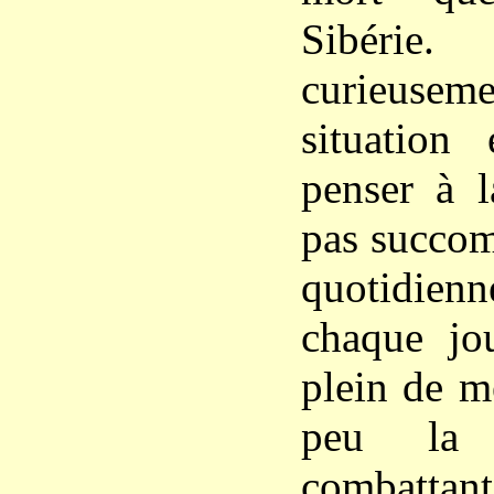
Sibérie
curieuse
situation
penser à 
pas succom
quotidien
chaque jo
plein de m
peu la 
combattant