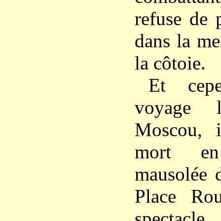
refuse de 
dans la me
la côtoie.
Et cep
voyage 
Moscou, i
mort en
mausolée d
Place Rou
spectac