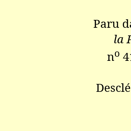
Paru 
la 
o
n
41
Descl