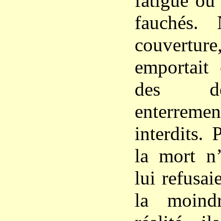
fatigue ou 
fauchés.
couvert
emportait
des dé
enterrem
interdits. 
la mort n’
lui refusa
la moind