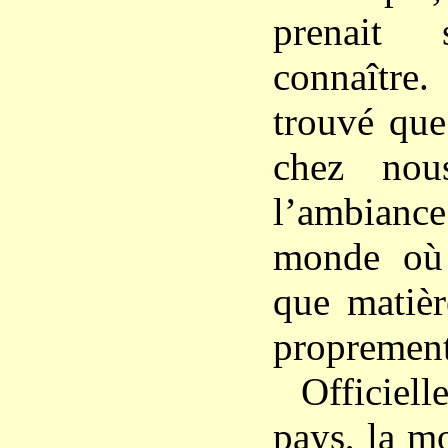
prenait
connaître.
trouvé que
chez nou
l’ambianc
monde où
que matièr
proprement 
Officiell
pays, la m