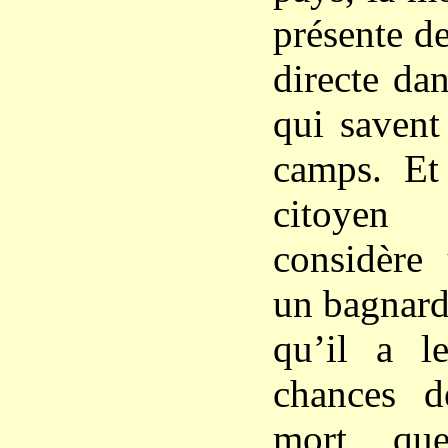
présente de
directe da
qui savent
camps. E
citoyen 
considèr
un bagnard 
qu’il a l
chances d
mort que