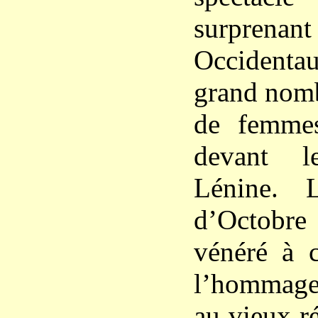
surpren
Occidenta
grand nom
de femmes
devant l
Lénine. 
d’Octobre
vénéré à 
l’hommage
au vieux ré