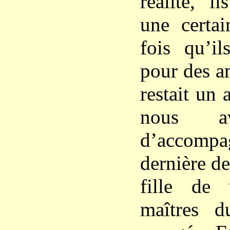
réalité, i
une certa
fois qu’il
pour des a
restait un
nous av
d’accom
dernière d
fille de 
maîtres d