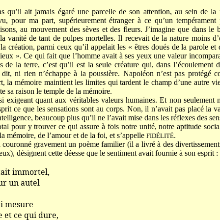
as qu’il ait jamais égaré une parcelle de son attention, au sein de la
 vu, pour ma part, supérieurement étranger à ce qu’un tempérament p
isons, au mouvement des sèves et des fleurs. J’imagine que dans le b
t la vanité de tant de pulpes mortelles. Il recevait de la nature moins 
la création, parmi ceux qu’il appelait les « êtres doués de la parole et 
 cieux ». Ce qui fait que l’homme avait à ses yeux une valeur incomparab
 de la terre, c’est qu’il est la seule créature qui, dans l’écoulement 
l dit, ni rien n’échappe à la poussière. Napoléon n’est pas protégé c
rt, la mémoire maintient les limites qui tardent le champ d’une autre vie
ute sa raison le temple de la mémoire.
t si exigeant quant aux véritables valeurs humaines. Et non seulement 
sprit ce que les sensations sont au corps. Non, il n’avait pas placé la 
elligence, beaucoup plus qu’il ne l’avait mise dans les réflexes des sen
tal pour y trouver ce qui assure à fois notre unité, notre aptitude soci
la mémoire, de l’amour et de la foi, et s’appelle
.
FIDÉLITÉ
 a couronné gravement un poème familier (il a livré à des divertissemen
eux), désignent cette déesse que le sentiment avait fournie à son esprit :
t immortel,
 un autel
 mesure
t ce qui dure,