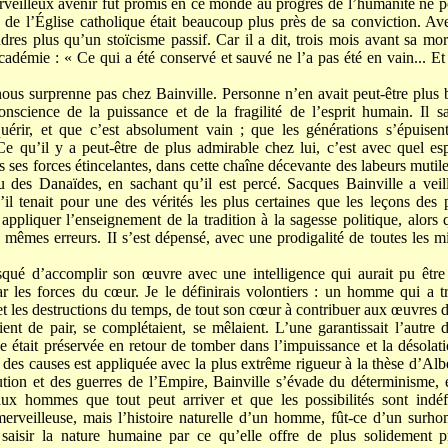
erveilleux avenir fût promis en ce monde au progrès de l’humanité ne p
s
de l’Église catholique était beaucoup plus près de sa conviction. Av
dres plus qu’un stoïcisme passif. Car il a dit, trois mois avant sa mo
adémie : « Ce qui a été conservé et sauvé ne l’a pas été en vain... Et 
ous surprenne pas chez Bainville. Personne n’en avait peut-être plus 
onscience de la puissance et de la fragilité de l’esprit humain. Il 
cquérir, et que c’est absolument vain ; que les générations s’épuise
e qu’il y a peut-être de plus admirable chez lui, c’est avec quel es
es ses forces étincelantes, dans cette chaîne décevante des labeurs muti
u des Danaïdes, en sachant qu’il est percé. Sacques Bainville a veil
u’il tenait pour une des vérités les plus certaines que les leçons des
à appliquer l’enseignement de la tradition à la sagesse politique, alors
 mêmes erreurs. II s’est dépensé, avec une prodigalité de toutes les mi
isqué d’accomplir son œuvre avec une intelligence qui aurait pu être 
r les forces du cœur. Je le définirais volontiers : un homme qui a tr
et les destructions du temps, de tout son cœur à contribuer aux œuvres d
ient de pair, se complétaient, se mêlaient. L’une garantissait l’autre 
elle était préservée en retour de tomber dans l’impuissance et la désol
t des causes est appliquée avec la plus extrême rigueur à la thèse d’Al
tion et des guerres de l’Empire, Bainville s’évade du déterminisme,
x hommes que tout peut arriver et que les possibilités sont indéfi
e merveilleuse, mais l’histoire naturelle d’un homme, fût-ce d’un sur
saisir la nature humaine par ce qu’elle offre de plus solidement p