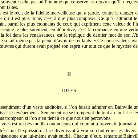
 souvent : celui par où l’homme qui conserve les œuvres qu’il a reçues 
ont faites.
ce
est le récit de la fidélité merveilleuse qui a gardé, contre le danger
le qu’il est plus riche, c’est-à-dire plus complexe. Ce qu’il admirait le
ain, parmi les plus étonnants de ceux qui expriment cette valeur de l
enseigne le plus sûrement, en définitive, c’est la confiance en une vert
la foi dans les renaissances, est la réplique du dernier mot de son
Hi
 ne serait même pas la peine d’avoir des enfants. » Ce conservateur ava
s œuvres qui durent avait projeté son esprit sur tout ce que le mystère 
II
IDÉES
assentiment d’un vaste auditoire, si l’on faisait admirer en Bainville 
ts et les événements. Seulement on se tromperait du tout au tout. Les év
lus trompeur, si l’on s’en tient à ce que nous en percevons.
 vues est un des motifs conducteurs qui courent à travers le journal 
très loin l’expression. Il se divertissait à voir se contredire les divers
istorique que lui-même avait étudié. Chacun d’eux, remarque Bainvill