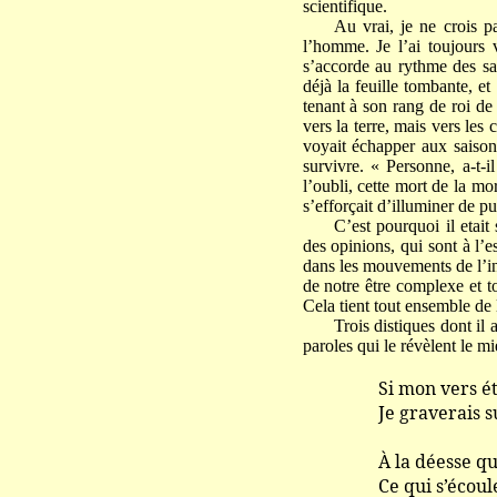
scientifique.
Au vrai, je ne crois p
l’homme. Je l’ai toujours
s’accorde au rythme des sa
déjà la feuille tombante, e
tenant à son rang de roi de 
vers la terre, mais vers les
voyait échapper aux saisons
survivre. « Personne, a-t-i
l’oubli, cette mort de la mo
s’efforçait d’illuminer de p
C’est pourquoi il etai
des opinions, qui sont à l’e
dans les mouvements de l’int
de notre être complexe et to
Cela tient tout ensemble de 
Trois distiques dont il
paroles qui le révèlent le mi
Si mon vers étai
Je graverais sur
À la déesse qui
Ce qui s’écoule e