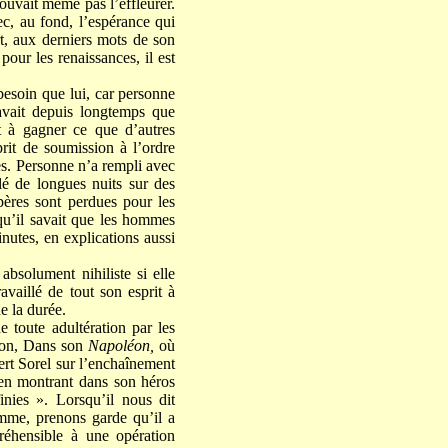
ouvait même pas l’effleurer.
ec, au fond, l’espérance qui
rt, aux derniers mots de son
pour les renaissances, il est
besoin que lui, car personne
savait depuis longtemps que
nt à gagner ce que d’autres
prit de soumission à l’ordre
les. Personne n’a rempli avec
lé de longues nuits sur des
 pères sont perdues pour les
 qu’il savait que les hommes
nutes, en explications aussi
absolument nihiliste si elle
availlé de tout son esprit à
e la durée.
de toute adultération par les
ation, Dans son
Napoléon,
où
bert Sorel sur l’enchaînement
 en montrant dans son héros
nies ». Lorsqu’il nous dit
homme, prenons garde qu’il a
réhensible à une opération