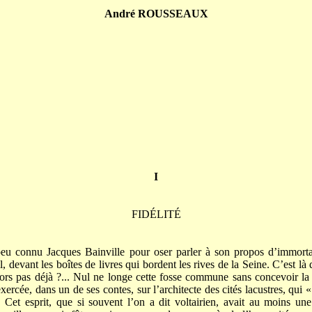
André ROUSSEAUX
I
FIDÉLITÉ
 peu connu Jacques Bainville pour oser parler à son propos d’immortal
-il, devant les boîtes de livres qui bordent les rives de la Seine. C’est l
dors pas déjà ?... Nul ne longe cette fosse commune sans concevoir la 
exercée, dans un de ses contes, sur l’architecte des cités lacustres, qui «
». Cet esprit, que si souvent l’on a dit voltairien, avait au moins une