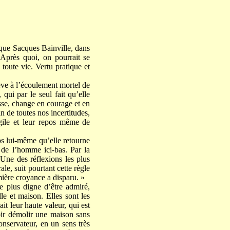
r que Sacques Bainville, dans
 Après quoi, on pourrait se
 toute vie. Vertu pratique et
lève à l’écoulement mortel de
qui par le seul fait qu’elle
sse, change en courage et en
n de toutes nos incertitudes,
agile et leur repos même de
mps lui-même qu’elle retourne
s de l’homme ici-bas. Par la
 Une des réflexions les plus
le, suit pourtant cette règle
mière croyance a disparu. »
e plus digne d’être admiré,
lle et maison. Elles sont les
it leur haute valeur, qui est
voir démolir une maison sans
conservateur, en un sens très