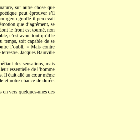
 nature, sur autre chose que
oétique peut éprouver s’il
ourgeon gonflé il percevait
d’émotion que d’agrément, se
dont le front est tourné, non
le, c’est avant tout qu’il le
du temps, soit capable de se
ontre l’oubli. » Mais contre
 terrestre. Jacques Bainville
méfiant des sensations, mais
valeur essentielle de l’homme
s. Il était allé au cœur même
ale et notre chance de durée.
ts en vers quelques-unes des