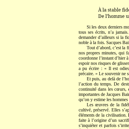
À la stable fidé
De l’homme uniq
Si les deux derniers mo
tous ses écrits, n’a jamai
demander d’ailleurs si la fi
noble à la fois. Sacques Bain
Tout d’abord, c’est la 
nos propres minutes, qui fa
coordonne l’instant d’hier 
espoir nos risques de glisse
a pu écrire : « Il est odi
précaire. » Le souvenir ne s
Et puis, au delà de l’h
l’action du temps. De destr
continuité dans les cœurs, 
importantes de Jacques Bainv
qu’on y estime les hommes à
Les œuvres de la fidél
cultivé, préservé. Elles s’a
éléments de la civilisation.
faite à l’origine d’un sacr
s’inquiéter et parfois s’irr