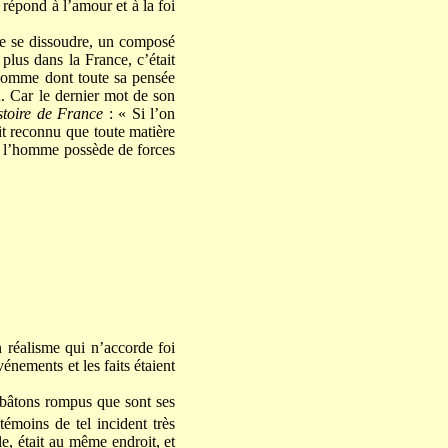
répond à l’amour et à la foi
 de se dissoudre, un composé
 plus dans la France, c’était
’homme dont toute sa pensée
u. Car le dernier mot de son
stoire de France
:
« Si l’on
it reconnu que toute matière
de l’homme possède de forces
un réalisme qui n’accorde foi
énements et les faits étaient
à bâtons rompus que sont ses
 témoins de tel incident très
e, était au même endroit, et