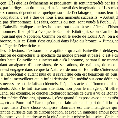
açon. Dès que les événements se produisent, ils sont interprétés par les
és, par la digestion du temps, dans le travail des imaginations ! Les mi
ieux connus dépendent en quelque sorte de l’éclairage que nous leur 
ccupations, c’est-à-dire de nous à nos moments successifs. » Autant 
n’a pas d’importance. Les faits, connus ou non, sont voués à l’oubli. À
e, Bainville réplique que les hommes ont moins à se méfier de l’histoi
 hommes. Il se plaît à évoquer le Gaulois Bituit qui, selon Camille Jull
 puissant que Napoléon. Comme on dit le siècle de Louis XIV, on a d
bronze, puis ce Bituit s’est englouti dans l’âge du bronze. « J’imagine
l’âge de l’électricité. »
lles réflexions, l’extraordinaire aptitude qu’avait Bainville à déblay
aduc ou de conjectural le spectacle du monde présent et passé, c’est-à-d
t plus haut, Bainville ne s’intéressait qu’à l’homme, partant il ne ret
dant amalgame d’impressions, de sensations, de rythmes, de reco
ure est engagée dans ce que la Nature a de mortel. Bainville s’intéress
 l’appréciait d’autant plus qu’il savait que cela est beaucoup en puiss
 infini merveilleux et un infini dérisoire. Il a médité sur cette définitio
 nécessaires et de faits accidentels. Il épie les actes de l’homme qui son
ents. Alors le fait fixe son attention, non pour le mirage qu’il offr
uand, par exemple, le colonel Richardot raconte ce qu’il a vu de Bonapa
dot mérite d’être cru, ajoute-t-il, c’est quand il expose avec une extrê
.., etc. » Pourquoi ? Parce qu’on peut faire alors c la part du fait brut et
 vue, mais d’une chose comprise. Bainville est une intelligence qui
ant de curiosité que de circonspection, et avec un immense amour pou
’homme avec la tendresse et la pitié que leur misère lui inspire. Ce jeu 