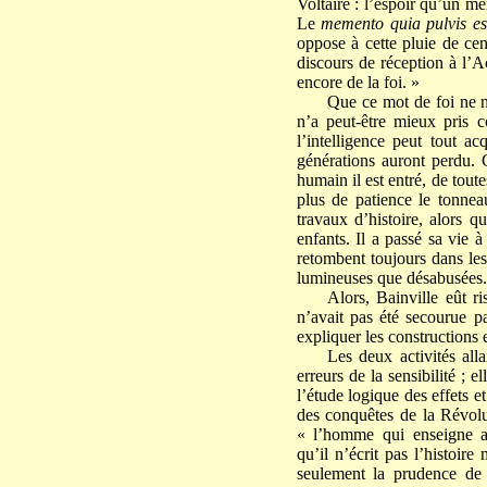
Voltaire : l’espoir qu’un m
Le
memento quia pulvis e
oppose à cette pluie de cen
discours de réception à l’Ac
encore de la foi. »
Que ce mot de foi ne n
n’a peut-être mieux pris c
l’intelligence peut tout a
générations auront perdu. C
humain il est entré, de tout
plus de patience le tonnea
travaux d’histoire, alors q
enfants. Il a passé sa vie 
retombent toujours dans les
lumineuses que désabusées.
Alors, Bainville eût r
n’avait pas été secourue pa
expliquer les constructions 
Les deux activités alla
erreurs de la sensibilité ; 
l’étude logique des effets e
des conquêtes de la Révolu
« l’homme qui enseigne au
qu’il n’écrit pas l’histoir
seulement la prudence de 