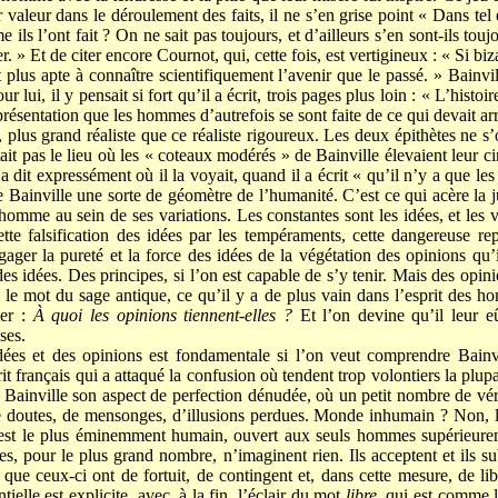
valeur dans le déroulement des faits, il ne s’en grise point « Dans tel et 
me ils l’ont fait ? On ne sait pas toujours, et d’ailleurs s’en sont-ils to
r. » Et de citer encore Cournot, qui, cette fois, est vertigineux : « Si biz
t plus apte à connaître scientifiquement l’avenir que le passé. » Bainvi
 lui, il y pensait si fort qu’il a écrit, trois pages plus loin : « L’histoi
représentation que les hommes d’autrefois se sont faite de ce qui devait arr
e, plus grand réaliste que ce réaliste rigoureux. Les deux épithètes ne s’
était pas le lieu où les « coteaux modérés » de Bainville élevaient leur c
e a dit expressément où il la voyait, quand il a écrit « qu’il n’y a que le
e Bainville une sorte de géomètre de l’humanité. C’est ce qui acère la 
homme au sein de ses variations. Les constantes sont les idées, et les v
ette falsification des idées par les tempéraments, cette dangereuse r
ager la pureté et la force des idées de la végétation des opinions qu’il
a des idées. Des principes, si l’on est capable de s’y tenir. Mais des opi
n le mot du sage antique, ce qu’il y a de plus vain dans l’esprit des h
er :
À quoi les opinions tiennent-elles ?
Et l’on devine qu’il leur e
ses.
idées et des opinions est fondamentale si l’on veut comprendre Bainv
rit français qui a attaqué la confusion où tendent trop volontiers la plupa
 Bainville son aspect de perfection dénudée, où un petit nombre de véri
e doutes, de mensonges, d’illusions perdues. Monde inhumain ? Non, 
l est le plus éminemment humain, ouvert aux seuls hommes supérieure
 pour le plus grand nombre, n’imaginent rien. Ils acceptent et ils s
 que ceux-ci ont de fortuit, de contingent et, dans cette mesure, de l
ielle est explicite, avec, à la fin, l’éclair du mot
libre,
qui est comme l’