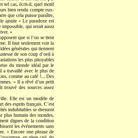
tel cas, écrit-il, quel motif
ujours bien rendu compte eux-
arre que cela puisse paraître,
lle ajoute « Le paradoxe est
re impossible, qui serait aussi
iver. »
opposent que si l’on se tient
ime. II faut seulement voir la
s idées générales qui tiennent
justesse de son coup d’oeil à
ariations les plus pitoyables
eprise du monde idéal par le
 a travaillé avec le plus de
nions, comme au café !... Des
ommes. » Il a rêvé d’un petit
ût trouvé des sources assez
ille. Elle est un modèle de
rt des esprits français. C’est
tés indubitables se dressent
le plus humain des mondes,
ment dignes de la condition
ubissent les événements sans
ibre. » Encore une phrase de
ouverture, en plein ciel, du