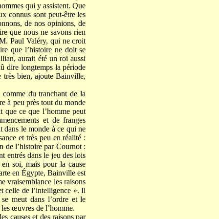
 hommes qui y assistent. Que
eux connus sont peut-être les
donnons, de nos opinions, de
dire que nous ne savons rien
 M. Paul Valéry, qui ne croit
re que l’histoire ne doit se
ian, aurait été un roi aussi
û dire longtemps la période
 très bien, ajoute Bainville,
er, comme du tranchant de la
ire à peu près tout du monde
enait que ce que l’homme peut
mmencements et de franges
ait dans le monde à ce qui ne
ance et très peu en réalité :
n de l’histoire par Cournot :
t entrés dans le jeu des lois
e en soi, mais pour la cause
rte en Égypte, Bainville est
me vraisemblance les raisons
 celle de l’intelligence ». Il
 se meut dans l’ordre et le
r les œuvres de l’homme.
des causes et des raisons par