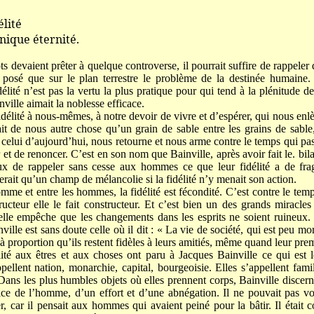
lité
ue éternité.
ts devaient prêter à quelque controverse, il pourrait suffire de rappele
s. posé que sur le plan terrestre le problème de la destinée humaine.
délité n’est pas la vertu la plus pratique pour qui tend à la plénitude de
ville aimait la noblesse efficace.
fidélité à nous-mêmes, à notre devoir de vivre et d’espérer, qui nous en
it de nous autre chose qu’un grain de sable entre les grains de sable, 
à celui d’aujourd’hui, nous retourne et nous arme contre le temps qui pa
r et de renoncer. C’est en son nom que Bainville, après avoir fait le. bila
eux de rappeler sans cesse aux hommes ce que leur fidélité a de fr
erait qu’un champ de mélancolie si la fidélité n’y menait son action.
omme et entre les hommes, la fidélité est fécondité. C’est contre le te
ucteur elle le fait constructeur. Et c’est bien un des grands miracle
elle empêche que les changements dans les esprits ne soient ruineux.
ille est sans doute celle où il dit : « La vie de société, qui est peu mora
 proportion qu’ils restent fidèles à leurs amitiés, même quand leur pre
ité aux êtres et aux choses ont paru à Jacques Bainville ce qui est l
ppellent nation, monarchie, capital, bourgeoisie. Elles s’appellent fami
 Dans les plus humbles objets où elles prennent corps, Bainville discerna
ifice de l’homme, d’un effort et d’une abnégation. Il ne pouvait pas 
iter, car il pensait aux hommes qui avaient peiné pour la bâtir. Il était 