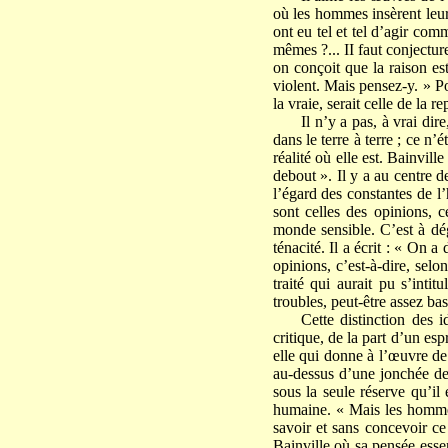
où les hommes insèrent leur 
ont eu tel et tel d’agir com
mêmes ?... II faut conjecture
on conçoit que la raison es
violent. Mais pensez-y. » Pour
la vraie, serait celle de la 
Il n’y a pas, à vrai dir
dans le terre à terre ; ce n’
réalité où elle est. Bainvill
debout ». Il y a au centre d
l’égard des constantes de l’
sont celles des opinions, c
monde sensible. C’est à dég
ténacité. Il a écrit : « On 
opinions, c’est-à-dire, selo
traité qui aurait pu s’intitul
troubles, peut-être assez bas
Cette distinction des 
critique, de la part d’un esp
elle qui donne à l’œuvre de
au-dessus d’une jonchée d
sous la seule réserve qu’i
humaine. « Mais les hommes,
savoir et sans concevoir ce
Bainville où sa pensée essent