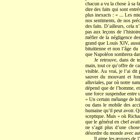
chacun a vu la chose à sa f
dire des faits qui sont entr
plus inexacts : « ... Les m
nos sentiments, de nos préo
des faits. D’ailleurs, cela 
pas aux leçons de l’histoir
méfier de la négligence des
grand que Louis XIV, aussi
bituitienne et non l’âge du 
que Napoléon sombrera dans 
Je retrouve, dans de te
main, tout ce qu’offre de c
visible. Au vrai, je l’ai di
sauver du mouvant et fon
alluviales, par où notre nat
dépend que de l’homme, et il
une force suspendue entre un
« Un certain mélange de lois
ou dans le mobile des accid
humaine qu’il peut avoir. Q
sceptique. Mais « où Richar
que le général en chef avait.
ne s’agit plus d’une chose
désordre du monde avec aut
Il aime les œuvres de l