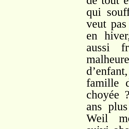
de tout 
qui souf
veut pas
en hiver
aussi f
malheur
d’enfant
famille 
choyée ?
ans plus
Weil mo