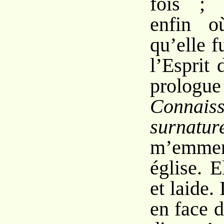
fois ; 
enfin o
qu’elle f
l’Esprit 
prol
Connais
surnature
m’emme
église. E
et laide.
en face d