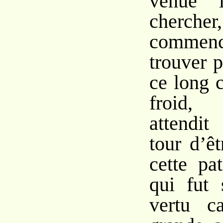
venue 
cher
commen
trouver p
ce long c
froid,
attendi
tour d’ê
cette pa
qui fut 
vertu c