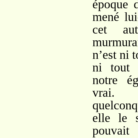
époque d
mené lu
cet au
murmura
n’est ni t
ni tout 
notre ég
vrai.
quelconq
elle le 
pouvai