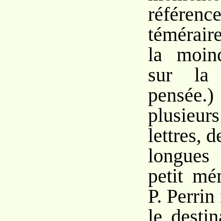
référenc
témérair
la moind
sur la
pensée.)
plusieu
lettres, d
longues 
petit mé
P. Perri
le destin