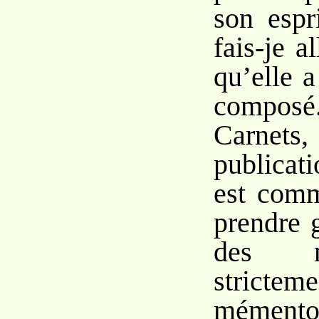
son espr
fais-je a
qu’elle a
compos
Carnet
publicat
est comm
prendre 
des n
stric
mémen