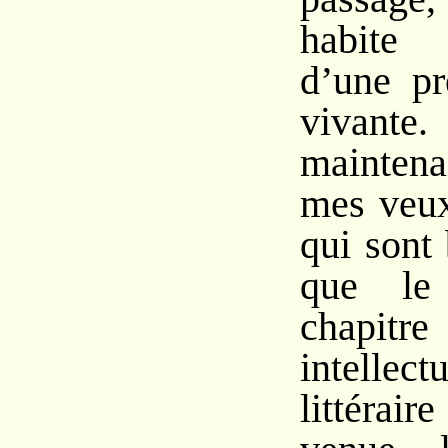
habite 
d’une pr
vivant
mainten
mes veux
qui sont
que le
chapitr
intell
littérair