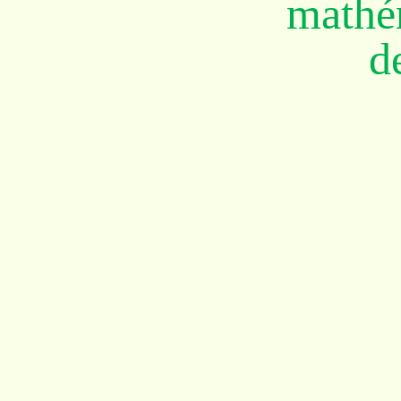
mathé
d