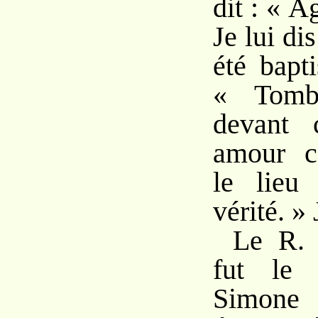
dit : « A
Je lui dis
été bapti
« Tomb
devant 
amour c
le lieu
vérité. » 
Le R. 
fut le 
Simone 