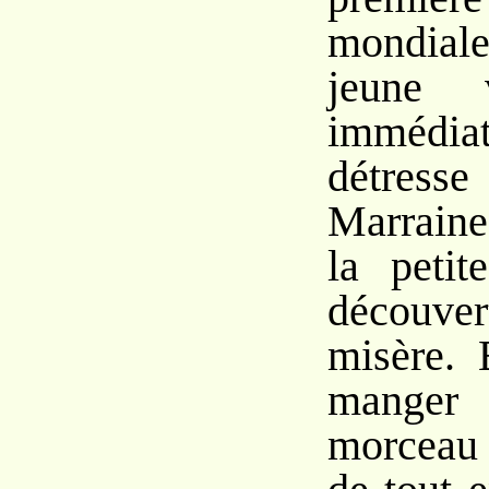
mondial
jeune 
immédia
détresse
Marraine
la petit
découv
misère. 
mange
morceau 