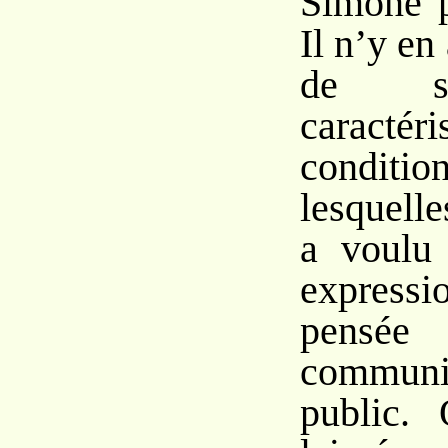
Simone p
Il n’y en
de si
caractér
conditio
lesquell
a voulu 
expres
pensé
commu
public.