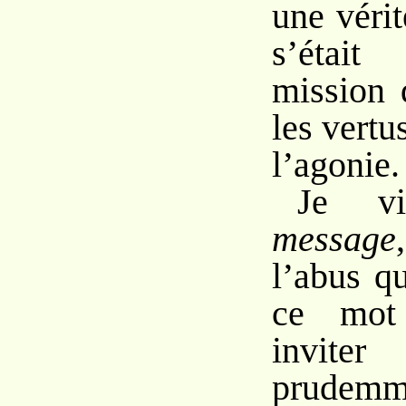
une vérit
s’était
mission 
les vert
l’agonie.
Je vi
message
l’abus qu
ce mot
invite
prudem