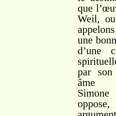
que l’œu
Weil, o
appelons
une bonn
d’une c
spiritue
par son
âme p
Simon
oppose,
argum