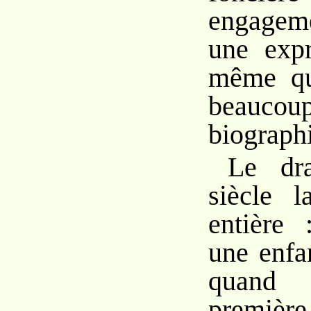
engageme
une expr
même qu
beaucoup 
biograph
Le d
siècle l
entière
une enfa
quand
premi