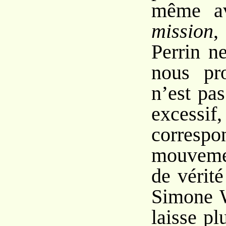
même av
mission
,
Perrin n
nous pr
n’est pa
exces
corre
mouveme
de vérit
Simone W
laisse pl