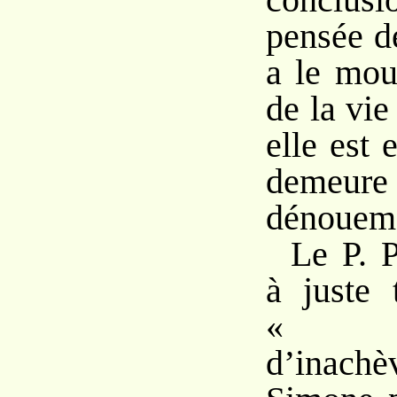
pensée d
a le mo
de la vi
elle est 
demeure 
dénoueme
Le P. P
à juste 
« co
d’inach