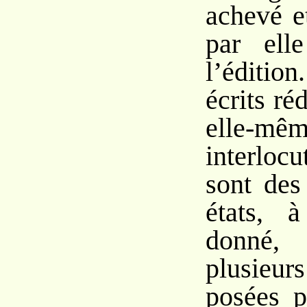
achevé e
par ell
l’éditio
écrits ré
elle-mêm
interloc
sont des
états, 
donné
plusieu
posées 