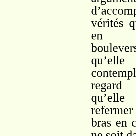
d’accom
vérités 
en 
bouleve
qu’el
contemp
regard
qu’ell
refermer
bras en 
ne soit d