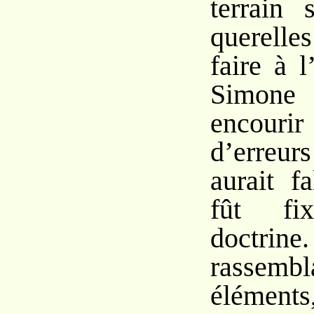
terrain 
querelle
faire à 
Simone
encouri
d’erreurs
aurait f
fût f
doctrine.
rasse
éléme