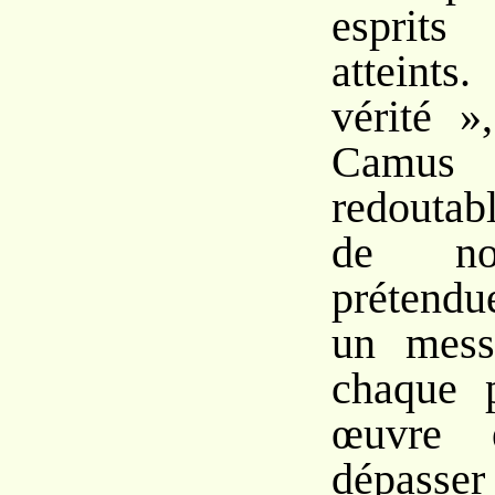
esprit
atteints
vérité »
Camus 
redoutab
de no
prétendu
un mess
chaque 
œuvre 
dépasser