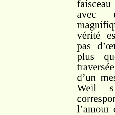
faisceau
avec 
magnifi
vérité e
pas d’œu
plus qu
travers
d’un me
Weil s’
corres
l’amour e