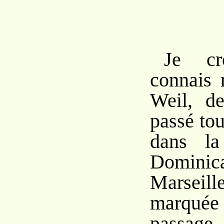
Je cr
connais
Weil, de
passé to
dans la
Domin
Marseil
marqu
passage