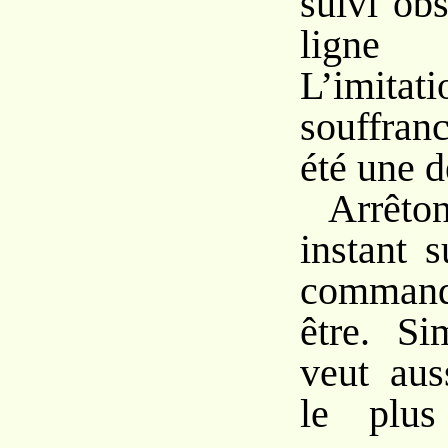
suivi ob
ligne
L’imit
souffra
été une d
Arrêt
instant s
command
être. S
veut aus
le plus