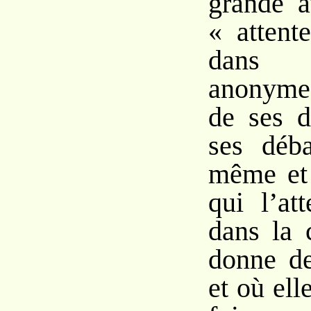
grande a
« attent
dans 
anonyme 
de ses d
ses déba
même et
qui l’at
dans la 
donne de
et où ell