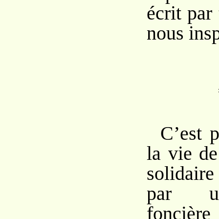
écrit par
nous insp
C’est p
la vie d
solidair
par u
foncièr