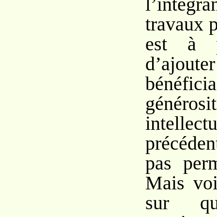
l’intég
travaux p
est à p
d’ajou
bénéfici
générosi
intelle
précéde
pas perm
Mais voi
sur qu