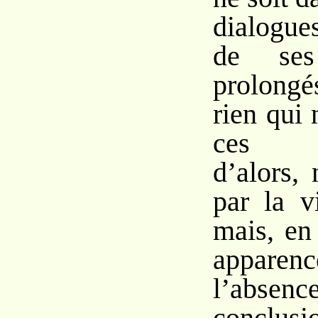
dialogue
de se
prolong
rien qui
ces co
d’alors,
par la v
mais, en
appar
l’ab
conclusi