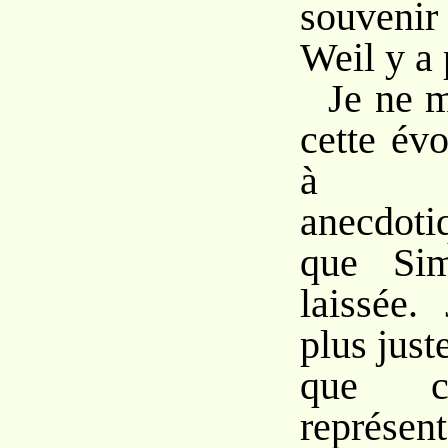
souveni
Weil y a 
Je ne m
cette év
à l’il
anecdoti
que Si
laissée.
plus just
que c
représen