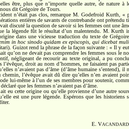
elles être, plus que n’importe quelle autre, de nature à le 
t, nous dit Grégoire de Tours.
ident n’était pas clos, remarque M. Godefroid Kurth, « p
érations entières de savants de contrebande ont prétendu ti
ait discuté la question de savoir si les femmes ont une â
que la légende fût le résultat d’un malentendu. M. Kurth in
’origine dans une vicieuse traduction du texte de Grégoire
 enim in hoc sinodo quidam ex episcopis, qui dicebat m
tari). Guizot rend la phrase de la façon suivante : « Il y e
isait qu’on ne devait pas comprendre les femmes sous le
ntif, négligeant de recourir au texte original, a pu conc
ès l’évêque, droit au nom d’hommes, ne faisaient pas part
u’elles n’avaient pas d’âme (d’âme humaine s’entend), il n
 chemin, l’évêque avait dû dire qu’elles n’en avaient point.
node lui-même à l’un de ses membres pour soutenir, comme 
 déclaré que les femmes n’avaient pas d’âme.
ait eu cette origine ou qu’elle provienne d’une autre sou
qu’elle est une pure légende. Espérons que les historiens 
iter.
E. V
ACANDARD