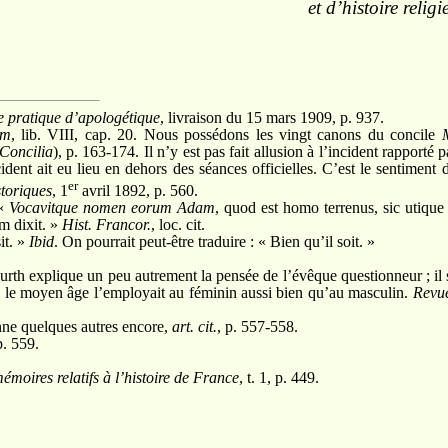
et d’histoire religi
 pratique d’apologétique
, livraison du 15 mars 1909, p. 937.
um
, lib. VIII, cap. 20. Nous possédons les vingt canons du concile
Concilia
), p. 163-174. Il n’y est pas fait allusion à l’incident rapporté 
cident ait eu lieu en dehors des séances officielles. C’est le sentimen
er
storiques
, 1
avril 1892, p. 560.
 «
Vocavitque nomen eorum Adam
, quod est homo terrenus, sic utiqu
 dixit. »
Hist. Francor.
, loc. cit.
it. »
Ibid
.
On pourrait peut-être traduire : « Bien qu’il soit. »
h explique un peu autrement la pensée de l’évêque questionneur ; il 
 le moyen âge l’employait au féminin aussi bien qu’au masculin.
Revue
e quelques autres encore,
art. cit.
, p. 557-558.
p. 559.
émoires relatifs à l’histoire de France
, t. 1, p. 449.