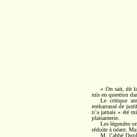
« On sait, dit 
mis en question da
Le critique am
embarrassé de justif
n’a jamais « été m
plaisanterie.
Les légendes on
réduite à néant. Mai
M. l’abbé Duple