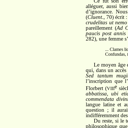
Ce fut son err
alléguer, aussi bi
d’ignorance. Nous
(
Cluent
., 70) écrit 
crudelitas ut nemo
pareillement (
Ad C
paucis post annis
282), une femme s’é
... Clames licet
Confundas,
Le moyen âge c
qui, dans un accès 
Sed tantum mugi
l’inscription que 
e
Florbert (
sièc
VIII
abbatissa, ubi et
commendata divini
langue latine et a
question ; il aur
indifféremment des 
Du reste, si le
philosophique que 