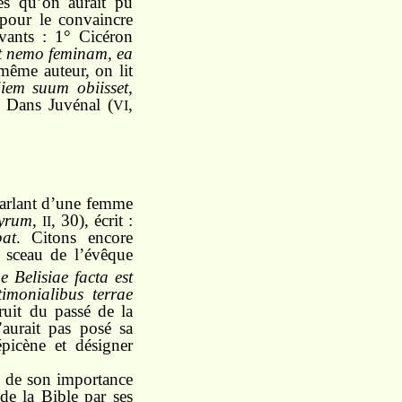
es qu’on aurait pu
 pour le convaincre
vants : 1° Cicéron
ut nemo feminam, ea
même auteur, on lit
iem suum obiisset,
° Dans Juvénal (
,
VI
arlant d’une femme
tyrum
,
, 30), écrit :
II
bat
. Citons encore
e sceau de l’évêque
 Belisiae facta est
imonialibus terrae
ruit du passé de la
’aurait pas posé sa
picène et désigner
on de son importance
de la Bible par ses