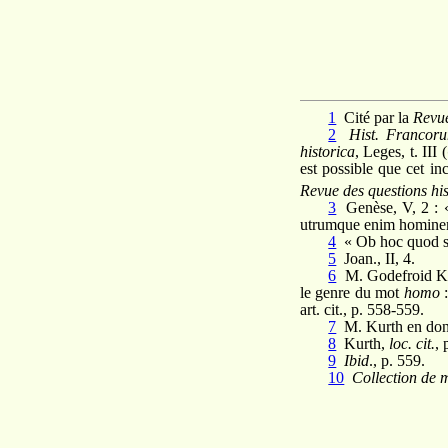
1
Cité par la
Revue
2
Hist. Francor
historica
, Leges, t. III (
est possible que cet in
Revue des questions hi
3
Genèse, V, 2 :
utrumque enim hominem
4
« Ob hoc quod s
5
Joan.,
II
, 4.
6
M. Godefroid Kurt
le genre du mot
homo
:
art. cit., p. 558-559.
7
M. Kurth en donn
8
Kurth,
loc. cit.
, 
9
Ibid
., p. 559.
10
Collection de m