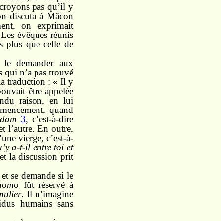
croyons pas qu’il y
u’on discuta à Mâcon
ent, on exprimait
 Les évêques réunis
s plus que celle de
e le demander aux
 qui n’a pas trouvé
 traduction : « Il y
ouvait être appelée
ndu raison, en lui
ommencement, quand
’Adam
3
, c’est-à-dire
 l’autre. En outre,
’une vierge, c’est-à-
 a-t-il entre toi et
t la discussion prit
l et se demande si le
homo
fût réservé à
mulier
. Il n’imagine
vidus humains sans