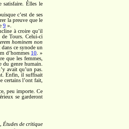
satisfaire. Elles le
uisque c’est de ses
rer la preuve que le
me
9
».
cline à croire qu’il
 de Tours. Celui-ci
ulierem hominem non
ut dans ce synode un
 nom d’hommes
10
. »
lure que les femmes,
ie du genre humain.
’y avait qu’un pas.
 Enfin, il suffisait
certains l’ont fait,
rce, peu importe. Ce
sérieux se garderont
,
Études de critique