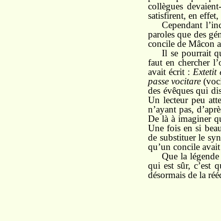
collègues devaient-
satisfirent, en effe
Cependant l’inc
paroles que des gén
concile de Mâcon av
Il se pourrait 
faut en chercher l
avait écrit :
Extetit
passe vocitare
(voci
des évêques qui d
Un lecteur peu atte
n’ayant pas, d’apr
De là à imaginer q
Une fois en si beau
de substituer le sy
qu’un concile avait
Que la légende 
qui est sûr, c’est 
désormais de la rééd