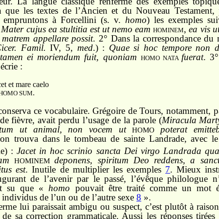
eur. La langue classique renferme des exemples topiqu
en que les textes de l’Ancien et du Nouveau Testament,
 empruntons à Forcellini (s. v.
homo
) les exemples sui
:
Mater cujus ea stultitia est ut nemo eam
,
ea vis 
HOMINEM
 matrem appellare possit
. 2° Dans la correspondance du 
icer. Famil.
IV, 5,
med
.) :
Quae si hoc tempore non d
 tamen ei moriendum fuit, quoniam
fuerat
. 3
HOMO NATA
crie :
 et mare caelo
.
HOMO SUM
onserva ce vocabulaire. Grégoire de Tours, notamment, p
de fièvre, avait perdu l’usage de la parole (
Miracula Mar
tum ut animal, non vocem ut
poterat emitte
HOMO
l’on trouva dans le tombeau de sainte Landrade, avec l
le) :
Jacet in hoc scrinio sancta Dei virgo Landrada quae
iam
deponens, spiritum Deo reddens, a sanct
HOMINEM
tus est
. Inutile de multiplier les exemples
7
. Mieux inst
ugurant de l’avenir par le passé, l’évêque philologue n
ait su que «
homo
pouvait être traité comme un mot é
individus de l’un ou de l’autre sexe
8
».
 terme lui paraissait ambigu ou suspect, c’est plutôt à rais
de sa correction grammaticale. Aussi les réponses tirées 