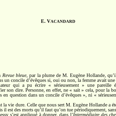
E. V
ACANDARD
la
Revue bleue
, par la plume de M. Eugène Hollande, qu’il
ns un concile d’évêques si, oui ou non, la femme avait une
ateur qui a pu écrire « sérieusement » une pareille én
ier son dire. Personne, en effet, ne « sait » cela, pour la 
is en question dans un concile d’évêques », ni « sérieus
t la vie dure. Celle que nous sert M. Eugène Hollande a été 
s il est des morts qu’il faut qu’on tue périodiquement, sans 
ssy s’est appliqué à donner, dans l’
Intermédiaire des che