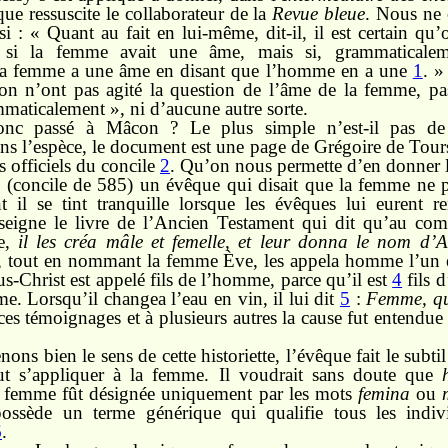
que ressuscite le collaborateur de la
Revue bleue
. Nous ne 
si : « Quant au fait en lui-même, dit-il, il est certain q
 si la femme avait une âme, mais si, grammaticalem
la femme a une âme en disant que l’homme en a une
1
. »
n n’ont pas agité la question de l’âme de la femme, pa
maticalement », ni d’aucune autre sorte.
donc passé à Mâcon ? Le plus simple n’est-il pas d
ns l’espèce, le document est une page de Grégoire de Tours
s officiels du concile
2
. Qu’on nous permette d’en donner la
 (concile de 585) un évêque qui disait que la femme ne p
il se tint tranquille lorsque les évêques lui eurent re
nseigne le livre de l’Ancien Testament qui dit qu’au c
e,
il les créa mâle et femelle, et leur donna le nom d
, tout en nommant la femme Ève, les appela homme l’un et
s-Christ est appelé fils de l’homme, parce qu’il est
4
fils d
me. Lorsqu’il changea l’eau en vin, il lui dit
5
:
Femme, qu’y
ces témoignages et à plusieurs autres la cause fut entendue e
ns bien le sens de cette historiette, l’évêque fait le subti
t s’appliquer à la femme. Il voudrait sans doute que
a femme fût désignée uniquement par les mots
femina
ou
possède un terme générique qui qualifie tous les indi
6
.