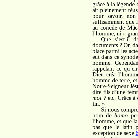
grâce à la légende 
ait pleinement réus
pour savoir, non
suffisamment que 
au concile de Mâco
l’homme, ni « gram
Que s’est-il 
documents ? Or, da
place parmi les acte
eut dans ce synode
homme. Cependant 
rappelant ce qu’e
Dieu créa l’homm
homme de terre, et
Notre-Seigneur Jésu
dire fils d’une fem
moi ?
etc. Grâce à 
fin. »
Si nous compreno
nom de
homo
peu
l’homme, et que l
pas que le latin 
exception de sexe