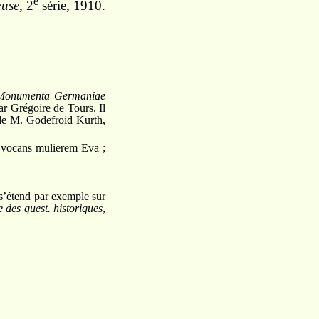
e
euse
, 2
série, 1910.
Monumenta Germaniae
par Grégoire de Tours. Il
t de M. Godefroid Kurth,
e vocans mulierem Eva ;
s’étend par exemple sur
 des quest. historiques
,