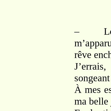
– Lo
m’appar
rêve enc
J’errai
songeant
À mes es
ma belle