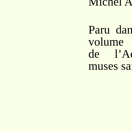
Michel 
Paru da
volume
de l’A
muses sa