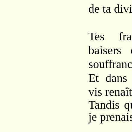
de ta divi
Tes fr
baisers
souffranc
Et dans
vis renaî
Tandis q
je prenai