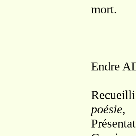
mort.
Endre A
Recueill
poésie
,
Présent