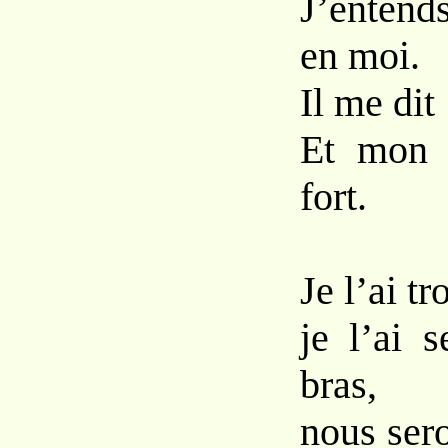
J’entend
en moi.
Il me dit
Et mon 
fort.
Je l’ai t
je l’ai 
bras,
nous sero