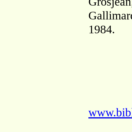
Grosjean
Gallimard
1984.
www.bibl