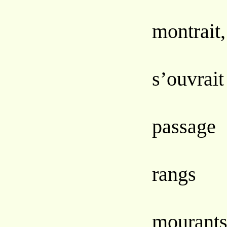
Sa
montrait,
Et 
s’ouvrait
Un 
passage
À tra
rangs
Des g
mourants