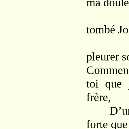
ma doule
Comm
tombé Jo
Lais
pleurer s
Comment
toi que 
frère,
D’une 
forte que