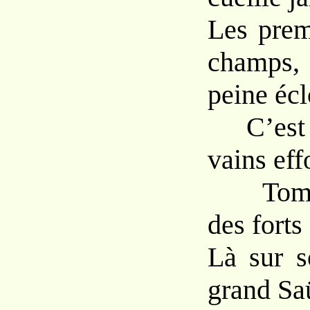
Les prem
champs,
peine écl
C’est l
vains eff
Tomba 
des forts 
Là sur s
grand Sa