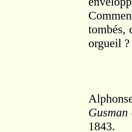
envelopp
Commen
tombés, 
orgueil ?
Alphons
Gusman o
1843.