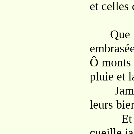
et celles
Que sur
embrasée
Ô monts 
pluie et 
Jamais
leurs bien
Et qu
cueille j