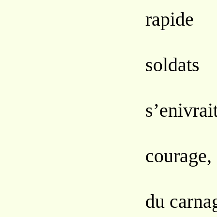
rapide
Du s
soldats
Tou
s’enivrait
Brû
courage,
Aux
du carna