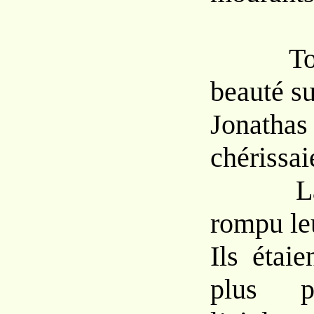
Tous 
beauté s
Jonatha
chérissai
La mo
rompu leu
Ils étaie
plus p