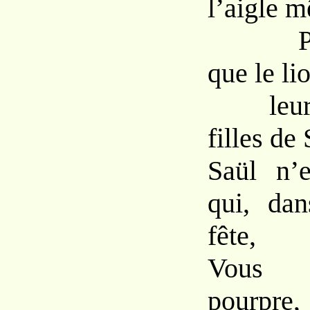
l’aigle 
Plus 
que le lio
leurez,
filles de 
Saül n’e
qui, da
fête,
Vous r
pourpre, 