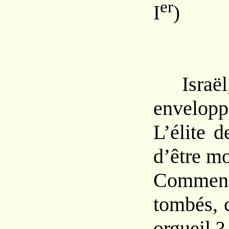
er
I
)
Israël, 
envelopp
L’élite d
d’être m
Commen
tombés, 
orgueil ?