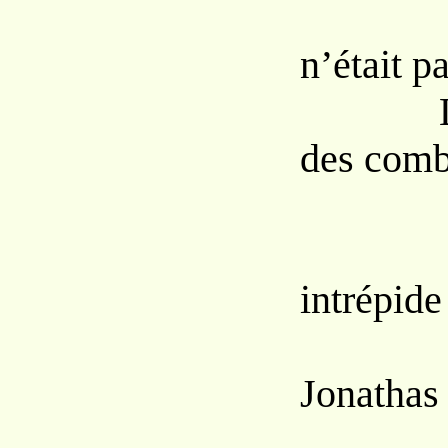
Com
n’était p
L
des comb
Tou
intrépide
Mar
Jonathas 
Sa 