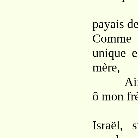
Toi
payais de
Comme
unique e
mère,
Ainsi j
ô mon frè
Israël, 