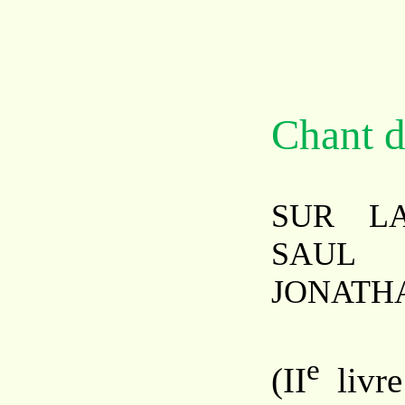
Chant 
SUR L
SAU
JONATH
e
(II
livr