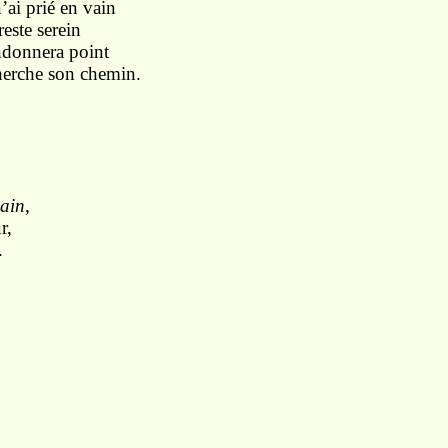
’ai prié en vain
este serein
andonnera point
herche son chemin.
ain
,
r,
.