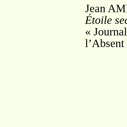
Jean A
M
Étoile se
« Journal
l’Absent 