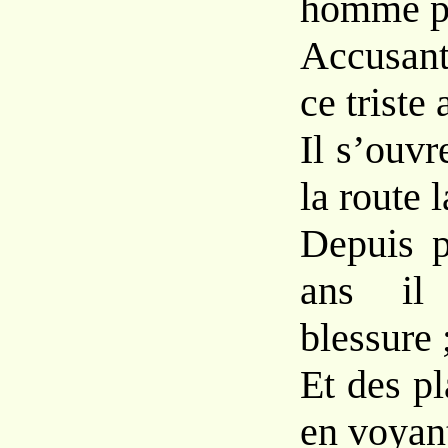
homme p
Accusan
ce triste 
Il s’ouv
la route l
Depuis p
ans il
blessure 
Et des pl
en voyant