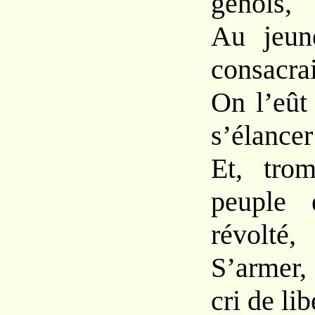
génois,
Au jeun
consacrai
On l’eût
s’élancer
Et, tro
peuple
révolté,
S’armer, 
cri de lib