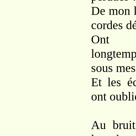
De mon l
cordes d
Ont c
longtem
sous mes
Et les é
ont oubli
Au bruit