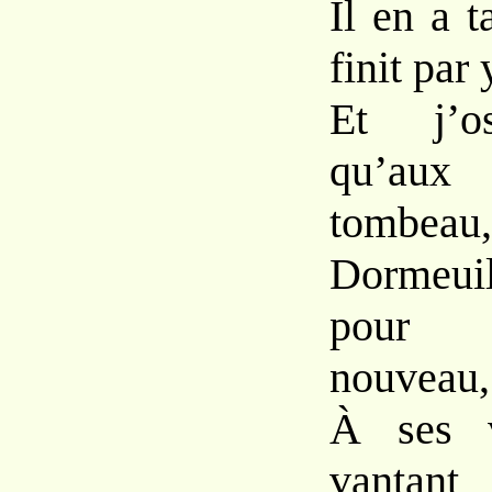
Il en a t
finit par 
Et j’os
qu’aux
tombeau,
Dormeuil
pour 
nouveau,
À ses v
vantan