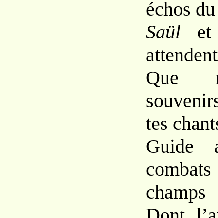
échos du 
Saül
e
attenden
Que n
souvenir
tes chant
Guide 
combats 
champs
Dont l’a