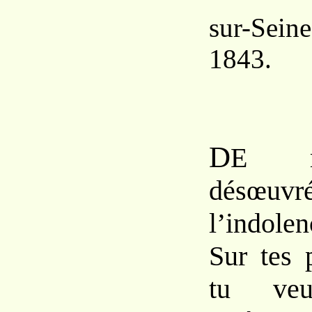
sur-Sein
1843.
D
E m
désœuvr
l’indolen
Sur tes 
tu ve