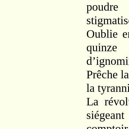
poudr
stigmatis
Oublie e
qui
d’ignomi
Prêche la
la tyranni
La révol
siégea
comptoir