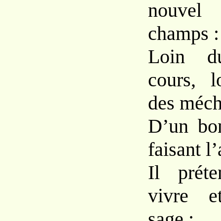
nouve
champs :
Loin d
cours, 
des méch
D’un bo
faisant l
Il prét
vivre e
sage ;