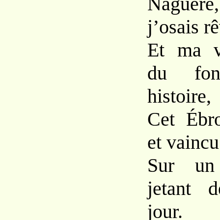
Naguère
j’osais rê
Et ma v
du fo
histoire,
Cet Ébro
et vaincu
Sur un 
jetant 
jour.