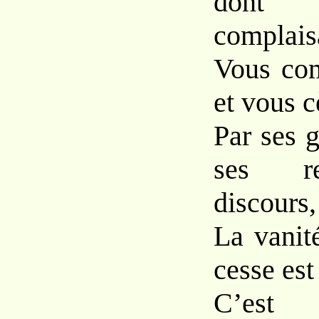
dont
complais
Vous com
et vous c
Par ses g
ses re
discours,
La vanit
cesse est
C’est 