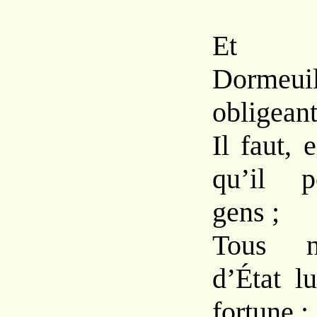
Et l’
Dormeuil
obligean
Il faut, 
qu’il p
gens ;
Tous 
d’État l
fortune ;