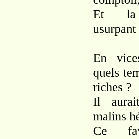
Et la 
usurpant 
En vice
quels te
riches ?
Il aura
malins h
Ce fav