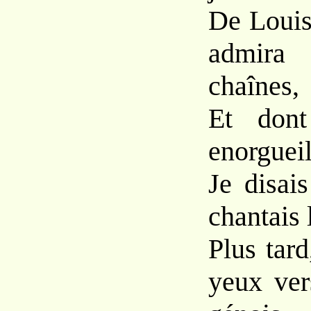
De Louis
admir
chaînes,
Et dont
enorgueil
Je disais
chantais 
Plus tar
yeux ver