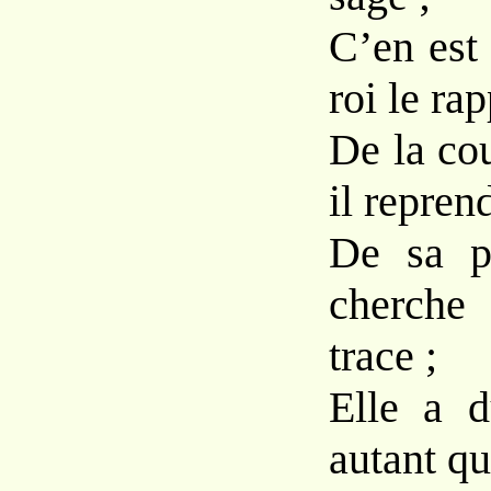
C’en est 
roi le ra
De la cou
il repren
De sa p
cherche
trace ;
Elle a d
autant qu