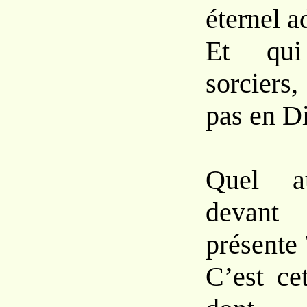
éternel a
Et qui
sorciers
pas en D
Quel au
devan
présente 
C’est ce