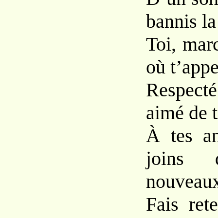
bannis l
Toi, mar
où t’appel
Respect
aimé de t
À tes an
joins d
nouveaux
Fais ret