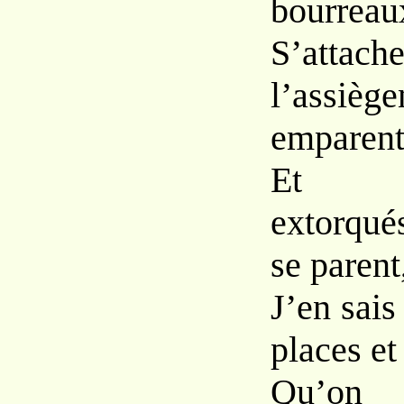
bourreau
S’attach
l’assi
emparent
Et d’
extorqué
se parent
J’en sais
places et
Qu’o