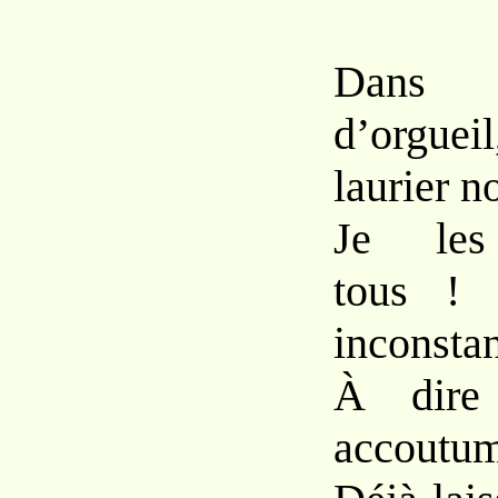
Dans 
d’orgue
laurier n
Je les 
tous !
inconstan
À dire 
accoutum