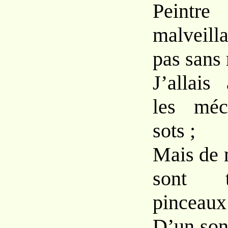
Pein
malveil
pas sans 
J’allais
les méc
sots ;
Mais de 
sont 
pinceaux
D’un son