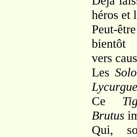
Déjà lais
héros et l
Peut-êt
bientôt
vers caus
Les
Sol
Lycurgu
Ce
Tig
Brutus
im
Qui, so