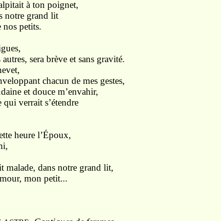
lpitait à ton poignet,
s notre grand lit
nos petits.
igues,
autres, sera brève et sans gravité.
hevet,
enveloppant chacun de mes gestes,
udaine et douce m’envahir,
ui verrait s’étendre
cette heure l’Époux,
mi,
it malade, dans notre grand lit,
our, mon petit...