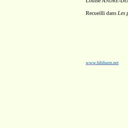
Louise A
-D
NDRÉ
E
Recueilli dans
Les 
www.biblisem.net