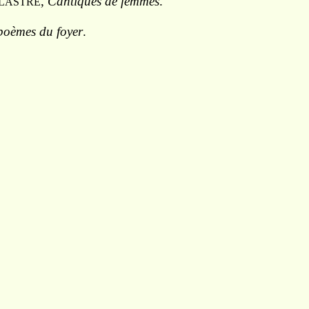
,
Cantiques de femmes
.
LASTRE
poèmes du foyer
.