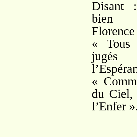
Disant 
bien 
Florence 
« Tous 
jugés 
l’Espéra
« Comme
du Ciel,
l’Enfer »