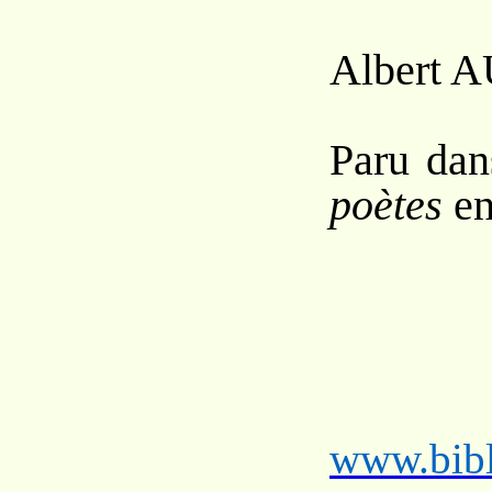
Albert A
Paru da
poètes
en
www.bibl