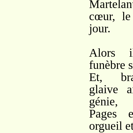
Martela
cœur, le
jour.
Alors i
funèbre s
Et, bra
glaive 
génie,
Pages e
orgueil e