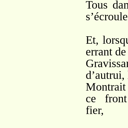
Tous dam
s’écroule
Et, lorsqu
errant de 
Gravissa
d’autrui, 
Montrait
ce fron
fier,