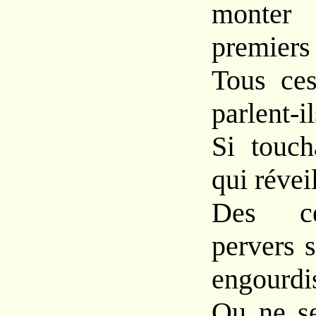
monter
premiers 
Tous ces
parlent-i
Si touch
qui réve
Des c
pervers 
engourdi
Ou ne se