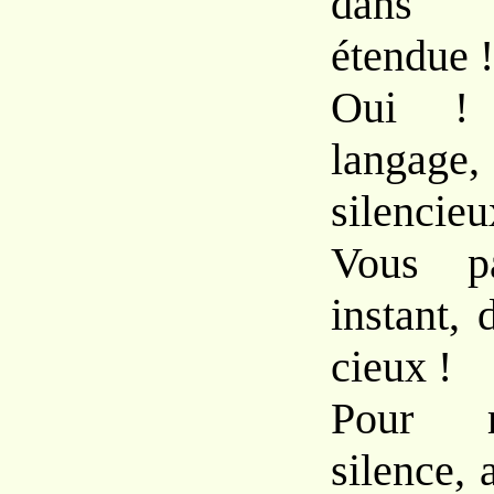
dans 
étendue !
Oui ! 
langag
silencieu
Vous pa
instant,
cieux !
Pour 
silence,