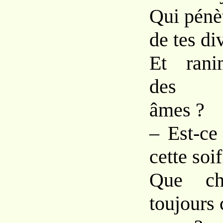
Qui pénè
de tes di
Et rani
des la
âmes ?
– Est-ce
cette soi
Que cha
toujours