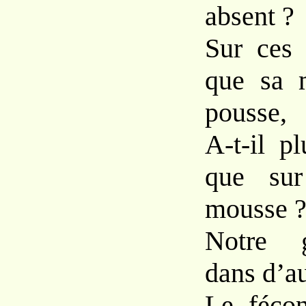
absent ?
Sur ces
que sa 
pousse,
A-t-il p
que sur
mousse 
Notre g
dans d’au
Le fécon