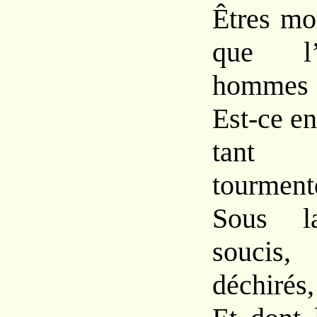
Êtres mor
que l’
hommes 
Est-ce en
tant 
tourment
Sous l
soucis,
déchirés,