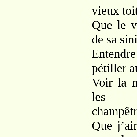
vieux toi
Que le v
de sa sini
Entendr
pétiller 
Voir la 
les 
champêtr
Que j’ai