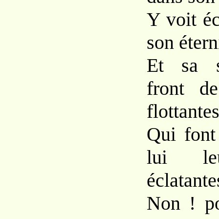
Y voit éc
son étern
Et sa s
front d
flottante
Qui font
lui le
éclatante
Non ! po