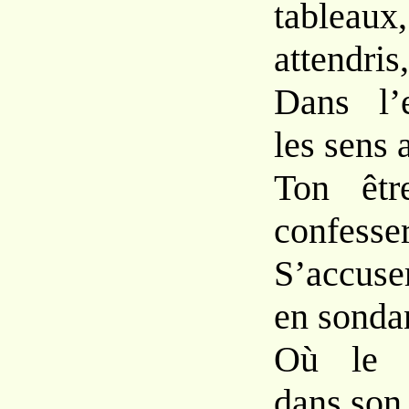
tableaux
attendris,
Dans l’
les sens 
Ton êtr
confesser
S’accuse
en sonda
Où le r
dans son