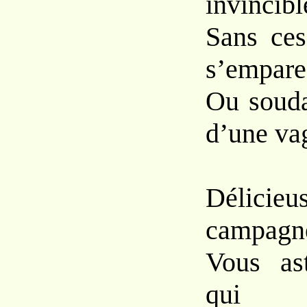
invincibl
Sans ces
s’empare
Ou souda
d’une vag
Délicieu
campagne
Vous as
qui 