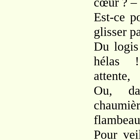
cœur ? –
Est-ce p
glisser pa
Du logis
hélas 
attente,
Ou, da
chaumièr
flambea
Pour vei