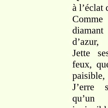
à l’éclat
Comme
diamant
d’azur,
Jette s
feux, qu
paisible,
J’erre s
qu’u