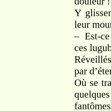
douleur !
Y glisse
leur mour
– Est-ce
ces lugu
Réveillé
par d’éte
Où se tra
quelq
fantômes