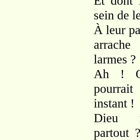
Et dont 
sein de l
À leur p
arrach
larmes ?
Ah ! Q
pourrait
instant !
Dieu n
partout 