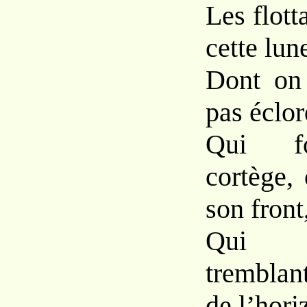
Les flott
cette lun
Dont on 
pas éclor
Qui f
cortège,
son front
Qui 
tremblan
de l’hori