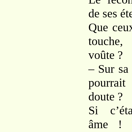
de ses ét
Que ceux
touche,
voûte ?
– Sur sa
pourrai
doute ?
Si c’ét
âme ! ô