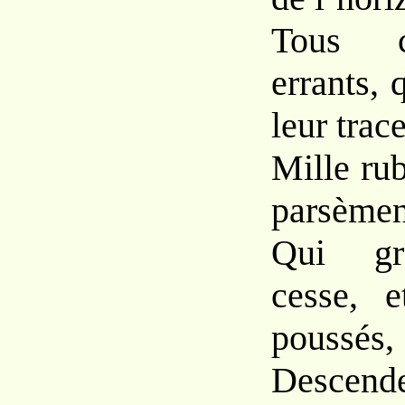
Tous 
errants, 
leur trac
Mille ru
parsèmen
Qui gra
cesse, e
poussés,
Desce