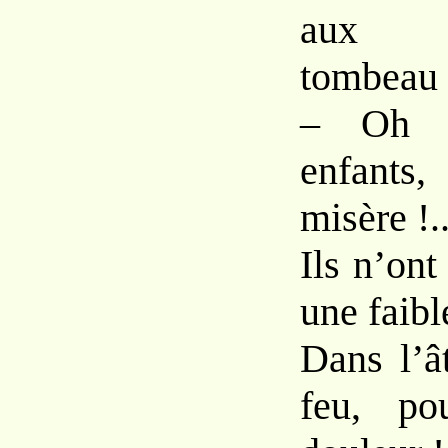
aux p
tombeau 
– Oh j
enfants,
misère !..
Ils n’on
une faibl
Dans l’â
feu, po