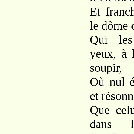
Et franc
le dôme 
Qui les
yeux, à 
soupir,
Où nul 
et résonn
Que celu
dans l