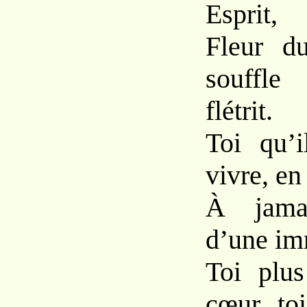
Esprit,
Fleur d
souffle
flétrit.
Toi qu’i
vivre, en
À jama
d’une imm
Toi plu
cœur, to