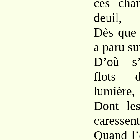
ces cha
deuil,
Dès que 
a paru su
D’où s’
flots 
lumière,
Dont les
caressent
Quand l’é