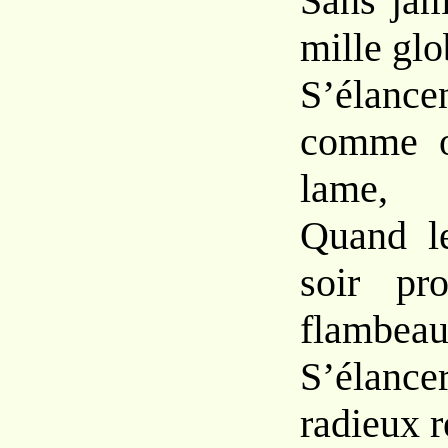
Sans jam
mille gl
S’élance
comme o
lame,
Quand l
soir pr
flambeau
S’élance
radieux 