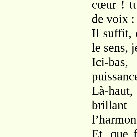
cœur ! t
de voix :
Il suffit,
le sens, j
Ici-bas,
puissance
Là-haut
brill
l’harmon
Et, que f