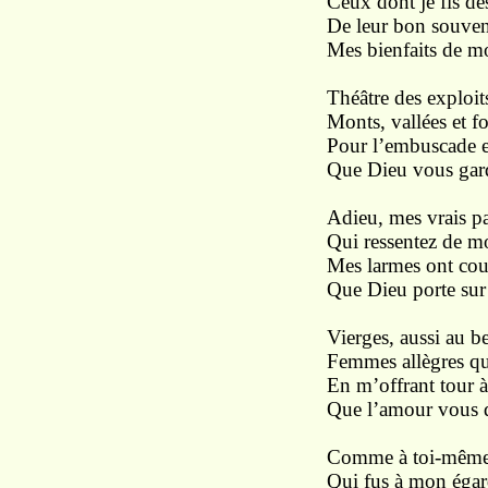
Ceux dont je fis de
De leur bon souveni
Mes bienfaits de m
Théâtre des exploit
Monts, vallées et f
Pour l’embuscade et 
Que Dieu vous gard
Adieu, mes vrais pa
Qui ressentez de m
Mes larmes ont cou
Que Dieu porte sur 
Vierges, aussi au b
Femmes allègres qu
En m’offrant tour à 
Que l’amour vous d
Comme à toi-même,
Qui fus à mon égard