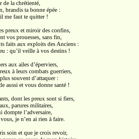
r de la chrétienté,
n, brandis ta bonne épée :
l me faut te quitter !
s preux et miroir des confins,
nt vos prouesses, sans fin,
 faits aux exploits des Anciens :
u : qu’il veille à vos destins !
rs aux ailes d’éperviers,
preux à leurs combats guerriers,
 plus souvent d’attaquer :
e aussi et vous donne santé !
nts, dont les preux sont si fiers,
x, parures militaires,
i dompte l’adversaire,
ous, je n’en ai rien à faire.
is soin et que je crois revoir,