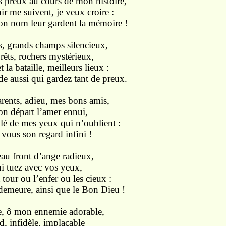
s preux au cours de mon histoire,
r me suivent, je veux croire :
on nom leur gardent la mémoire !
s, grands champs silencieux,
orêts, rochers mystérieux,
la bataille, meilleurs lieux :
e aussi qui gardez tant de preux.
rents, adieu, mes bons amis,
on départ l’amer ennui,
lé de mes yeux qui n’oublient :
vous son regard infini !
eau front d’ange radieux,
i tuez avec vos yeux,
tour ou l’enfer ou les cieux :
emeure, ainsi que le Bon Dieu !
 ô mon ennemie adorable,
, infidèle, implacable