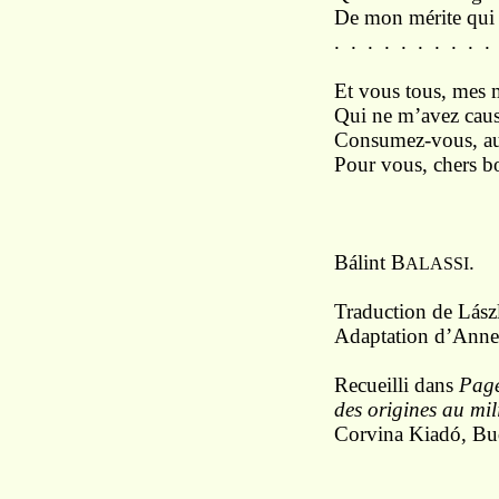
De mon mérite qui 
. . . . . . . . . .
Et vous tous, mes 
Qui ne m’avez caus
Consumez-vous, au 
Pour vous, chers bo
Bálint B
.
ALASSI
Traduction de Lász
Adaptation d’Anne
Recueilli dans
Page
des origines au mil
Corvina Kiadó, Bu