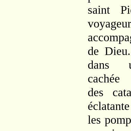
saint P
voyageur
accompag
de Dieu.
dans 
cachée 
des cat
éclatant
les pomp