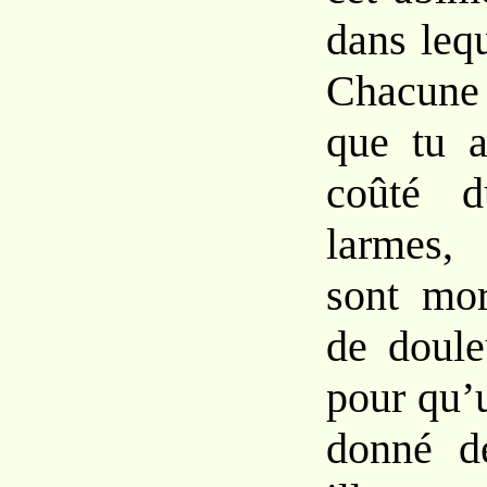
dans lequ
Chacune
que tu a
coûté d
larmes, 
sont mor
de doule
pour qu’u
donné de