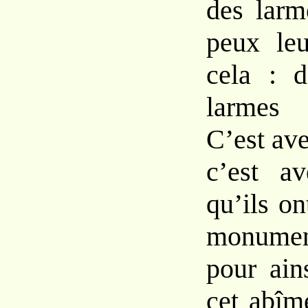
des larm
peux le
cela : d
larmes 
C’est ave
c’est a
qu’ils on
monument
pour ain
cet abîm