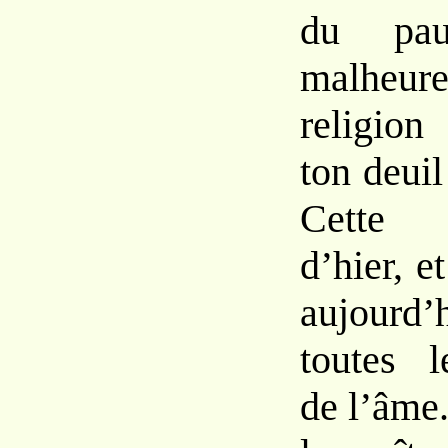
du pa
malheure
religio
ton deuil
Cette m
d’hier, e
aujourd
toutes l
de l’âme