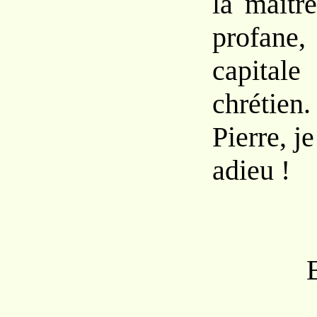
la maîtr
profane
capita
chrétien.
Pierre, je
adieu !