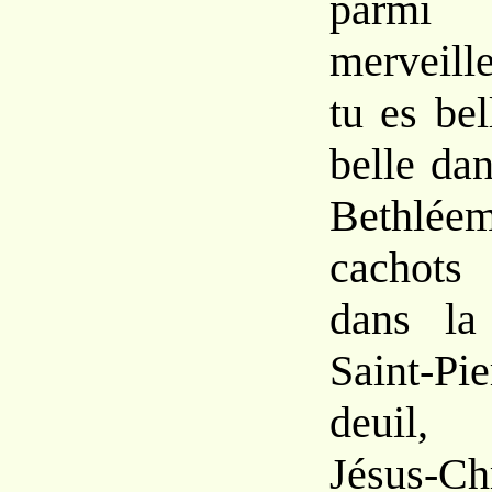
parmi 
merveille
tu es be
belle da
Bethlée
cachots
dans la
Saint-P
deuil, 
Jésus-Ch