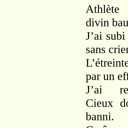
Athlète
divin bau
J’ai subi 
sans crie
L’étrein
par un eff
J’ai re
Cieux d
banni.