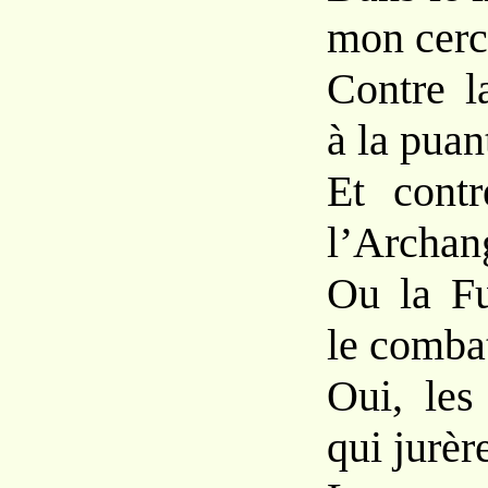
mon cerc
Contre 
à la puan
Et contr
l’Archan
Ou la Fu
le combat
Oui, les
qui jurèr