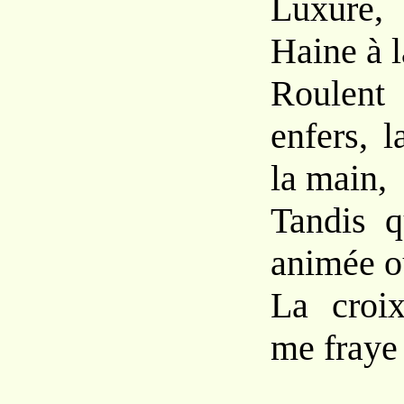
Luxure,
Haine à l
Roulen
enfers, 
la main,
Tandis q
animée o
La croix
me fraye