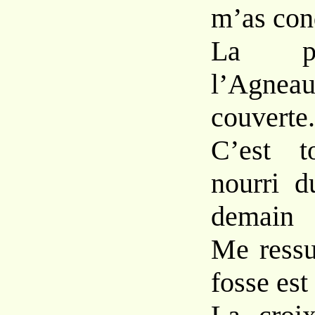
m’as cond
La po
l’Agneau
couverte.
C’est t
nourri d
demain
Me ressu
fosse est