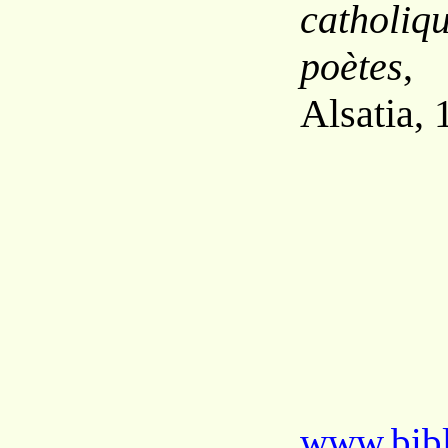
cathol
poètes
,
Alsatia, 
www.bibl