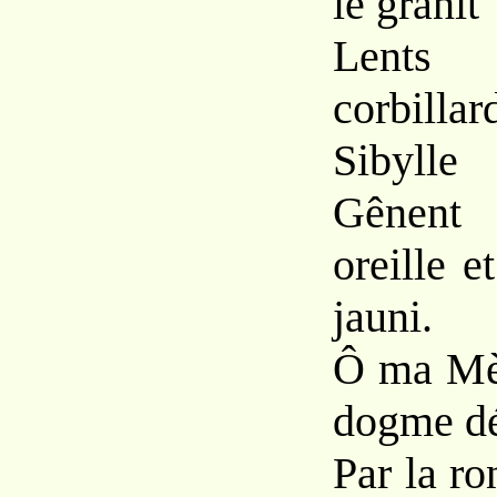
le granit
Lents
corbilla
Sibylle
Gênent
oreille e
jauni.
Ô ma Mè
dogme dé
Par la ro