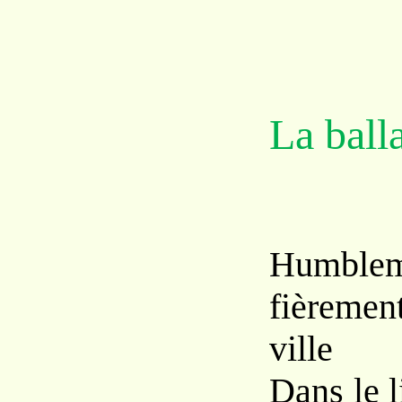
La ball
Humblem
fièrement
ville
Dans le l