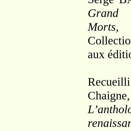
Grand 
Morts
,
Collecti
aux éditi
Recueil
Chaigne,
L’antho
renaissa