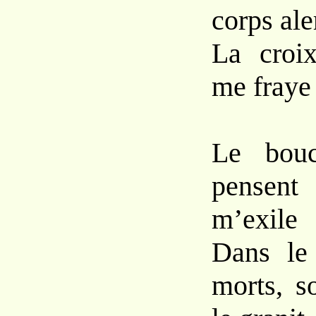
corps ale
La croix
me fraye
Le bouch
pensen
m’exile
Dans le
morts, s