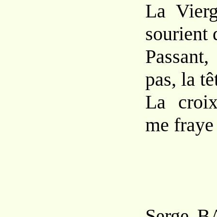
La Vierg
sourient 
Passant,
pas, la t
La croix
me fraye
Serge B