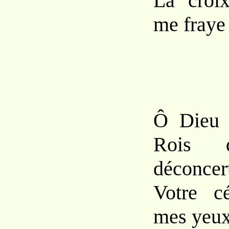
La croix
me fraye
En
Ô Dieu 
Rois d
déconcer
Votre c
mes yeux 