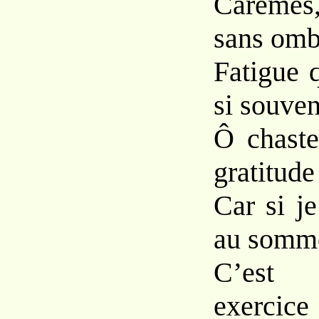
Carêmes,
sans ombr
Fatigue 
si souven
Ô chaste
gratitude
Car si je
au somme
C’est
exercic