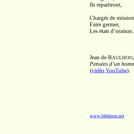
Ils repartiront,
Chargés de mission
Faire germer,
Les états d’oraison.
Jean de B
AULHOO
Pensées d’un hom
(
vidéo YouTube
).
www.biblisem.net