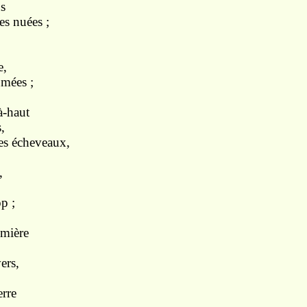
us
es nuées ;
e,
umées ;
à-haut
,
es écheveaux,
,
p ;
umière
ers,
erre