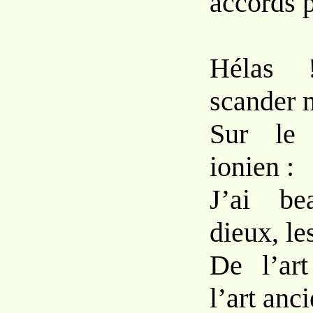
accords 
Hélas 
scander 
Sur le
ionien :
J’ai be
dieux, le
De l’ar
l’art anci