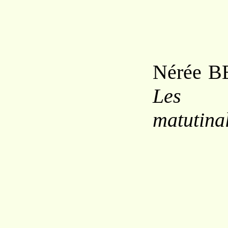
Nérée B
Les f
matutina