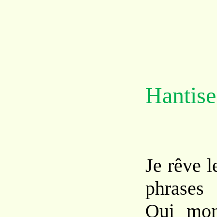
Hantise
Je rêve l
phrases
Qui mon