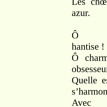
Les chœu
azur.
Ô dés
hantise !
Ô charm
obsesseur
Quelle e
s’harmon
Avec 