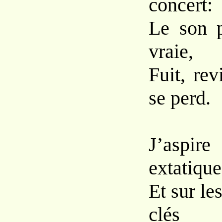
concert:
Le son p
vraie,
Fuit, revi
se perd.
J’aspir
extatique
Et sur le
clés