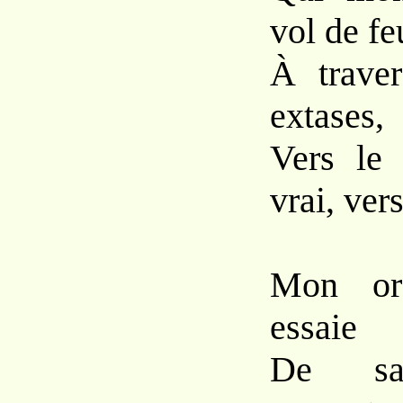
vol de fe
À traver
extases,
Vers le 
vrai, ver
Mon ore
essaie
De sais