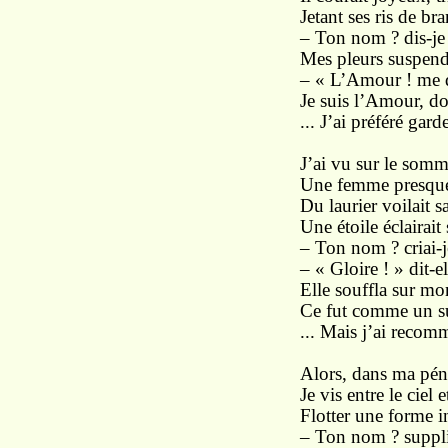
Jetant ses ris de b
– Ton nom ? dis-j
Mes pleurs suspend
– « L’Amour ! me d
Je suis l’Amour, d
... J’ai préféré gard
J’ai vu sur le som
Une femme presque
Du laurier voilait s
Une étoile éclairait
– Ton nom ? criai-j
– « Gloire ! » dit-e
Elle souffla sur mo
Ce fut comme un s
... Mais j’ai recom
Alors, dans ma péni
Je vis entre le ciel 
Flotter une forme i
– Ton nom ? supplia