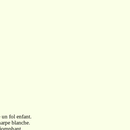
 un fol enfant.
harpe blanche.
triomphant,