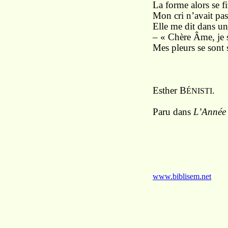
La forme alors se fi
Mon cri n’avait pas
Elle me dit dans un
– « Chère Âme, je s
Mes pleurs se sont 
Esther B
.
ÉNISTI
Paru dans
L’Année 
www.biblisem.net