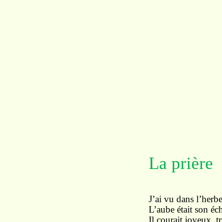
La prière
J’ai vu dans l’herbe
L’aube était son éc
Il courait joyeux, 