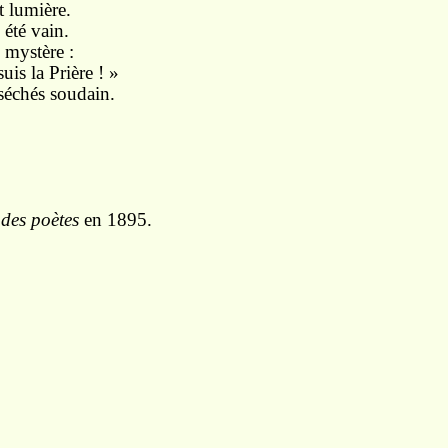
t lumière.
 été vain.
 mystère :
uis la Prière ! »
séchés soudain.
des poètes
en 1895.