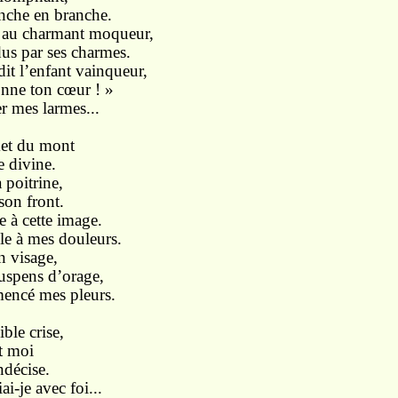
ranche en branche.
e au charmant moqueur,
us par ses charmes.
it l’enfant vainqueur,
onne ton cœur ! »
er mes larmes...
met du mont
 divine.
a poitrine,
 son front.
e à cette image.
lle à mes douleurs.
n visage,
uspens d’orage,
mencé mes pleurs.
ble crise,
et moi
ndécise.
i-je avec foi...