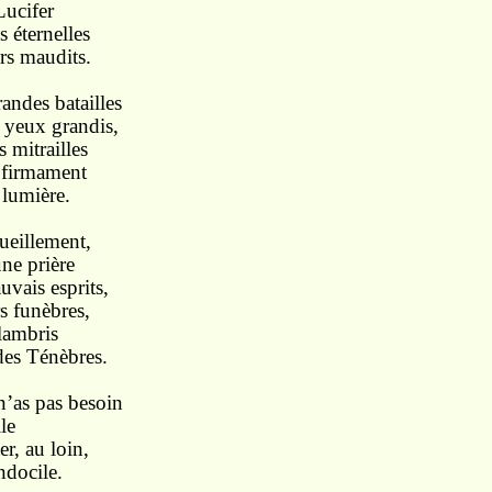
Lucifer
 éternelles
ers maudits.
andes batailles
 yeux grandis,
s mitrailles
t firmament
 lumière.
cueillement,
e prière
uvais esprits,
s funèbres,
 lambris
es Ténèbres.
n’as pas besoin
le
er, au loin,
ndocile.