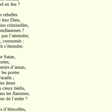
iel en feu ?
s rebelles
e leur Dieu,
ins criminelles,
 enflammés ?
pas l’atteindre,
t, consumés :
t s’éteindre.
e Satan,
ortes,
enirs d’antan,
 les portes
aradis ;
des âmes
s cieux tiédis,
dans les flammes,
ur de l’enfer ?
s d’étincelles,