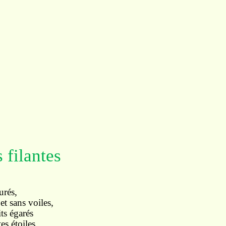
 filantes
urés,
 et sans voiles,
ts égarés
es étoiles,