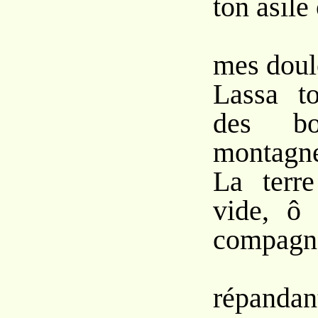
ton asile
Le 
mes doul
Lassa t
des b
montagne
La terre
vide, ô 
compagn
V
répandant