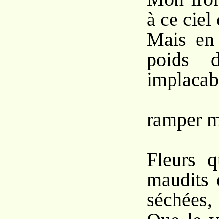
à ce ciel 
Mais en 
poids 
implacab
Die
ramper m
Fleurs 
maudits 
séchées,