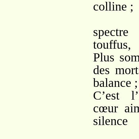
colline ;
O
spectr
touffus,
Plus so
des mort
balance ;
C’est l
cœur ai
silence
À c