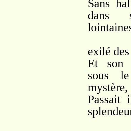
Sans hal
dans s
lointaine
L’
exilé des
Et son f
sous le
mystère,
Passait 
splendeur
Si 