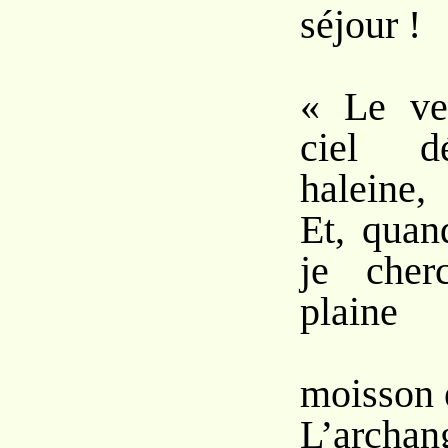
séjour !
« Le ve
ciel d
haleine,
Et, quan
je cher
plaine
moisson e
L’archan