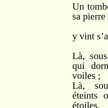
Un tombe
sa pierre 
L’a
y vint s’a
Là, sous
qui dor
voiles ;
Là, sou
éteints 
étoiles,