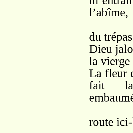
m’ent
l’abîme,
Où 
du trépas
Dieu jal
la vierge
La fleur 
fait l
embaum
D
route ici