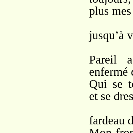
plus mes 
Pou
jusqu’à v
Pareil a
enfermé 
Qui se t
et se dre
So
fardeau d
Mon fron