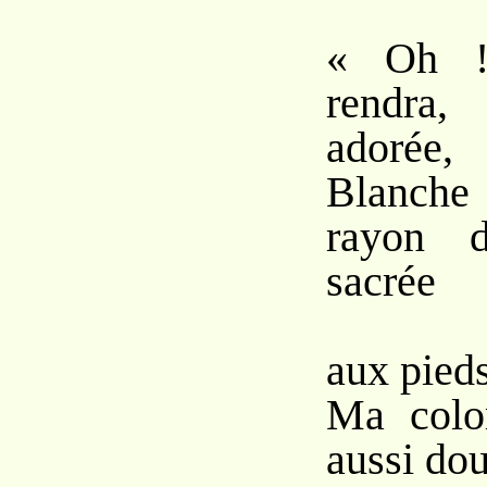
« Oh !
rendra,
adorée,
Blanch
rayon 
sacrée
Qui
aux pieds
Ma colo
aussi do