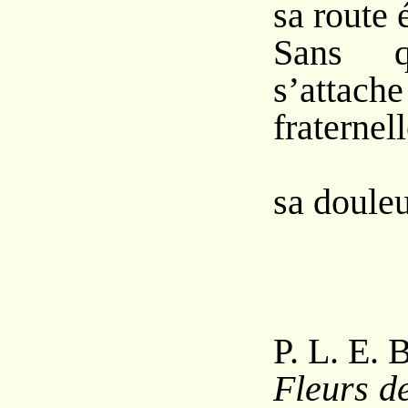
sa route 
Sans q
s’attac
fraternell
Seu
sa douleur
P. L. E. 
Fleurs d