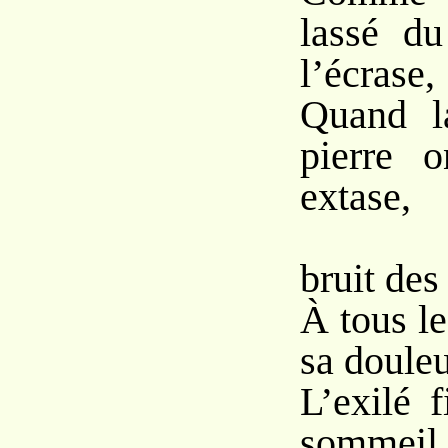
lassé d
l’écrase,
Quand l
pierre 
extase,
Mêl
bruit des
À tous le
sa douleu
L’exilé 
sommeil d