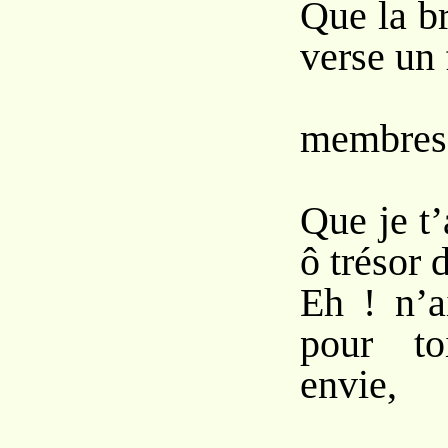
Que la br
verse un 
Su
membres 
Que je t’
ô trésor 
Eh ! n’a
pour to
envie,
Le 