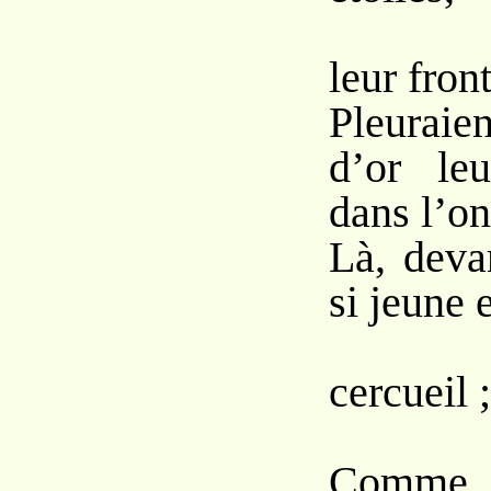
Pen
leur fron
Pleurai
d’or le
dans l’on
Là, deva
si jeune 
Éte
cercueil ;
Comme 