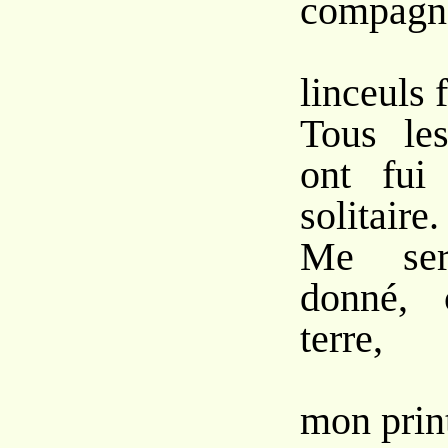
compagn
Sou
linceuls f
Tous le
ont fui
solitaire.
Me sera
donné,
terre,
De 
mon prin