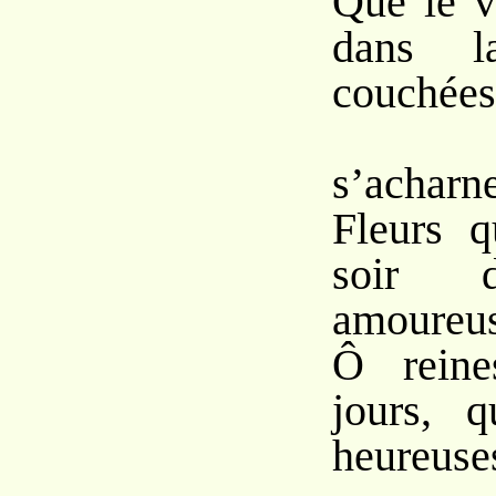
Que le v
dans 
couchées
s’acharne 
Fleurs 
soir d
amoureus
Ô reine
jours, 
heureuse