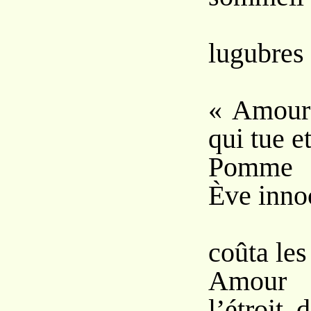
C
lugubres 
« Amour 
qui tue e
Pomme q
Ève inno
Et
coûta les
Amour 
l’étroit 