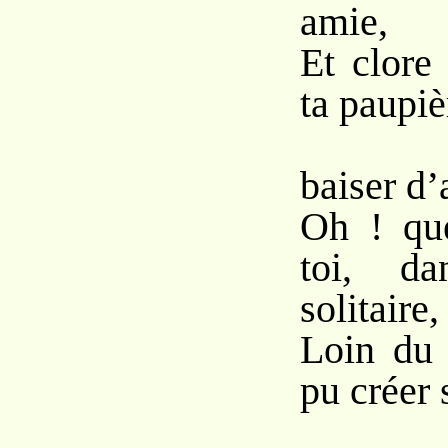
amie,
Et clore
ta paupi
So
baiser d
Oh ! que
toi, d
solitaire,
Loin du 
pu créer 
Un 