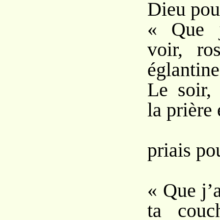
Dieu pour
« Que j
voir, ro
églantine
Le soir,
la prière
O
priais po
« Que j’
ta couc