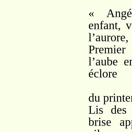
« Angé
enfant, 
l’aurore,
Premier
l’aube e
éclore
Au 
du print
Lis des
brise ap