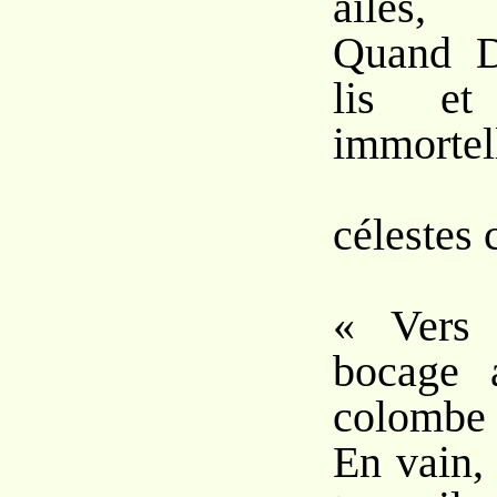
ailes,
Quand D
lis et
immortel
Dan
célestes
« Vers 
bocage 
colombe 
En vain,