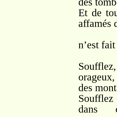
des tomb
Et de to
affamés 
Pa
n’est fai
Souff
orageux,
des mont
Soufflez
dans 