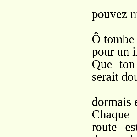
Vou
pouvez m
Ô tombe 
pour un i
Que ton 
serait do
S
dormais e
Chaque 
route e