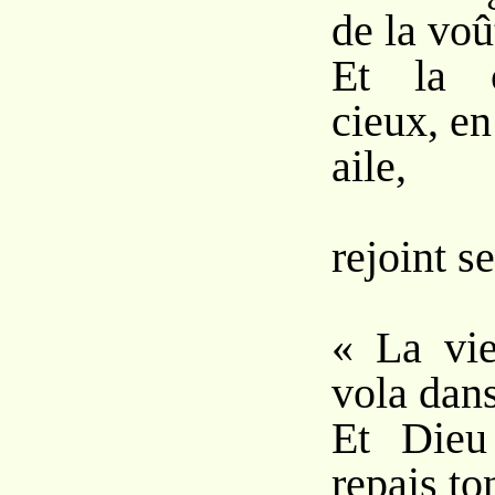
de la voû
Et la 
cieux, e
aile,
A
rejoint s
« La vie
vola dans
Et Dieu
repais to