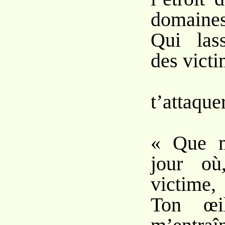
domaines
Qui lass
des vict
V
t’attaque
« Que m
jour où
victime,
Ton œil