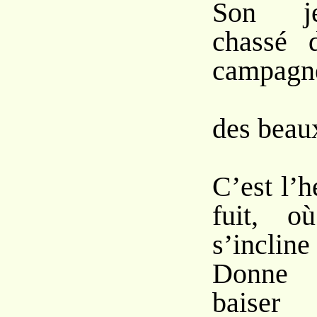
Son j
chassé 
campagn
L’é
des beaux
C’est l’h
fuit, o
s’incline
Donne 
baiser 