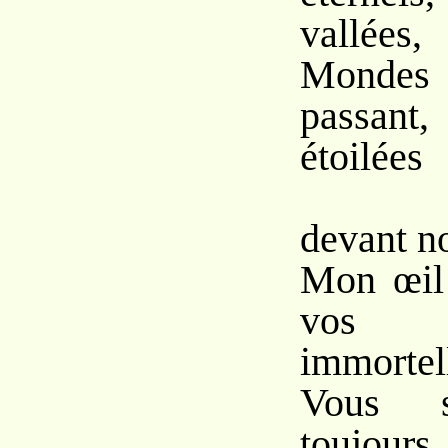
vallées,
Monde
passant
étoilées
S’ab
devant n
Mon œil 
vos 
immortel
Vous s
toujours