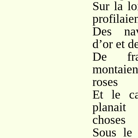
Sur la l
profilaie
Des nav
d’or et d
De fra
montaien
roses
Et le c
planait
choses
Sous le