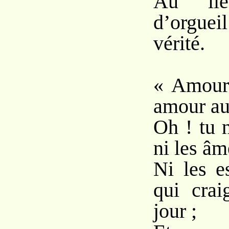
Au li
d’orgue
vérité.
« Amour 
amour au
Oh ! tu 
ni les âm
Ni les e
qui crai
jour ;