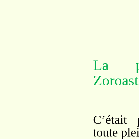
La p
Zoroast
C’était
toute ple