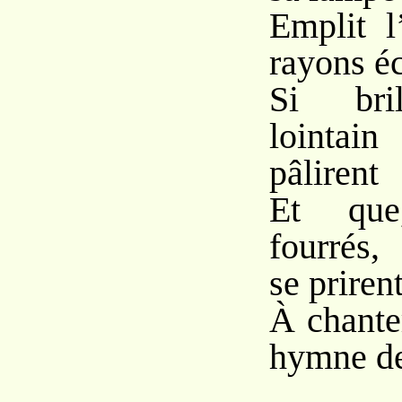
Emplit l
rayons éc
Si bril
lointai
pâlirent
Et que
fourrés,
se priren
À chanter
hymne de