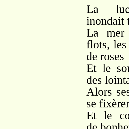
La lue
inondait 
La mer 
flots, le
de roses
Et le s
des loint
Alors se
se fixèren
Et le c
de bonhe