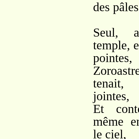
des pâle
Seul, 
temple, e
pointes,
Zoroastr
tenait
jointes,
Et cont
même en
le ciel,