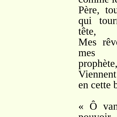
Père, to
qui tou
tête,
Mes rêv
mes s
prophète
Viennent
en cette b
« Ô vani
pouvoir