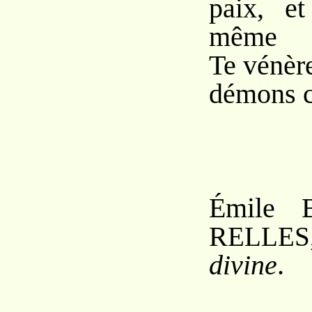
paix, e
même
Te vénèr
démons c
Émile 
R
ELLES
divine
.