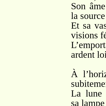
Son âme 
la sourc
Et sa va
visions 
L’emport
ardent lo
À l’hori
subiteme
La lune 
sa lampe