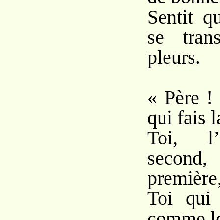
Sentit q
se tran
pleurs.
« Père ! s
qui fais 
Toi, l
second, 
première
Toi qui 
comme le 