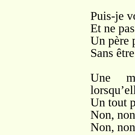
Puis-je 
Et ne pas
Un père p
Sans être
Une mè
lorsqu’el
Un tout p
Non, non,
Non, non,