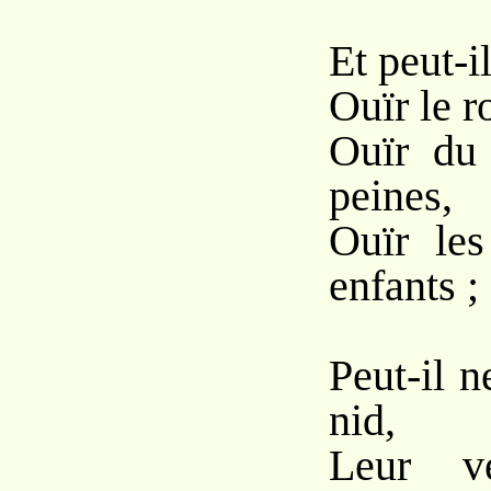
Et peut-i
Ouïr le ro
Ouïr du 
peines,
Ouïr les
enfants ;
Peut-il n
nid,
Leur v