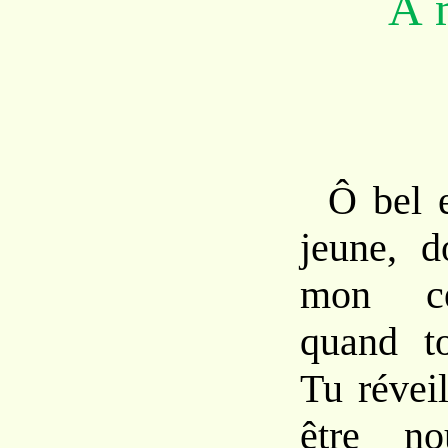
À 
Ô bel e
jeune, d
mon cœ
quand to
Tu révei
être no