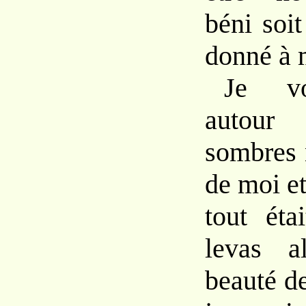
béni soit
donné à 
Je vo
autour
sombres 
de moi e
tout éta
levas a
beauté de