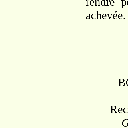
rendre p
achevée.
B
Rec
G