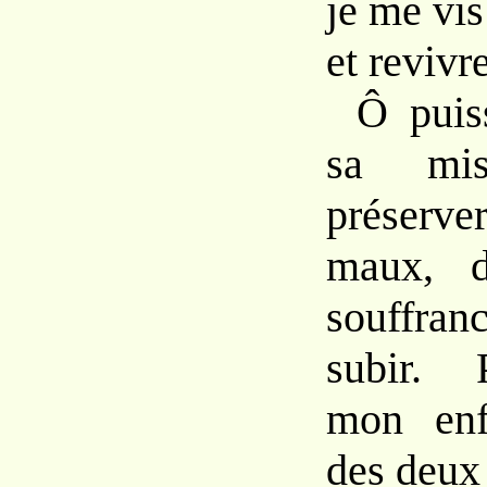
je me vis
et revivre
Ô puis
sa misé
préserve
maux, d
souffran
subir. P
mon enf
des deux