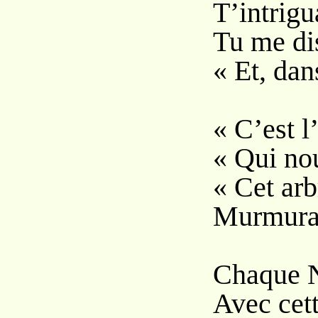
T’intrigua
Tu me dis
« Et, dan
« C’est 
« Qui no
« Cet arb
Murmurait
Chaque No
Avec cett