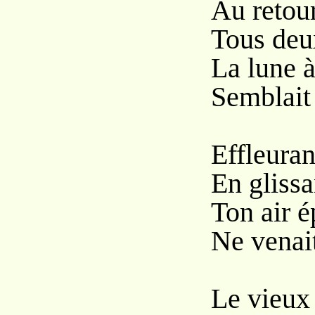
Au retour
Tous deux
La lune à
Semblait 
Effleura
En glissa
Ton air é
Ne venai
Le vieux 