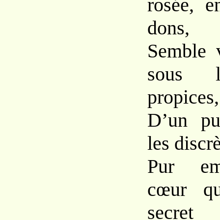
rosée, e
dons,
Semble v
sous l
propices,
D’un pu
les discrè
Pur em
cœur qu
secret