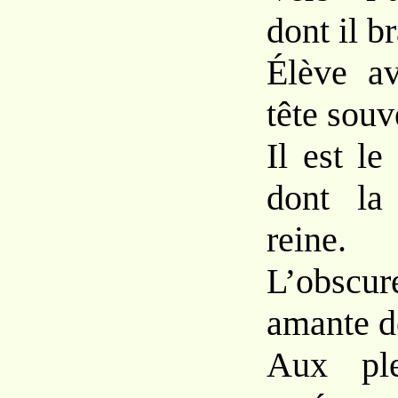
dont il b
Élève av
tête souv
Il est le
dont la
reine.
L’obscu
amante d
Aux ple