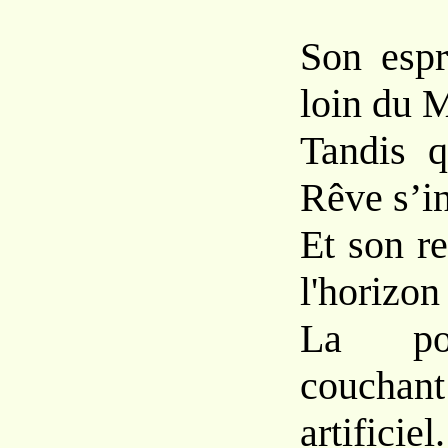
Son espri
loin du M
Tandis q
Rêve s’i
Et son r
l'horizon
La po
coucha
artificiel.