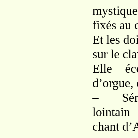
mystique
fixés au c
Et les do
sur le cl
Elle éc
d’orgue, 
– Sér
lointa
chant d’A