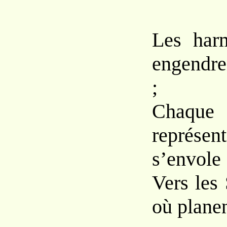
Les har
engendre
;
Chaqu
représen
s’envole
Vers les
où planen