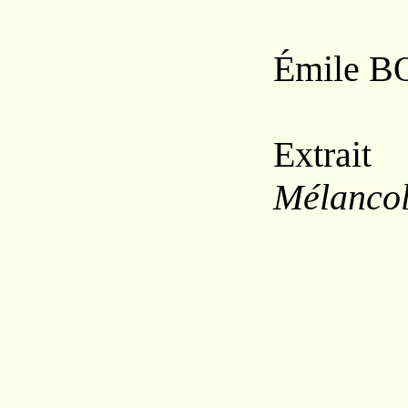
Émile B
Extra
Mélancol