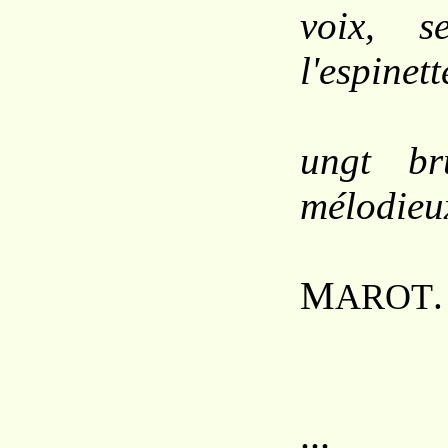
voix, s
l'espinett
Me
ungt br
mélodieu
C
M
.
AROT
... 