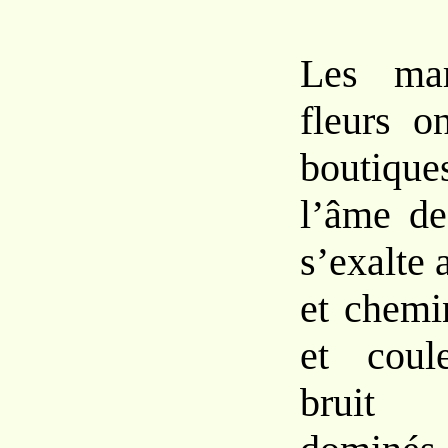
Les mar
fleurs o
boutiques
l’âme de
s’exalte 
et chemi
et coul
bruit