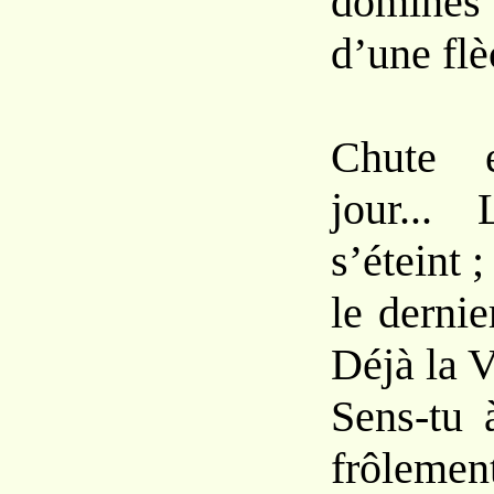
dominés
d’une flè
Chute e
jour... 
s’éteint ;
le dernie
Déjà la V
Sens-tu 
frôlemen