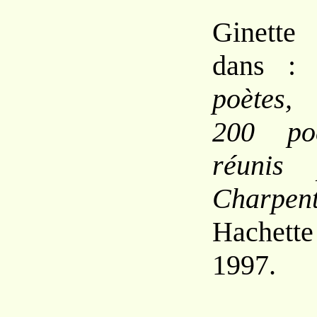
Ginett
dans 
poètes,
200 poè
réunis 
Charpen
Hachett
1997.