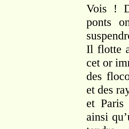
Vois ! D
ponts on
suspendr
Il flotte
cet or im
des floc
et des ra
et Paris
ainsi qu