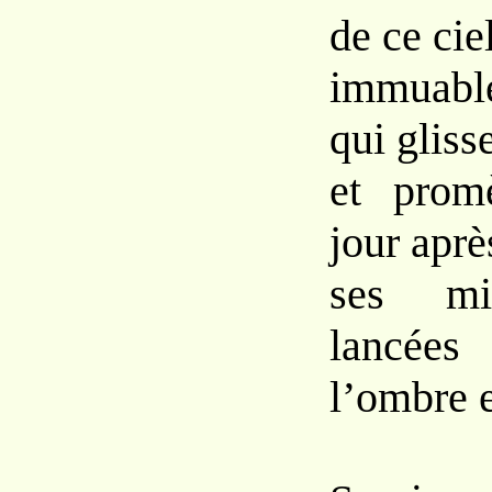
de ce cie
immuable
qui glisse
et prom
jour aprè
ses mil
lancée
l’ombre e