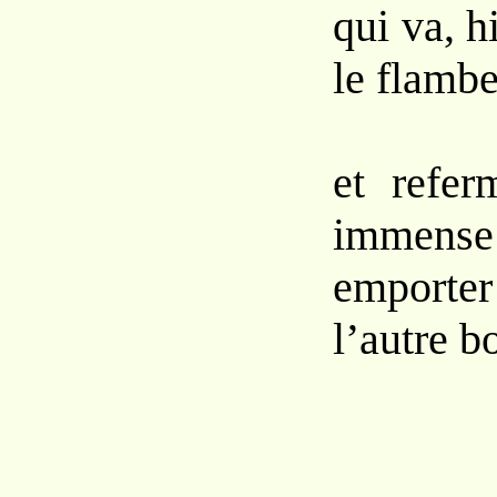
qui va, h
le flamb
et refer
immense 
emporter
l’autre b