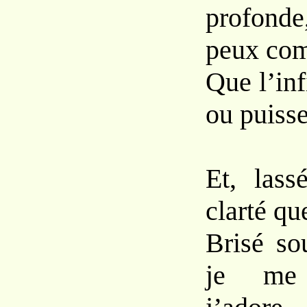
profonde
peux co
Que l’inf
ou puisse
Et, lass
clarté qu
Brisé so
je me