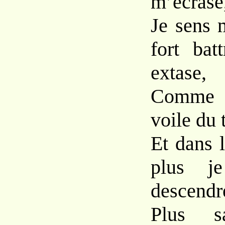
m’écrase
Je sens 
fort bat
extase,
Comme si
voile du 
Et dans 
plus j
descendr
Plus s