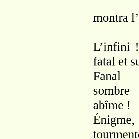
montra l’
L’infini 
fatal et 
Fanal é
sombre
abîme !
Énigme,
tourme