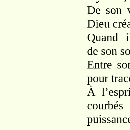
De son 
Dieu créa
Quand i
de son so
Entre so
pour trac
À l’espr
courb
puissanc