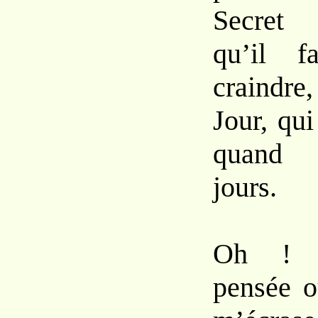
Secret 
qu’il f
craindre,
Jour, qui
quand f
jours.
Oh ! q
pensée o