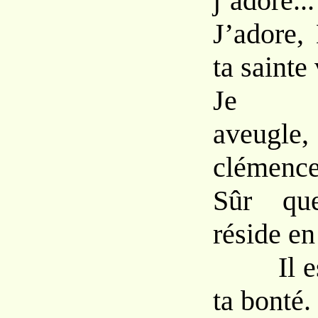
j’adore...
J’adore,
ta sainte
Je m’
aveugle,
clémence
Sûr que
réside en
Il est 
ta bonté.