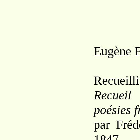
Eugène 
Recueilli
Recuei
poésies f
par Fréd
1847.