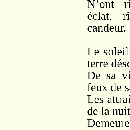
N’ont r
éclat, 
candeur.
Le soleil
terre dés
De sa vi
feux de s
Les attra
de la nuit
Demeure