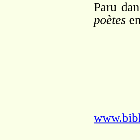
Paru da
poètes
en
www.bibl