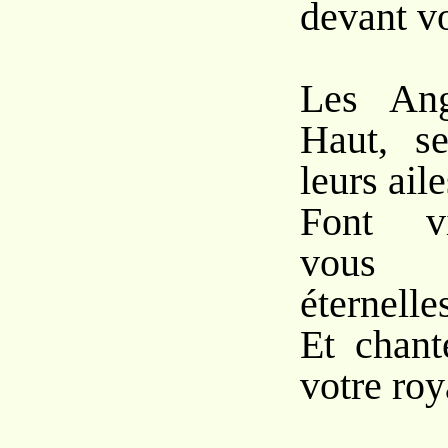
devant vo
Les Ang
Haut, s
leurs aile
Font vi
vous 
éternelle
Et chant
votre roy