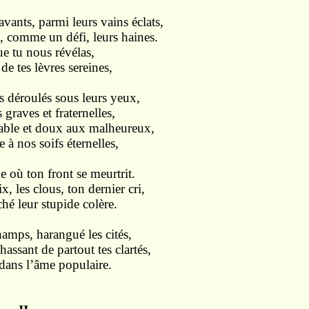
avants, parmi leurs vains éclats,
é, comme un défi, leurs haines.
ue tu nous révélas,
e tes lèvres sereines,
s déroulés sous leurs yeux,
 graves et fraternelles,
able et doux aux malheureux,
 à nos soifs éternelles,
 où ton front se meurtrit.
x, les clous, ton dernier cri,
hé leur stupide colère.
hamps, harangué les cités,
hassant de partout tes clartés,
dans l’âme populaire.