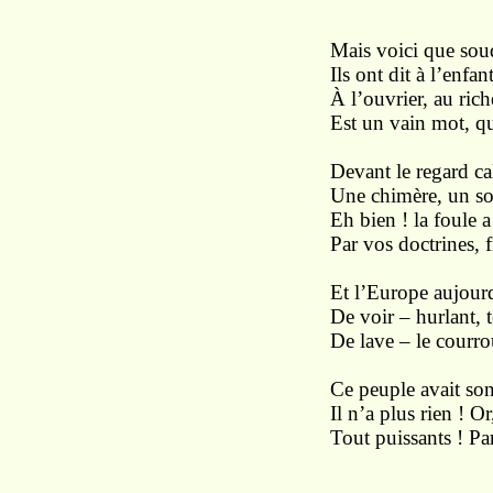
Mais voici que soud
Ils ont dit à l’enfan
À l’ouvrier, au ric
Est un vain mot, q
Devant le regard ca
Une chimère, un so
Eh bien ! la foule 
Par vos doctrines, f
Et l’Europe aujour
De voir – hurlant, 
De lave – le courro
Ce peuple avait so
Il n’a plus rien ! O
Tout puissants ! Parl