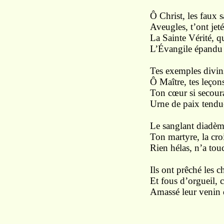
Ô Christ, les faux s
Aveugles, t’ont jet
La Sainte Vérité, q
L’Évangile épandu d
Tes exemples divin
Ô Maître, tes leçons
Ton cœur si secour
Urne de paix tendue
Le sanglant diadème
Ton martyre, la croi
Rien hélas, n’a touc
Ils ont prêché les c
Et fous d’orgueil, c
Amassé leur venin 