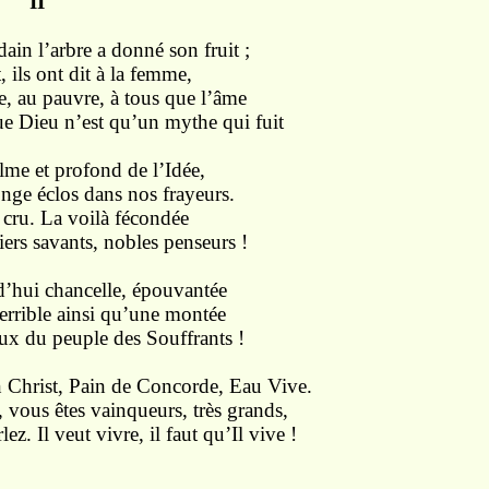
II
ain l’arbre a donné son fruit ;
t, ils ont dit à la femme,
he, au pauvre, à tous que l’âme
ue Dieu n’est qu’un mythe qui fuit
lme et profond de l’Idée,
nge éclos dans nos frayeurs.
a cru. La voilà fécondée
iers savants, nobles penseurs !
d’hui chancelle, épouvantée
terrible ainsi qu’une montée
ux du peuple des Souffrants !
n Christ, Pain de Concorde, Eau Vive.
r, vous êtes vainqueurs, très grands,
ez. Il veut vivre, il faut qu’Il vive !