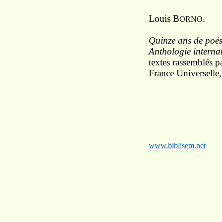
Louis B
.
ORNO
Quinze ans de poési
Anthologie interna
textes rassemblés p
France Universelle
www.biblisem.net