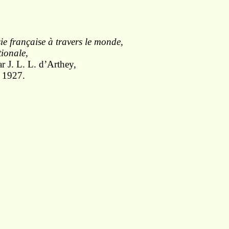
e française à travers le monde,
tionale
,
ar J. L. L. d’Arthey,
, 1927.